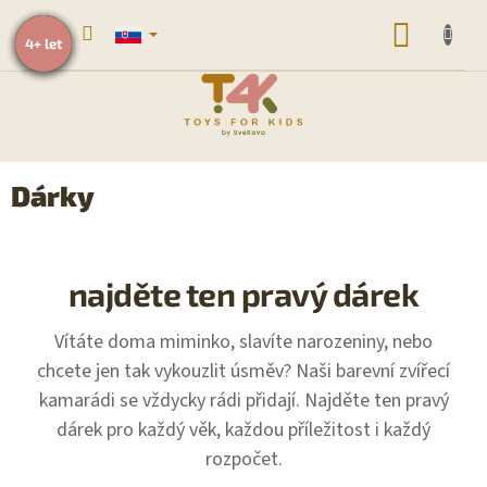
Prejsť
na
NÁKU
6–12 m
2 roky
3 roky
0–6 m
4+ let
1 rok
obsah
KOŠÍK
Dárky
najděte ten pravý dárek
Vítáte doma miminko, slavíte narozeniny, nebo
chcete jen tak vykouzlit úsměv? Naši barevní zvířecí
kamarádi se vždycky rádi přidají. Najděte ten pravý
dárek pro každý věk, každou příležitost i každý
rozpočet.