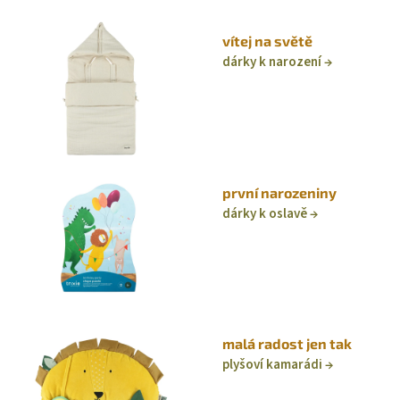
vítej na světě
dárky k narození
první narozeniny
dárky k oslavě
malá radost jen tak
plyšoví kamarádi