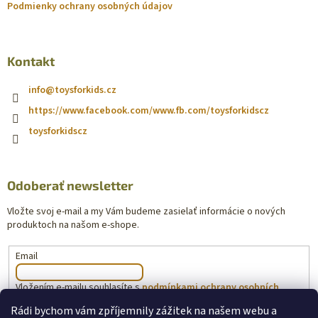
Podmienky ochrany osobných údajov
Kontakt
info
@
toysforkids.cz
https://www.facebook.com/www.fb.com/toysforkidscz
toysforkidscz
Odoberať newsletter
Vložte svoj e-mail a my Vám budeme zasielať informácie o nových
produktoch na našom e-shope.
Email
Vložením e-mailu souhlasíte s
podmínkami ochrany osobních
údajů
Rádi bychom vám zpříjemnily zážitek na našem webu a