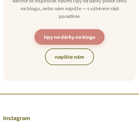
Nechte se inspirovat našimi tipy na dárky podle věku
na blogu, nebo nám napište — s výběrem rádi
poradíme.
tipy na dárky na blogu
napište nám
Z
á
p
ä
Instagram
t
i
e