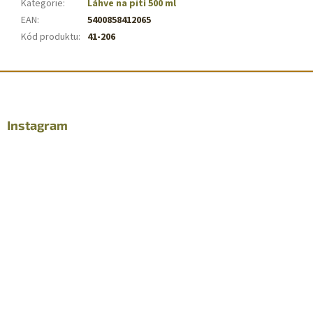
Kategorie
:
Láhve na pití 500 ml
EAN
:
5400858412065
Kód produktu
:
41-206
Z
á
p
a
Instagram
t
í