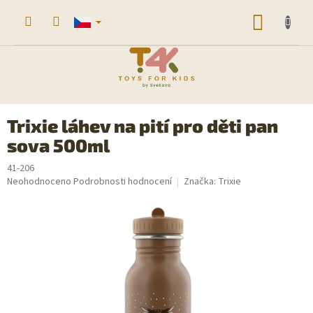
Přejít
na
NÁKUP
obsah
KOŠÍK
Trixie láhev na pití pro děti pan
sova 500ml
41-206
Průměrné
Neohodnoceno
Podrobnosti hodnocení
Značka:
Trixie
hodnocení
produktu
je
0,0
z
5
hvězdiček.