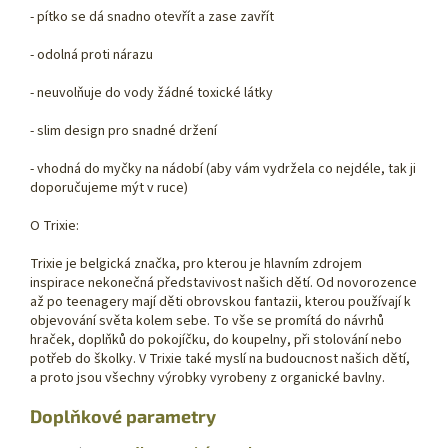
- pítko se dá snadno otevřít a zase zavřít
- odolná proti nárazu
- neuvolňuje do vody žádné toxické látky
- slim design pro snadné držení
- vhodná do myčky na nádobí (aby vám vydržela co nejdéle, tak ji
doporučujeme mýt v ruce)
O Trixie:
Trixie je belgická značka, pro kterou je hlavním zdrojem
inspirace nekonečná představivost našich dětí. Od novorozence
až po teenagery mají děti obrovskou fantazii, kterou používají k
objevování světa kolem sebe. To vše se promítá do návrhů
hraček, doplňků do pokojíčku, do koupelny, při stolování nebo
potřeb do školky. V Trixie také myslí na budoucnost našich dětí,
a proto jsou všechny výrobky vyrobeny z organické bavlny.
Doplňkové parametry