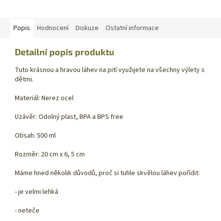
Popis
Hodnocení
Diskuze
Ostatní informace
Detailní popis produktu
Tuto krásnou a hravou láhev na pití využijete na všechny výlety s
dětmi.
Materiál: Nerez ocel
Uzávěr: Odolný plast, BPA a BPS free
Obsah: 500 ml
Rozměr: 20 cm x 6, 5 cm
Máme hned několik důvodů, proč si tuhle skvělou láhev pořídit:
- je velmi lehká
- neteče