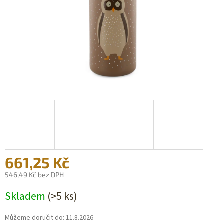
661,25 Kč
546,49 Kč bez DPH
Měrná
Skladem
(>5 ks)
cena:
Můžeme doručit do:
11.8.2026