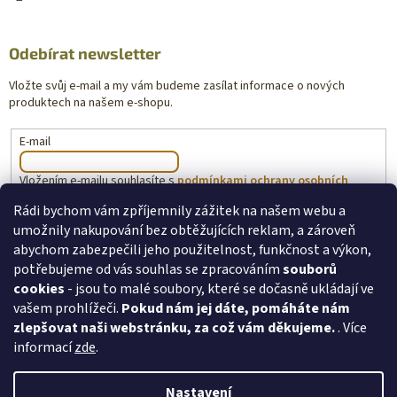
Odebírat newsletter
Vložte svůj e-mail a my vám budeme zasílat informace o nových
produktech na našem e-shopu.
E-mail
Vložením e-mailu souhlasíte s
podmínkami ochrany osobních
údajů
Rádi bychom vám zpříjemnily zážitek na našem webu a
umožnily nakupování bez obtěžujících reklam, a zároveň
PŘIHLÁSIT SE
abychom zabezpečili jeho použitelnost, funkčnost a výkon,
potřebujeme od vás souhlas se zpracováním
souborů
cookies
- jsou to malé soubory, které se dočasně ukládají ve
vašem prohlížeči.
Pokud nám jej dáte, pomáháte nám
toysforkids.cz
Ochrana osobních údajů
zlepšovat naši webstránku, za což vám děkujeme.
. Více
informací
zde
.
Nastavení