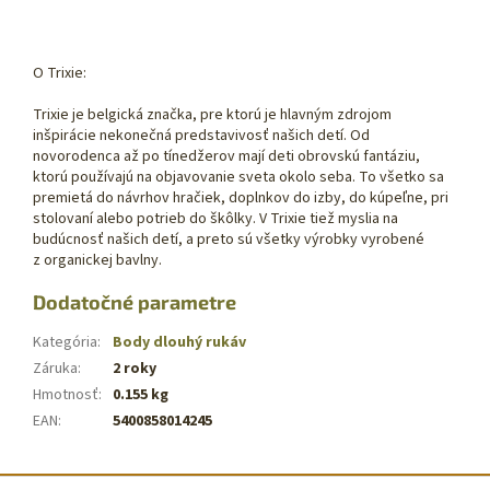
O Trixie:
Trixie je belgická značka, pre ktorú je hlavným zdrojom
inšpirácie nekonečná predstavivosť našich detí. Od
novorodenca až po tínedžerov mají deti obrovskú fantáziu,
ktorú používajú na objavovanie sveta okolo seba. To všetko sa
premietá do návrhov hračiek, doplnkov do izby, do kúpeľne, pri
stolovaní alebo potrieb do škôlky. V Trixie tiež myslia na
budúcnosť našich detí, a preto sú všetky výrobky vyrobené
z organickej bavlny.
Dodatočné parametre
Kategória
:
Body dlouhý rukáv
Záruka
:
2 roky
Hmotnosť
:
0.155 kg
EAN
:
5400858014245
Z