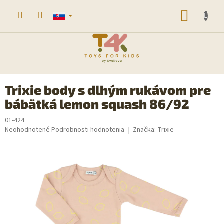
Prejsť
na
NÁKU
obsah
KOŠÍK
Trixie body s dlhým rukávom pre
bábätká lemon squash 86/92
01-424
Priemerné
Neohodnotené
Podrobnosti hodnotenia
Značka:
Trixie
hodnotenie
produktu
je
0,0
z
5
hviezdičiek.