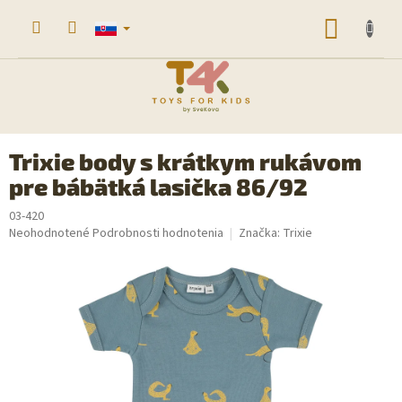
Prejsť
na
NÁKU
obsah
KOŠÍK
Trixie body s krátkym rukávom
pre bábätká lasička 86/92
03-420
Priemerné
Neohodnotené
Podrobnosti hodnotenia
Značka:
Trixie
hodnotenie
produktu
je
0,0
z
5
hviezdičiek.