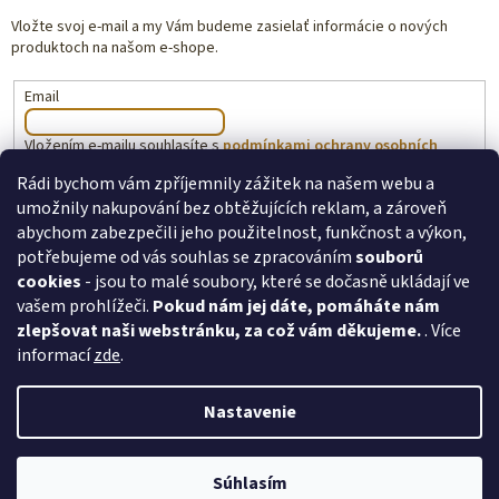
Vložte svoj e-mail a my Vám budeme zasielať informácie o nových
produktoch na našom e-shope.
Email
Vložením e-mailu souhlasíte s
podmínkami ochrany osobních
údajů
Rádi bychom vám zpříjemnily zážitek na našem webu a
umožnily nakupování bez obtěžujících reklam, a zároveň
PRIHLÁSIŤ SA
abychom zabezpečili jeho použitelnost, funkčnost a výkon,
potřebujeme od vás souhlas se zpracováním
souborů
cookies
- jsou to malé soubory, které se dočasně ukládají ve
vašem prohlížeči.
Pokud nám jej dáte, pomáháte nám
toysforkids.cz
Ochrana osobních údajů
zlepšovat naši webstránku, za což vám děkujeme.
. Více
informací
zde
.
Nastavenie
Copyright 2026
ToysForKids.cz
. Všetky práva vyhradené.
Upraviť
Súhlasím
nastavenie cookies