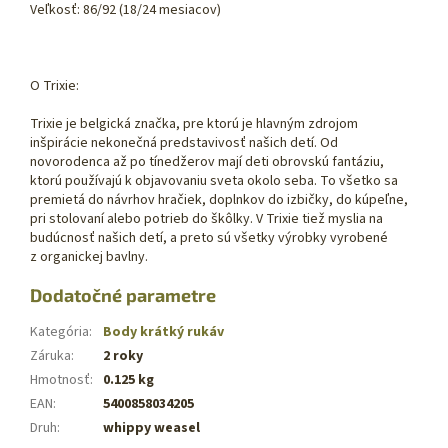
Veľkosť: 86/92 (18/24 mesiacov)
O Trixie:
Trixie je belgická značka, pre ktorú je hlavným zdrojom
inšpirácie nekonečná predstavivosť našich detí. Od
novorodenca až po tínedžerov mají deti obrovskú fantáziu,
ktorú používajú k objavovaniu sveta okolo seba. To všetko sa
premietá do návrhov hračiek, doplnkov do izbičky, do kúpeľne,
pri stolovaní alebo potrieb do škôlky. V Trixie tiež myslia na
budúcnosť našich detí, a preto sú všetky výrobky vyrobené
z organickej bavlny.
Dodatočné parametre
Kategória
:
Body krátký rukáv
Záruka
:
2 roky
Hmotnosť
:
0.125 kg
EAN
:
5400858034205
Druh
:
whippy weasel