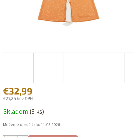
€32,99
€27,26 bez DPH
Jednotková
Skladom
(3 ks)
cena:
Môžeme doručiť do:
11.08.2026