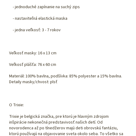
- jednoduché zapínanie na suchý zips
- nastaviteľná elastická maska
- jedna veľkosť: 3 - 7 rokov
Veľkosť masky: 16 x 13 cm
Veľkosť plášťa: 76 x 60 cm
Materiál: 100% bavlna, podšívka: 85% polyester a 15% bavlna.
Detaily masky/chvost: plsť
O Trixie:
Trixie je belgická značka, pre ktorú je hlavným zdrojom
inšpirácie nekonečná predstavivosť našich detí. Od
novorodenca až po tínedžerov majú deti obrovskú fantáziu,
ktorú používajú na objavovanie sveta okolo seba. To všetko sa