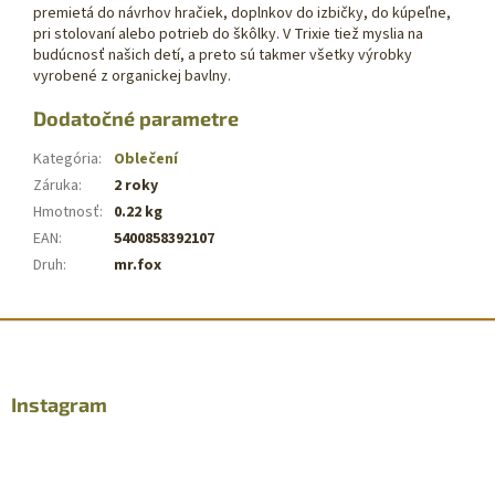
premietá do návrhov hračiek, doplnkov do izbičky, do kúpeľne,
pri stolovaní alebo potrieb do škôlky. V Trixie tiež myslia na
budúcnosť našich detí, a preto sú takmer všetky výrobky
vyrobené z organickej bavlny.
Dodatočné parametre
Kategória
:
Oblečení
Záruka
:
2 roky
Hmotnosť
:
0.22 kg
EAN
:
5400858392107
Druh
:
mr.fox
Z
á
p
ä
Instagram
t
i
e