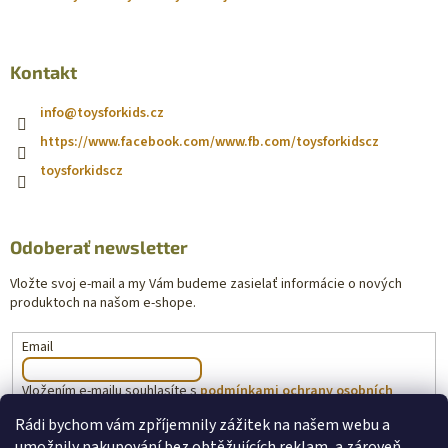
Kontakt
info
@
toysforkids.cz
https://www.facebook.com/www.fb.com/toysforkidscz
toysforkidscz
Odoberať newsletter
Vložte svoj e-mail a my Vám budeme zasielať informácie o nových
produktoch na našom e-shope.
Email
Vložením e-mailu souhlasíte s
podmínkami ochrany osobních
údajů
Rádi bychom vám zpříjemnily zážitek na našem webu a
umožnily nakupování bez obtěžujících reklam, a zároveň