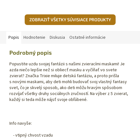
ZOBRAZIŤ VŠETKY SÚVISIACE PRODUKTY
Popis
Hodnotenie
Diskusia
Ostatné informácie
Podrobný popis
Popustite uzdu svojej fantázii s našimi zvieracími maskami! Je
azda niečo lepšie než si obliecť masku a vyčíňať vo svete
zvierat? Značka Trixie miluje detskú fantáziu, a proto prišla
s novými maskami, aby deti mohli budovať svoj vlastný fantasy
svet, čo je skvelý sposob, ako deti môžu hravým spôsobom
rozvíjať všetky druhy sociálnych zručností. Na výber z 5 zvierat,
každý si teda môže nájsť svoje obľúbené.
Info navyše:
- vtipný chvost vzadu