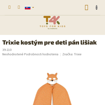
Prejsť
na
NÁKU
obsah
KOŠÍK
Trixie kostým pre deti pán lišiak
39-210
Priemerné
Neohodnotené
Podrobnosti hodnotenia
Značka:
Trixie
hodnotenie
produktu
je
0,0
z
5
hviezdičiek.