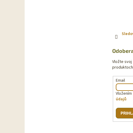
Sledo
Odobera
Vložte svoj
produktoch
Email
Vložením 
údajů
PRIHL