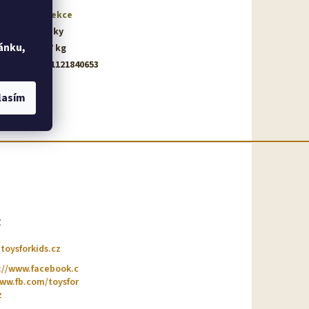
gória
:
Kolekce
ka
:
2 roky
ánku,
nosť
:
0.37 kg
5401121840653
lasím
t
@
toysforkids.cz
://www.facebook.c
w.fb.com/toysfor
z