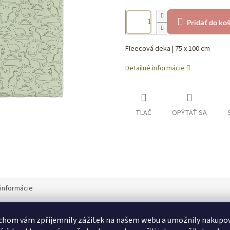
Pridať do ko
Fleecová deka | 75 x 100 cm
Detailné informácie
TLAČ
OPÝTAŤ SA
informácie
chom vám zpříjemnily zážitek na našem webu a umožnily nakupo
Dod