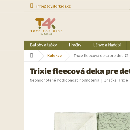
Prejsť
info@toysforkids.cz
na
obsah
Batohy a tašky
Hračky
Láhve a Nádobí
Domov
Kolekce
Trixie fleecová deka pre deti 75
Trixie fleecová deka pre det
Priemerné
Neohodnotené
Podrobnosti hodnotenia
Značka:
Trixie
hodnotenie
produktu
je
0,0
z
5
hviezdičiek.