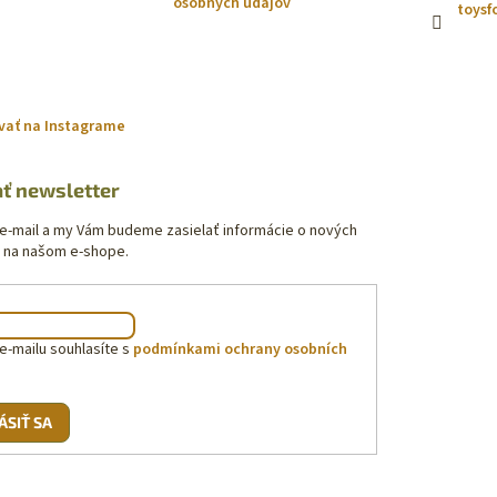
osobných údajov
toysf
vať na Instagrame
ť newsletter
 e-mail a my Vám budeme zasielať informácie o nových
 na našom e-shope.
e-mailu souhlasíte s
podmínkami ochrany osobních
ÁSIŤ SA