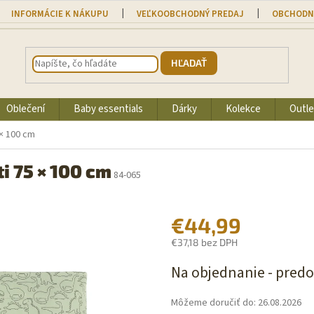
INFORMÁCIE K NÁKUPU
VEĽKOOBCHODNÝ PREDAJ
OBCHODN
HĽADAŤ
Oblečení
Baby essentials
Dárky
Kolekce
Outle
 × 100 cm
i 75 × 100 cm
84-065
€44,99
€37,18 bez DPH
Jednotková
Na objednanie - pred
cena:
Môžeme doručiť do:
26.08.2026