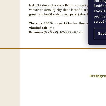
obtěžuj
Mäkučká deka z kolekcie
Print
od značky Trixie.
funkčno
Vneste do detskej izby alebo interiéru trochu farieb s
cookie
gauči, do kočíka
alebo ako
prikrývka do postieľky
prohlíž
za což
Zloženie:
100 % organická bavlna, fleece: 100 % PES
Vhodné od:
0 m+
Rozmery (D × Š × V):
100 × 75 × 0,5 cm
Nast
Z
á
p
ä
t
Instagr
i
e