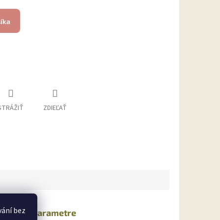
šíka
STRÁŽIŤ
ZDIEĽAŤ
vání bez
atočné parametre