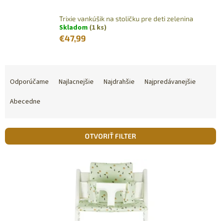
Trixie vankúšik na stoličku pre deti zelenina
Skladom
(1 ks)
€47,99
R
a
Odporúčame
Najlacnejšie
Najdrahšie
Najpredávanejšie
d
e
Abecedne
n
i
e
OTVORIŤ FILTER
p
r
V
o
ý
d
p
u
i
k
s
t
p