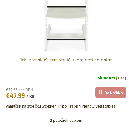
o
r
v
o
d
u
k
t
o
v
Trixie vankúšik na stoličku pre deti zelenina
Skladom
(1 ks)
€39,66 bez DPH
Do košíka
€47,99
/ ks
Vankúšik na stoličku Stokke® Tripp Trapp®Friendly Vegetables
1
položiek celkom
O
v