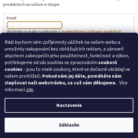
produktoch na našom e-shope.
Email
Vložením e-mailu souhlasíte s
podmínkami ochrany osobních
údajů
Rádi bychom vám zpříjemnily zážitek na našem webu a
umožnily nakupování bez obtěžujících reklam, a zároveň
PRIHLÁSIŤ SA
abychom zabezpečili jeho použitelnost, funkčnost a výkon,
potřebujeme od vás souhlas se zpracováním
souborů
cookies
- jsou to malé soubory, které se dočasně ukládají ve
vašem prohlížeči.
Pokud nám jej dáte, pomáháte nám
toysforkids.cz
Ochrana osobních údajů
zlepšovat naši webstránku, za což vám děkujeme.
. Více
informací
zde
.
Nastavenie
Copyright 2026
ToysForKids.cz
. Všetky práva vyhradené.
Upraviť
Súhlasím
nastavenie cookies