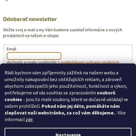
Odoberať newsletter
Vložte svoj e-mail a my Vám budeme zasielať informácie o nových
produktoch na našom e-shope.
Email
Vložením e-mailu souhlasíte s
podmínkami ochrany osobních
údajů
Rádi bychom vám zpříjemnily zážitek na našem webu a
umožnily nakupování bez obtěžujících reklam, a zároveň
PRIHLÁSIŤ SA
abychom zabezpečili jeho použitelnost, funkčnost a výkon,
potřebujeme od vás souhlas se zpracováním
souborů
cookies
- jsou to malé soubory, které se dočasně ukládají ve
vašem prohlížeči.
Pokud nám jej dáte, pomáháte nám
toysforkids.cz
Ochrana osobních údajů
zlepšovat naši webstránku, za což vám děkujeme.
. Více
informací
zde
.
Nastavenie