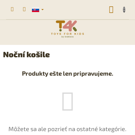
Prejsť
na
NÁKU
obsah
KOŠÍK
Noční košile
Produkty ešte len pripravujeme.
Môžete sa ale pozrieť na ostatné kategórie.