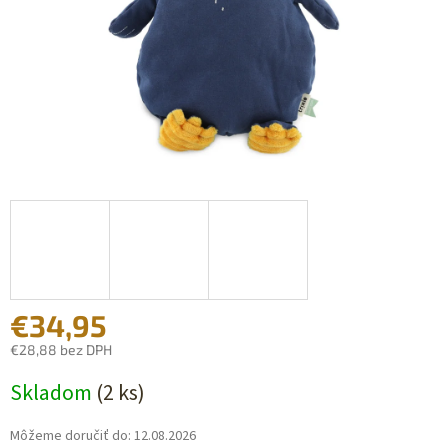
€34,95
€28,88 bez DPH
Jednotková
Skladom
(2 ks)
cena:
Môžeme doručiť do:
12.08.2026