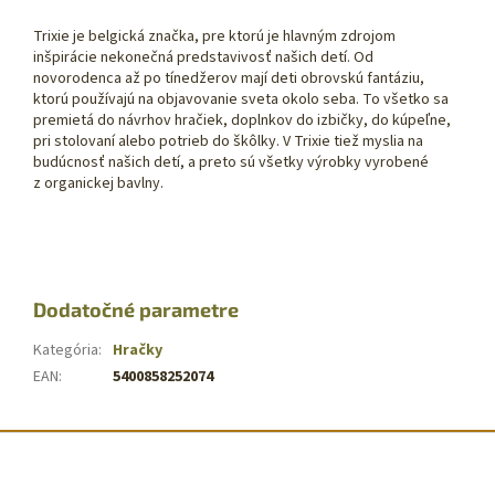
Trixie je belgická značka, pre ktorú je hlavným zdrojom
inšpirácie nekonečná predstavivosť našich detí. Od
novorodenca až po tínedžerov mají deti obrovskú fantáziu,
ktorú používajú na objavovanie sveta okolo seba. To všetko sa
premietá do návrhov hračiek, doplnkov do izbičky, do kúpeľne,
pri stolovaní alebo potrieb do škôlky. V Trixie tiež myslia na
budúcnosť našich detí, a preto sú všetky výrobky vyrobené
z organickej bavlny.
Dodatočné parametre
Kategória
:
Hračky
EAN
:
5400858252074
Z
á
p