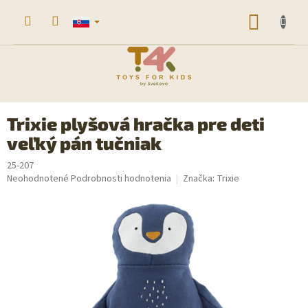
Prejsť
na
NÁKU
obsah
KOŠÍK
Trixie plyšová hračka pre deti
veľký pán tučniak
25-207
Priemerné
Neohodnotené
Podrobnosti hodnotenia
Značka:
Trixie
hodnotenie
produktu
je
0,0
z
5
hviezdičiek.