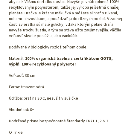
aby sa k Vášmu dieťatku dostali. Navyše je vnútri plnená 100%
recyklovaným polyesterom, takže jej výroba je šetrná k našej
planéte. Hračka je krásne mäkučká a môžete si hrať s rukami,
nohami i chvostíkom, a posádzať ju do rôznych pozícií. V zadnej
časti zvieratka sú malé guličky, vďaka ktorým pekne drží a
navyše trochu šustia, a tým sa stáva ešte zaujímavejšia. Väčšia
veľkosť skvele poslúži aj ako vankúšik.
Dodávané v biologicky rozložiteľnom obale.
Materiál:
100% organická bavlna s certifikátom GOTS,
výplň: 100% recyklovaný polyester
Veľkosť: 38 cm
Farba: tmavomodrá
Údržba: prať na 30 C, nesušiť v sušičke
Vhodné od: 0+
Dodržané prísne bezpečnostné štandardy EN71 1, 2 & 3
O Trixie: