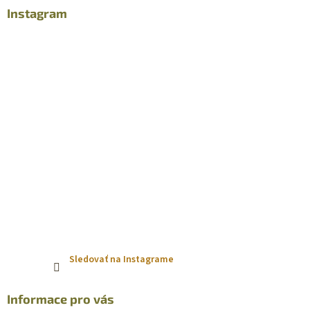
ä
Instagram
t
i
e
Sledovať na Instagrame
Informace pro vás