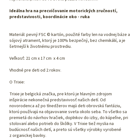
Ideálna hra na precvičovanie motorických zručností,
predstavivosti, koordinácie oko - ruka
Materiál: pevný FSC © kartón, použité farby len na vodnej báze a
sójový atrament, ktorý je 100% bezpečný, bez chemikálií, a je
šetrnejší k životnému prostrediu.
Veľkosť: 21 cm x 17 cm x 4 cm
Vhodné pre deti od 2 rokov.
O Trixie:
Trixie je belgická značka, pre ktorú je hlavným zdrojom
inšpirácie nekonečná predstavivosť našich detí. Od
novorodenca až po tínedžerov majú deti obrovskú fantáziu,
ktorú používajú na objavovanie sveta okolo seba. To všetko sa
premietá do návrhov hračiek, doplnkov do izby, do kúpeľne, pri
stolovaní alebo potrieb do škôlky. V Trixie tiež myslia na
budúcnosť našich detí, a preto sú všetky výrobky vyrobené
z organickej bavlny.