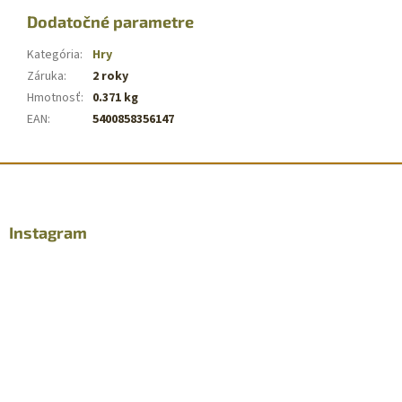
Dodatočné parametre
Kategória
:
Hry
Záruka
:
2 roky
Hmotnosť
:
0.371 kg
EAN
:
5400858356147
Z
á
p
ä
Instagram
t
i
e