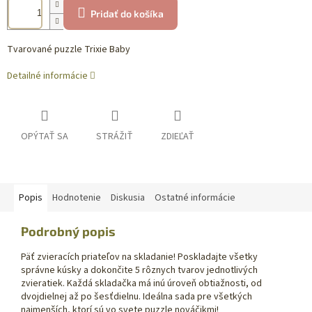
Pridať do košíka
Tvarované puzzle Trixie Baby
Detailné informácie
OPÝTAŤ SA
STRÁŽIŤ
ZDIEĽAŤ
Popis
Hodnotenie
Diskusia
Ostatné informácie
Podrobný popis
Päť zvieracích priateľov na skladanie! Poskladajte všetky
správne kúsky a dokončite 5 rôznych tvarov jednotlivých
zvieratiek. Každá skladačka má inú úroveň obtiažnosti, od
dvojdielnej až po šesťdielnu. Ideálna sada pre všetkých
najmenších, ktorí sú vo svete puzzle nováčikmi!