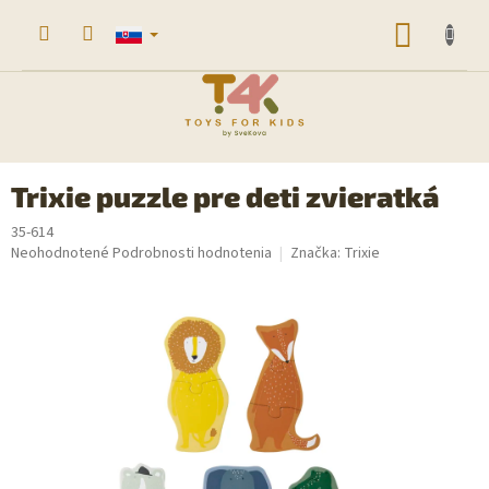
Prejsť
na
NÁKU
obsah
KOŠÍK
Trixie puzzle pre deti zvieratká
35-614
Priemerné
Neohodnotené
Podrobnosti hodnotenia
Značka:
Trixie
hodnotenie
produktu
je
0,0
z
5
hviezdičiek.