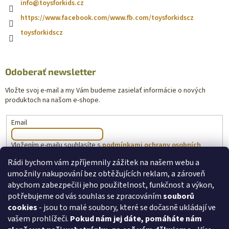
info
@
toysforkids.cz
https://www.facebook.com/www.fb.com/toysforkidscz
toysforkidscz
Odoberať newsletter
Vložte svoj e-mail a my Vám budeme zasielať informácie o nových
produktoch na našom e-shope.
Email
Vložením e-mailu souhlasíte s
podmínkami ochrany osobních
údajů
Rádi bychom vám zpříjemnily zážitek na našem webu a
umožnily nakupování bez obtěžujících reklam, a zároveň
PRIHLÁSIŤ SA
abychom zabezpečili jeho použitelnost, funkčnost a výkon,
potřebujeme od vás souhlas se zpracováním
souborů
cookies
- jsou to malé soubory, které se dočasně ukládají ve
vašem prohlížeči.
Pokud nám jej dáte, pomáháte nám
toysforkids.cz
Ochrana osobních údajů