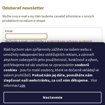
Odoberať newsletter
Vložte svoj e-mail a my Vám budeme zasielať informácie o nových
produktoch na našom e-shope.
Email
Vložením e-mailu souhlasíte s
podmínkami ochrany osobních
údajů
Rádi bychom vám zpříjemnily zážitek na našem webu a
umožnily nakupování bez obtěžujících reklam, a zároveň
PRIHLÁSIŤ SA
abychom zabezpečili jeho použitelnost, funkčnost a výkon,
potřebujeme od vás souhlas se zpracováním
souborů
cookies
- jsou to malé soubory, které se dočasně ukládají ve
vašem prohlížeči.
Pokud nám jej dáte, pomáháte nám
toysforkids.cz
Ochrana osobních údajů
zlepšovat naši webstránku, za což vám děkujeme.
. Více
informací
zde
.
Nastavenie