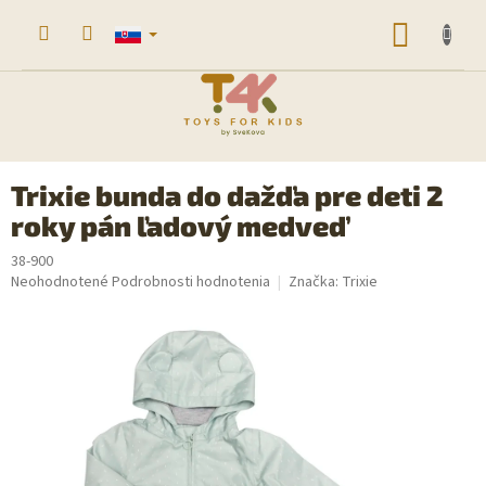
Prejsť
na
NÁKU
obsah
KOŠÍK
Trixie bunda do dažďa pre deti 2
roky pán ľadový medveď
38-900
Priemerné
Neohodnotené
Podrobnosti hodnotenia
Značka:
Trixie
hodnotenie
produktu
je
0,0
z
5
hviezdičiek.