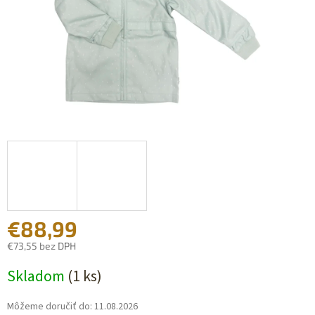
€88,99
€73,55 bez DPH
Jednotková
Skladom
(1 ks)
cena:
Môžeme doručiť do:
11.08.2026