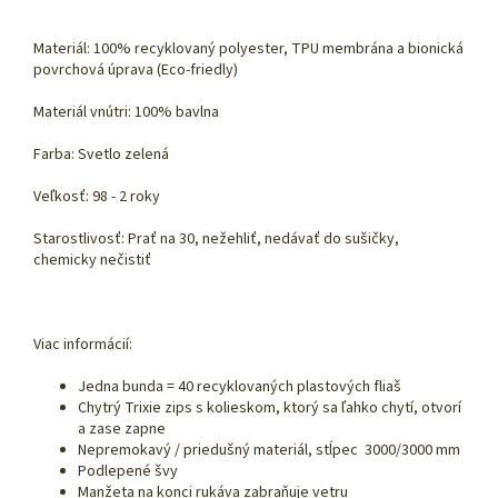
Materiál: 100% recyklovaný polyester, TPU membrána a bionická
povrchová úprava (Eco-friedly)
Materiál vnútri: 100% bavlna
Farba: Svetlo zelená
Veľkosť: 98 - 2 roky
Starostlivosť: Prať na 30, nežehliť, nedávať do sušičky,
chemicky nečistiť
Viac informácií:
Jedna bunda = 40 recyklovaných plastových fliaš
Chytrý Trixie zips s kolieskom, ktorý sa ľahko chytí, otvorí
a zase zapne
Nepremokavý / priedušný materiál, stĺpec 3000/3000 mm
Podlepené švy
Manžeta na konci rukáva zabraňuje vetru