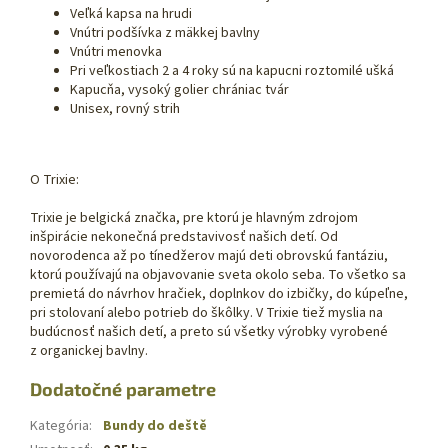
Veľká kapsa na hrudi
Vnútri podšívka z mäkkej bavlny
Vnútri menovka
Pri veľkostiach 2 a 4 roky sú na kapucni roztomilé ušká
Kapucňa, vysoký golier chrániac tvár
Unisex, rovný strih
O Trixie:
Trixie je belgická značka, pre ktorú je hlavným zdrojom
inšpirácie nekonečná predstavivosť našich detí. Od
novorodenca až po tínedžerov majú deti obrovskú fantáziu,
ktorú používajú na objavovanie sveta okolo seba. To všetko sa
premietá do návrhov hračiek, doplnkov do izbičky, do kúpeľne,
pri stolovaní alebo potrieb do škôlky. V Trixie tiež myslia na
budúcnosť našich detí, a preto sú všetky výrobky vyrobené
z organickej bavlny.
Dodatočné parametre
Kategória
:
Bundy do deště