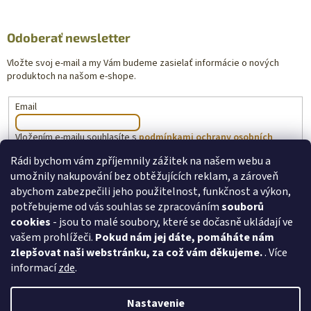
Odoberať newsletter
Vložte svoj e-mail a my Vám budeme zasielať informácie o nových
produktoch na našom e-shope.
Email
Vložením e-mailu souhlasíte s
podmínkami ochrany osobních
údajů
Rádi bychom vám zpříjemnily zážitek na našem webu a
umožnily nakupování bez obtěžujících reklam, a zároveň
PRIHLÁSIŤ SA
abychom zabezpečili jeho použitelnost, funkčnost a výkon,
potřebujeme od vás souhlas se zpracováním
souborů
cookies
- jsou to malé soubory, které se dočasně ukládají ve
vašem prohlížeči.
Pokud nám jej dáte, pomáháte nám
toysforkids.cz
Ochrana osobních údajů
zlepšovat naši webstránku, za což vám děkujeme.
. Více
informací
zde
.
Nastavenie