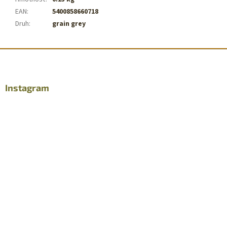
EAN
:
5400858660718
Druh
:
grain grey
Z
á
p
ä
Instagram
t
i
e