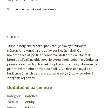
Veľkosť: 26 cm x 8 cm
Vhodné pre miminka od narodenia
O Trixie:
Trixie je belgická značka, pre ktorú je hlavným zdrojom
inšpirácie nekonečná predstavivosť našich detí. Od
novorodenca až po tínedžerov mají deti obrovskú fantáziu,
ktorú používajú na objavovanie sveta okolo seba. To všetko sa
premietá do návrhov hračiek, doplnkov do izbičky, do kúpeľne,
pri stolovaní alebo potrieb do škôlky. V Trixie tiež myslia na
budúcnosť našich detí, a preto sú všetky výrobky vyrobené
z organickej bavlny.
Dodatočné parametre
Kategória
:
Kolekce
Záruka
:
2 roky
Hmotnosť
:
0.13 kg