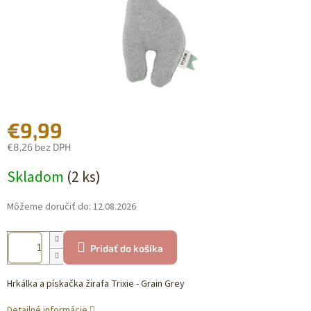
€9,99
€8,26 bez DPH
Jednotková
Skladom
(2 ks)
cena:
Môžeme doručiť do:
12.08.2026
Pridať do košíka
Hrkálka a pískačka žirafa Trixie - Grain Grey
Detailné informácie