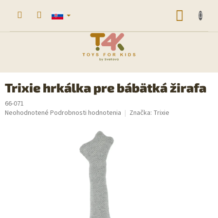
Prejsť
na
NÁKU
obsah
KOŠÍK
Trixie hrkálka pre bábätká žirafa
66-071
Priemerné
Neohodnotené
Podrobnosti hodnotenia
Značka:
Trixie
hodnotenie
produktu
je
0,0
z
5
hviezdičiek.