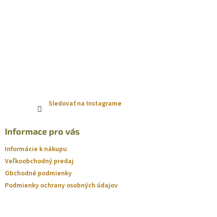
v
ý
p
i
s
u
Sledovať na Instagrame
Informace pro vás
Informácie k nákupu
Veľkoobchodný predaj
Obchodné podmienky
Podmienky ochrany osobných údajov