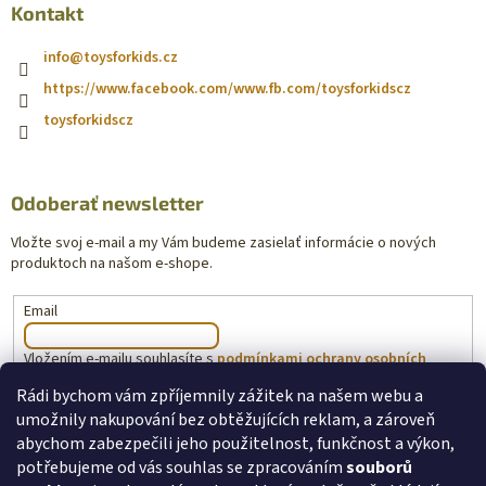
Kontakt
info
@
toysforkids.cz
https://www.facebook.com/www.fb.com/toysforkidscz
toysforkidscz
Odoberať newsletter
Vložte svoj e-mail a my Vám budeme zasielať informácie o nových
produktoch na našom e-shope.
Email
Vložením e-mailu souhlasíte s
podmínkami ochrany osobních
údajů
Rádi bychom vám zpříjemnily zážitek na našem webu a
umožnily nakupování bez obtěžujících reklam, a zároveň
PRIHLÁSIŤ SA
abychom zabezpečili jeho použitelnost, funkčnost a výkon,
potřebujeme od vás souhlas se zpracováním
souborů