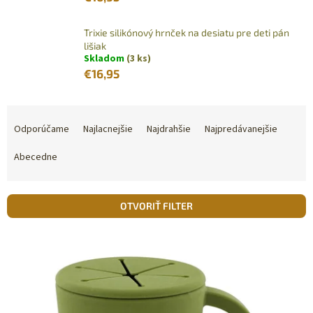
Trixie silikónový hrnček na desiatu pre deti pán
lišiak
Skladom
(3 ks)
€16,95
R
a
Odporúčame
Najlacnejšie
Najdrahšie
Najpredávanejšie
d
e
Abecedne
n
i
e
OTVORIŤ FILTER
p
r
V
o
ý
d
p
u
i
k
s
t