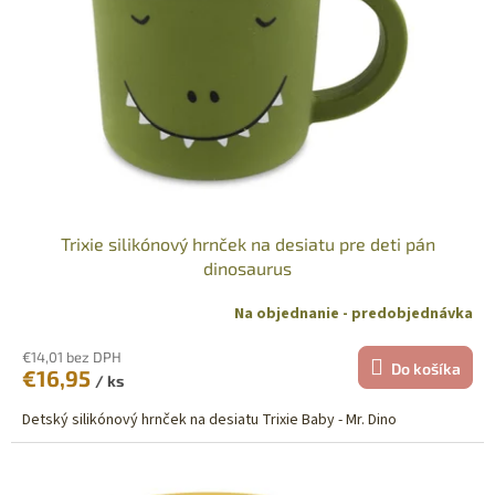
p
o
r
v
o
d
u
k
t
o
v
Trixie silikónový hrnček na desiatu pre deti pán
dinosaurus
Na objednanie - predobjednávka
€14,01 bez DPH
Do košíka
€16,95
/ ks
Detský silikónový hrnček na desiatu Trixie Baby - Mr. Dino