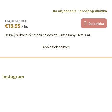
Na objednanie - predobjednávka
€14,01 bez DPH
Do košíka
€16,95
/ ks
Detský silikónový hrnček na desiatu Trixie Baby - Mrs. Cat
4
položiek celkom
O
v
l
Z
á
á
d
p
a
ä
Instagram
c
t
i
i
e
p
e
r
v
k
y