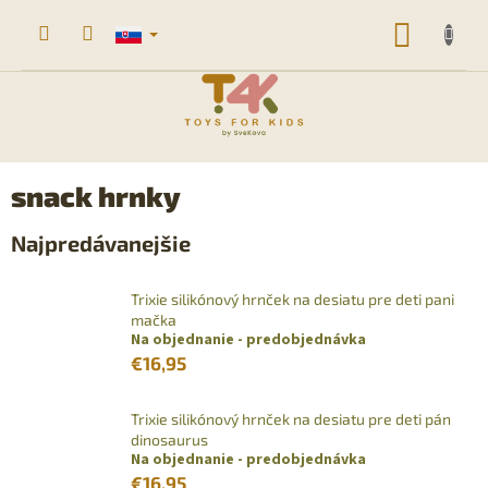
Prejsť
na
NÁKU
obsah
KOŠÍK
snack hrnky
Najpredávanejšie
Trixie silikónový hrnček na desiatu pre deti pani
mačka
Na objednanie - predobjednávka
€16,95
Trixie silikónový hrnček na desiatu pre deti pán
dinosaurus
Na objednanie - predobjednávka
€16,95