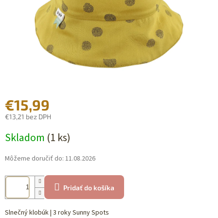
€15,99
€13,21 bez DPH
Jednotková
Skladom
(1 ks)
cena:
Môžeme doručiť do:
11.08.2026
Pridať do košíka
Slnečný klobúk | 3 roky Sunny Spots