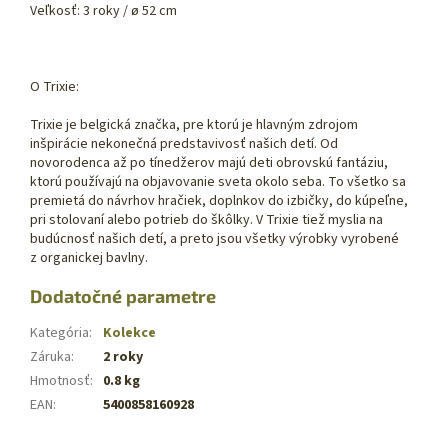
Veľkosť: 3 roky / ø 52 cm
O Trixie:
Trixie je belgická značka, pre ktorú je hlavným zdrojom
inšpirácie nekonečná predstavivosť našich detí. Od
novorodenca až po tínedžerov majú deti obrovskú fantáziu,
ktorú používajú na objavovanie sveta okolo seba. To všetko sa
premietá do návrhov hračiek, doplnkov do izbičky, do kúpeľne,
pri stolovaní alebo potrieb do škôlky. V Trixie tiež myslia na
budúcnosť našich detí, a preto jsou všetky výrobky vyrobené
z organickej bavlny.
Dodatočné parametre
Kategória
:
Kolekce
Záruka
:
2 roky
Hmotnosť
:
0.8 kg
EAN
:
5400858160928