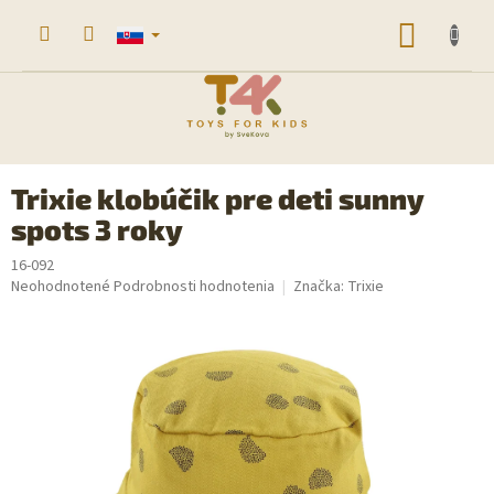
Prejsť
na
NÁKU
obsah
KOŠÍK
Trixie klobúčik pre deti sunny
spots 3 roky
16-092
Priemerné
Neohodnotené
Podrobnosti hodnotenia
Značka:
Trixie
hodnotenie
produktu
je
0,0
z
5
hviezdičiek.