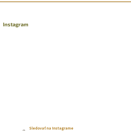
Z
á
p
ä
Instagram
t
i
e
Sledovať na Instagrame