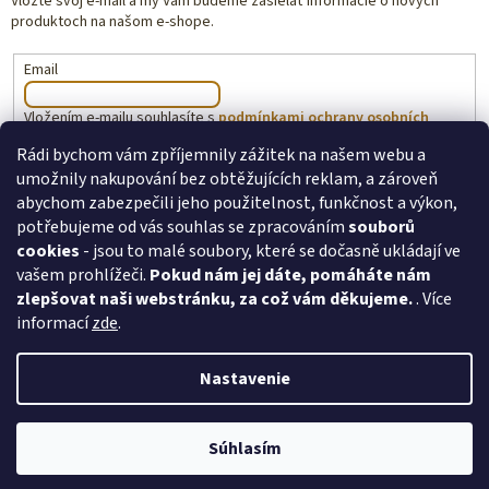
Vložte svoj e-mail a my Vám budeme zasielať informácie o nových
produktoch na našom e-shope.
Email
Vložením e-mailu souhlasíte s
podmínkami ochrany osobních
údajů
Rádi bychom vám zpříjemnily zážitek na našem webu a
umožnily nakupování bez obtěžujících reklam, a zároveň
PRIHLÁSIŤ SA
abychom zabezpečili jeho použitelnost, funkčnost a výkon,
potřebujeme od vás souhlas se zpracováním
souborů
cookies
- jsou to malé soubory, které se dočasně ukládají ve
vašem prohlížeči.
Pokud nám jej dáte, pomáháte nám
toysforkids.cz
Ochrana osobních údajů
zlepšovat naši webstránku, za což vám děkujeme.
. Více
informací
zde
.
Nastavenie
Copyright 2026
ToysForKids.cz
. Všetky práva vyhradené.
Upraviť
Súhlasím
nastavenie cookies