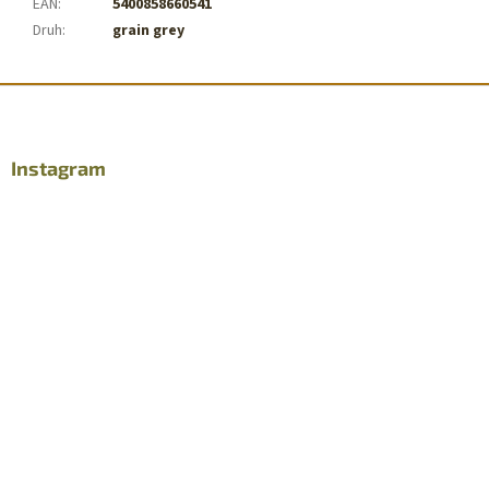
EAN
:
5400858660541
Druh
:
grain grey
Z
á
p
ä
Instagram
t
i
e