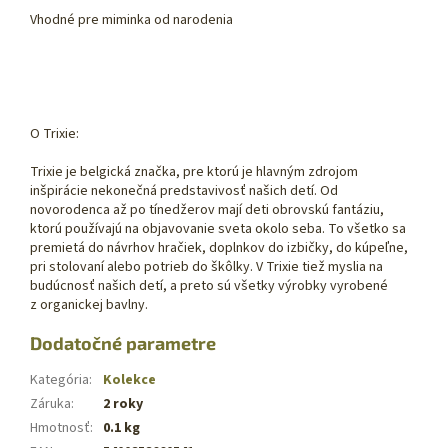
Vhodné pre miminka od narodenia
O Trixie:
Trixie je belgická značka, pre ktorú je hlavným zdrojom
inšpirácie nekonečná predstavivosť našich detí. Od
novorodenca až po tínedžerov mají deti obrovskú fantáziu,
ktorú používajú na objavovanie sveta okolo seba. To všetko sa
premietá do návrhov hračiek, doplnkov do izbičky, do kúpeľne,
pri stolovaní alebo potrieb do škôlky. V Trixie tiež myslia na
budúcnosť našich detí, a preto sú všetky výrobky vyrobené
z organickej bavlny.
Dodatočné parametre
Kategória
:
Kolekce
Záruka
:
2 roky
Hmotnosť
:
0.1 kg