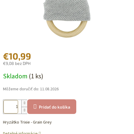
€10,99
€9,08 bez DPH
Jednotková
Skladom
(1 ks)
cena:
Môžeme doručiť do:
11.08.2026
Pridať do košíka
Hryzátko Trixie - Grain Grey
Detailné informácie