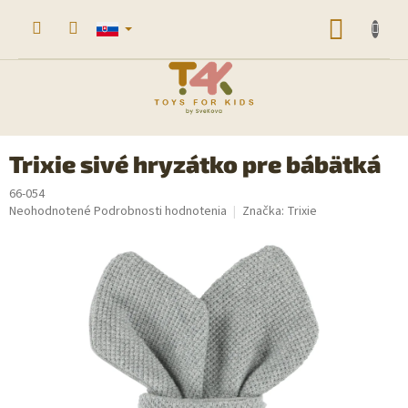
Prejsť
na
NÁKU
obsah
KOŠÍK
Trixie sivé hryzátko pre bábätká
66-054
Priemerné
Neohodnotené
Podrobnosti hodnotenia
Značka:
Trixie
hodnotenie
produktu
je
0,0
z
5
hviezdičiek.