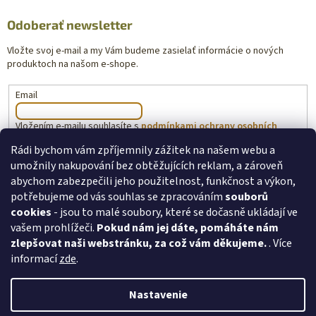
Odoberať newsletter
Vložte svoj e-mail a my Vám budeme zasielať informácie o nových
produktoch na našom e-shope.
Email
Vložením e-mailu souhlasíte s
podmínkami ochrany osobních
údajů
Rádi bychom vám zpříjemnily zážitek na našem webu a
umožnily nakupování bez obtěžujících reklam, a zároveň
PRIHLÁSIŤ SA
abychom zabezpečili jeho použitelnost, funkčnost a výkon,
potřebujeme od vás souhlas se zpracováním
souborů
cookies
- jsou to malé soubory, které se dočasně ukládají ve
vašem prohlížeči.
Pokud nám jej dáte, pomáháte nám
toysforkids.cz
Ochrana osobních údajů
zlepšovat naši webstránku, za což vám děkujeme.
. Více
informací
zde
.
Nastavenie