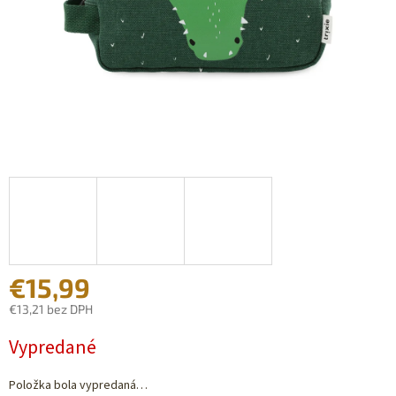
€15,99
€13,21 bez DPH
Jednotková
Vypredané
cena:
Položka bola vypredaná…