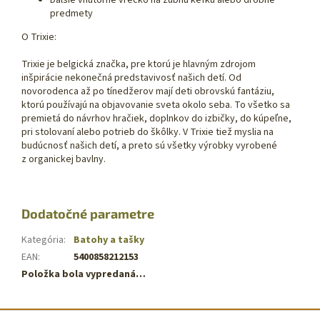
Ďalšie vnútorné vrecko na zubnú kefku alebo drobné
predmety
O Trixie:
Trixie je belgická značka, pre ktorú je hlavným zdrojom
inšpirácie nekonečná predstavivosť našich detí. Od
novorodenca až po tínedžerov mají deti obrovskú fantáziu,
ktorú používajú na objavovanie sveta okolo seba. To všetko sa
premietá do návrhov hračiek, doplnkov do izbičky, do kúpeľne,
pri stolovaní alebo potrieb do škôlky. V Trixie tiež myslia na
budúcnosť našich detí, a preto sú všetky výrobky vyrobené
z organickej bavlny.
Dodatočné parametre
Kategória
:
Batohy a tašky
EAN
:
5400858212153
Položka bola vypredaná…
Z