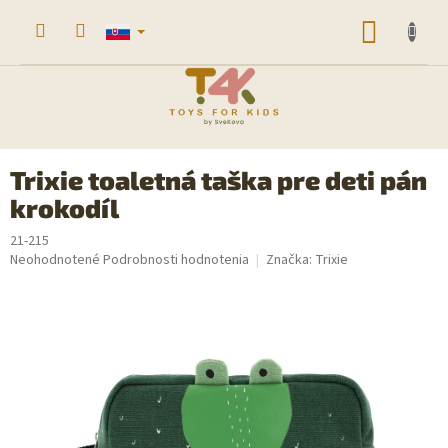
Prejsť
na
NÁKU
obsah
KOŠÍK
Trixie toaletná taška pre deti pán
krokodíl
21-215
Priemerné
Neohodnotené
Podrobnosti hodnotenia
Značka:
Trixie
hodnotenie
produktu
je
0,0
z
5
hviezdičiek.