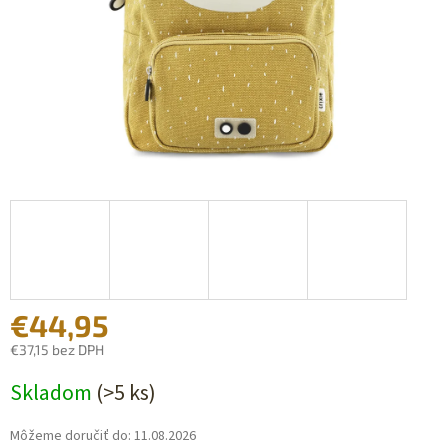
€44,95
€37,15 bez DPH
Jednotková
Skladom
(>5 ks)
cena:
Môžeme doručiť do:
11.08.2026