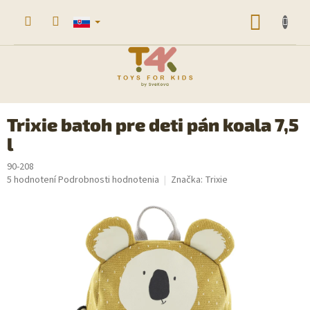
Prejsť
na
NÁKU
obsah
KOŠÍK
Trixie batoh pre deti pán koala 7,5
l
90-208
Priemerné
5 hodnotení
Podrobnosti hodnotenia
Značka:
Trixie
hodnotenie
produktu
je
4,2
z
5
hviezdičiek.