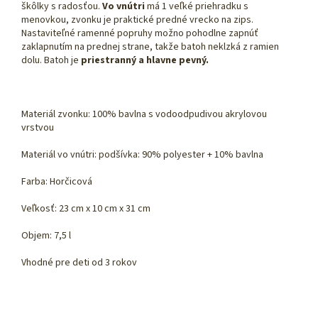
škôlky s radosťou.
Vo vnútri
má 1 veľké priehradku s
menovkou, zvonku je praktické predné vrecko na zips.
Nastaviteľné ramenné popruhy možno pohodlne zapnúť
zaklapnutím na prednej strane, takže batoh neklzká z ramien
dolu. Batoh je
priestranný a hlavne pevný.
Materiál zvonku: 100% bavlna s vodoodpudivou akrylovou
vrstvou
Materiál vo vnútri: podšívka: 90% polyester + 10% bavlna
Farba: Horčicová
Veľkosť: 23 cm x 10 cm x 31 cm
Objem: 7,5 l
Vhodné pre deti od 3 rokov