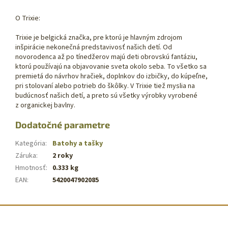
O Trixie:
Trixie je belgická značka, pre ktorú je hlavným zdrojom
inšpirácie nekonečná predstavivosť našich detí. Od
novorodenca až po tínedžerov majú deti obrovskú fantáziu,
ktorú používajú na objavovanie sveta okolo seba. To všetko sa
premietá do návrhov hračiek, doplnkov do izbičky, do kúpeľne,
pri stolovaní alebo potrieb do škôlky. V Trixie tiež myslia na
budúcnosť našich detí, a preto sú všetky výrobky vyrobené
z organickej bavlny.
Dodatočné parametre
Kategória
:
Batohy a tašky
Záruka
:
2 roky
Hmotnosť
:
0.333 kg
EAN
:
5420047902085
Z
á