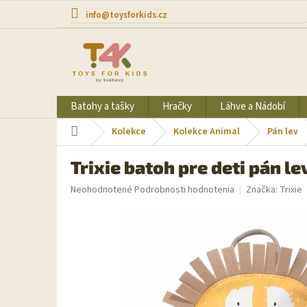
Prejsť
info@toysforkids.cz
na
obsah
Batohy a tašky
Hračky
Láhve a Nádobí
Domov
Kolekce
Kolekce Animal
Pán lev
Trixie batoh pre deti pán lev
Priemerné
Neohodnotené
Podrobnosti hodnotenia
Značka:
Trixie
hodnotenie
produktu
je
0,0
z
5
hviezdičiek.