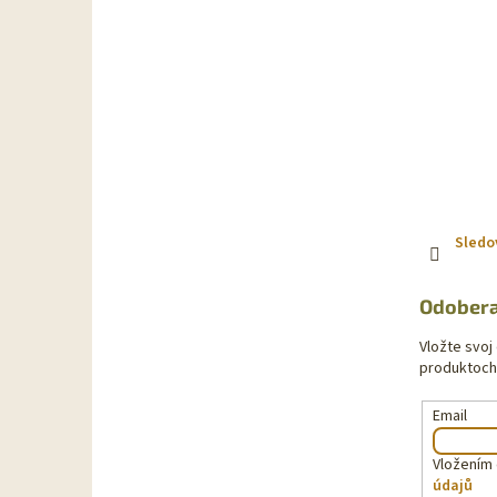
e
Sledo
Odobera
Vložte svoj
produktoch
Email
Vložením 
údajů