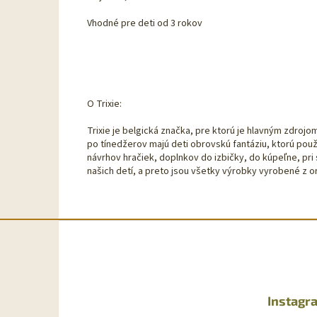
Vhodné pre deti od 3 rokov
O Trixie:
Trixie je belgická značka, pre ktorú je hlavným zdroj
po tínedžerov majú deti obrovskú fantáziu, ktorú pou
návrhov hračiek, doplnkov do izbičky, do kúpeľne, pri 
našich detí, a preto jsou všetky výrobky vyrobené z o
Z
á
p
ä
t
Instagr
i