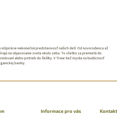
om inšpirácie nekonečná predstavivosť našich detí. Od novorodenca až
žívajú na objavovanie sveta okolo seba. To všetko sa premietá do
stolovaní alebo potrieb do škôlky. V Trixie tiež myslia na budúcnosť
rganickej bavlny.
am
Informace pro vás
Kontak