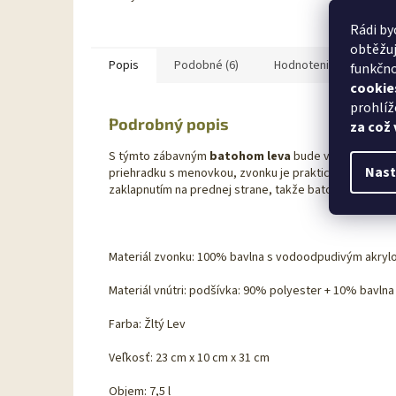
Rádi by
obtěžuj
Popis
Podobné (6)
Hodnotenie
Disk
funkčno
cookie
prohlíž
Podrobný popis
za což
S týmto zábavným
batohom leva
bude vaše dieťa ch
Nast
priehradku s menovkou, zvonku je praktická predná 
zaklapnutím na prednej strane, takže batoh neklzne z 
Materiál zvonku: 100% bavlna s vodoodpudivým akry
Materiál vnútri: podšívka: 90% polyester + 10% bavlna
Farba: Žltý Lev
Veľkosť: 23 cm x 10 cm x 31 cm
Objem: 7,5 l