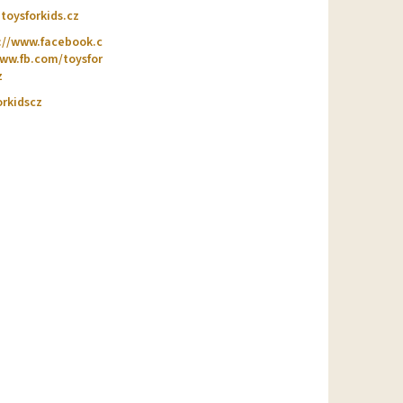
@
toysforkids.cz
://www.facebook.c
w.fb.com/toysfor
z
orkidscz