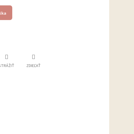
šíka
STRÁŽIŤ
ZDIEĽAŤ