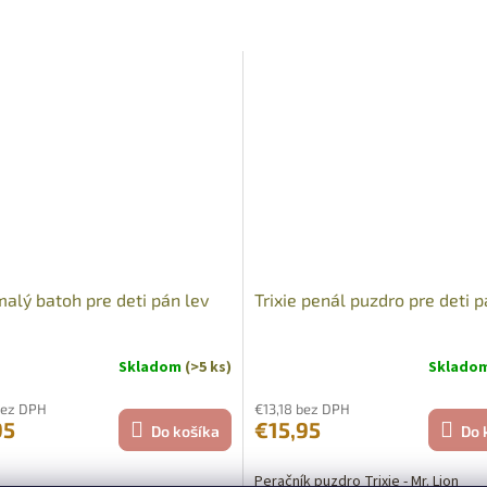
malý batoh pre deti pán lev
Trixie penál puzdro pre deti p
Skladom
(>5 ks)
Sklado
bez DPH
€13,18 bez DPH
95
€15,95
Do košíka
Do 
Peračník puzdro Trixie - Mr. Lion