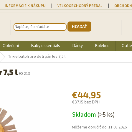
INFORMÁCIE K NÁKUPU
VEĽKOOBCHODNÝ PREDAJ
OBCHODN
HĽADAŤ
Oblečení
Baby essentials
Dárky
Kolekce
Outle
Trixie batoh pre deti pán lev 7,5 l
 7,5 l
90-213
€44,95
€37,15 bez DPH
Jednotková
Skladom
(>5 ks)
cena:
Môžeme doručiť do:
11.08.2026