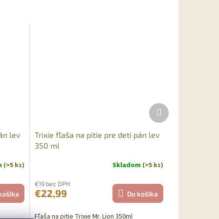
Ďalší
produkt
án lev
Trixie fľaša na pitie pre deti pán lev
350 ml
m
(>5 ks)
Skladom
(>5 ks)
€19 bez DPH
€22,99
košíka
Do košíka
Fľaša na pitie Trixie Mr. Lion 350ml