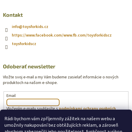
Kontakt
info
@
toysforkids.cz
https://www.facebook.com/www.fb.com/toysforkidscz
toysforkidscz
Odoberať newsletter
Vložte svoj e-mail a my Vám budeme zasielať informácie o nových
produktoch na našom e-shope.
Email
Vložením e-mailu souhlasíte s
podmínkami ochrany osobních
údajů
Rádi bychom vám zpříjemnily zážitek na našem webu a
umožnily nakupování bez obtěžujících reklam, a zároveň
PRIHLÁSIŤ SA
abychom zabezpečili jeho použitelnost, funkčnost a výkon,