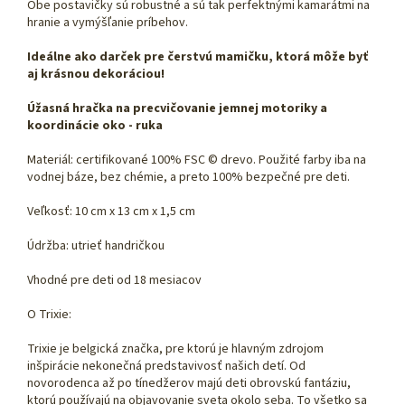
Obe postavičky sú robustné a sú tak perfektnými kamarátmi na
hranie a vymýšľanie príbehov.
Ideálne ako darček pre čerstvú mamičku, ktorá môže byť
aj krásnou dekoráciou!
Úžasná hračka na precvičovanie jemnej motoriky a
koordinácie oko - ruka
Materiál: certifikované 100% FSC © drevo. Použité farby iba na
vodnej báze, bez chémie, a preto 100% bezpečné pre deti.
Veľkosť: 10 cm x 13 cm x 1,5 cm
Údržba: utrieť handričkou
Vhodné pre deti od 18 mesiacov
O Trixie:
Trixie je belgická značka, pre ktorú je hlavným zdrojom
inšpirácie nekonečná predstavivosť našich detí. Od
novorodenca až po tínedžerov majú deti obrovskú fantáziu,
ktorú používajú na objavovanie sveta okolo seba. To všetko sa