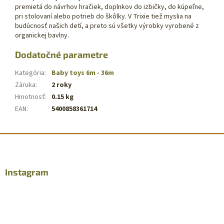
premietá do návrhov hračiek, doplnkov do izbičky, do kúpeľne,
pri stolovaní alebo potrieb do škôlky. V Trixie tiež myslia na
budúcnosť našich detí, a preto sú všetky výrobky vyrobené z
organickej bavlny.
Dodatočné parametre
Kategória
:
Baby toys 6m - 36m
Záruka
:
2 roky
Hmotnosť
:
0.15 kg
EAN
:
5400858361714
Z
á
p
ä
Instagram
t
i
e