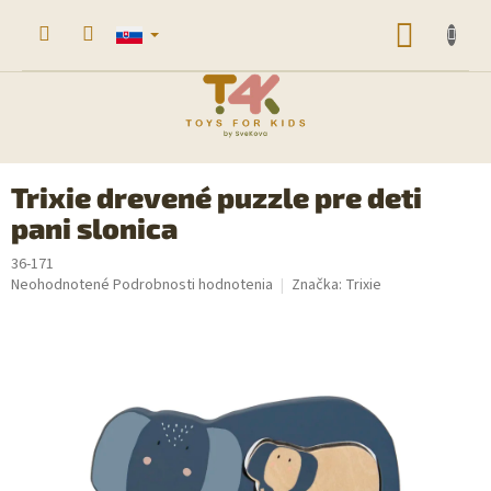
Prejsť
na
NÁKU
obsah
KOŠÍK
Trixie drevené puzzle pre deti
pani slonica
36-171
Priemerné
Neohodnotené
Podrobnosti hodnotenia
Značka:
Trixie
hodnotenie
produktu
je
0,0
z
5
hviezdičiek.