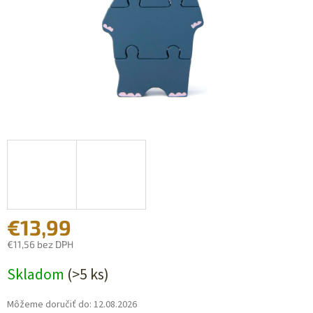
€13,99
€11,56 bez DPH
Jednotková
Skladom
(>5 ks)
cena:
Môžeme doručiť do:
12.08.2026