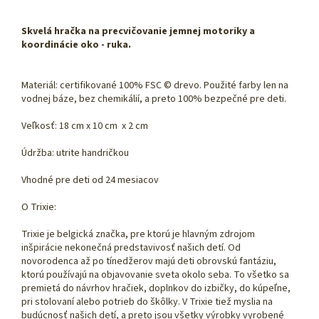
Skvelá hračka na precvičovanie jemnej motoriky a
koordinácie oko - ruka.
Materiál: certifikované 100% FSC © drevo. Použité farby len na
vodnej báze, bez chemikálií, a preto 100% bezpečné pre deti.
Veľkosť: 18 cm x 10 cm x 2 cm
Údržba: utrite handričkou
Vhodné pre deti od 24 mesiacov
O Trixie:
Trixie je belgická značka, pre ktorú je hlavným zdrojom
inšpirácie nekonečná predstavivosť našich detí. Od
novorodenca až po tínedžerov majú deti obrovskú fantáziu,
ktorú používajú na objavovanie sveta okolo seba. To všetko sa
premietá do návrhov hračiek, doplnkov do izbičky, do kúpeľne,
pri stolovaní alebo potrieb do škôlky. V Trixie tiež myslia na
budúcnosť našich detí, a preto jsou všetky výrobky vyrobené