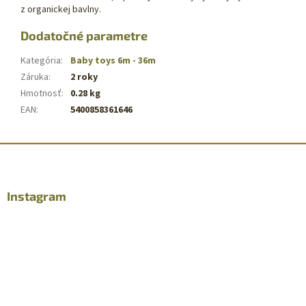
z organickej bavlny.
Dodatočné parametre
Kategória
:
Baby toys 6m - 36m
Záruka
:
2 roky
Hmotnosť
:
0.28 kg
EAN
:
5400858361646
Z
á
p
ä
Instagram
t
i
e