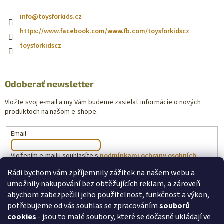
info
@
toysforkids.cz
https://www.facebook.com/www.fb.com/toysforkidscz
toysforkidscz
Odoberať newsletter
Vložte svoj e-mail a my Vám budeme zasielať informácie o nových
produktoch na našom e-shope.
Email
Vložením e-mailu souhlasíte s
podmínkami ochrany osobních
údajů
Rádi bychom vám zpříjemnily zážitek na našem webu a
umožnily nakupování bez obtěžujících reklam, a zároveň
PRIHLÁSIŤ SA
abychom zabezpečili jeho použitelnost, funkčnost a výkon,
potřebujeme od vás souhlas se zpracováním
souborů
cookies
- jsou to malé soubory, které se dočasně ukládají ve