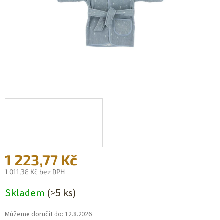
1 223,77 Kč
1 011,38 Kč bez DPH
Měrná
Skladem
(>5 ks)
cena:
Můžeme doručit do:
12.8.2026