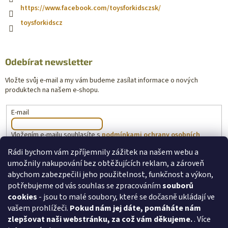
https://www.facebook.com/toysforkidsczsk/
toysforkidscz
Odebírat newsletter
Vložte svůj e-mail a my vám budeme zasílat informace o nových
produktech na našem e-shopu.
E-mail
Vložením e-mailu souhlasíte s
podmínkami ochrany osobních
údajů
Rádi bychom vám zpříjemnily zážitek na našem webu a
umožnily nakupování bez obtěžujících reklam, a zároveň
PŘIHLÁSIT SE
abychom zabezpečili jeho použitelnost, funkčnost a výkon,
potřebujeme od vás souhlas se zpracováním
souborů
cookies
- jsou to malé soubory, které se dočasně ukládají ve
vašem prohlížeči.
Pokud nám jej dáte, pomáháte nám
toysforkids.cz
Ochrana osobních údajů
zlepšovat naši webstránku, za což vám děkujeme.
. Více