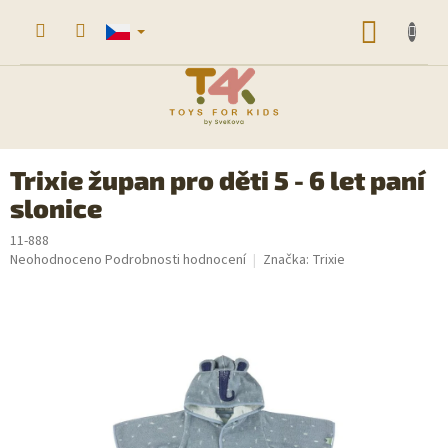
Přejít
na
NÁKUP
obsah
KOŠÍK
Trixie župan pro děti 5 - 6 let paní
slonice
11-888
Průměrné
Neohodnoceno
Podrobnosti hodnocení
Značka:
Trixie
hodnocení
produktu
je
0,0
z
5
hvězdiček.