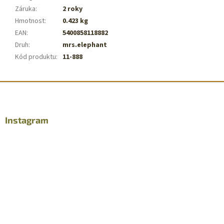
Záruka
:
2 roky
Hmotnost
:
0.423 kg
EAN
:
5400858118882
Druh
:
mrs.elephant
Kód produktu
:
11-888
Z
á
p
a
Instagram
t
í