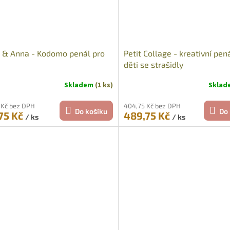
 & Anna - Kodomo penál pro
Petit Collage - kreativní pen
děti se strašidly
Skladem
(1 ks)
Skla
 Kč bez DPH
404,75 Kč bez DPH
Do košíku
Do 
75 Kč
489,75 Kč
/ ks
/ ks