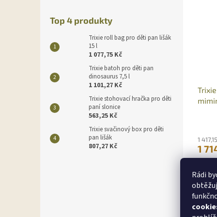
Top 4 produkty
Trixie roll bag pro děti pan lišák
15 l
1 077,75 Kč
Trixie batoh pro děti pan
dinosaurus 7,5 l
1 101,27 Kč
Trixi
Trixie stohovací hračka pro děti
mimin
paní slonice
563,25 Kč
Trixie svačinový box pro děti
pan lišák
1 417,
807,27 Kč
1 71
Přebal
Rádi by
obtěžuj
Slev
funkčno
cookie