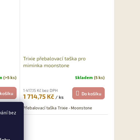
Trixie přebalovací taška pro
miminka moonstone
em
(>5 ks)
Skladem
(5 ks)
1 417,15 Kč bez DPH
košíku
Do košíku
1 714,75 Kč
/ ks
 Weasel
Přebalovací taška Trixie - Moonstone
vání bez