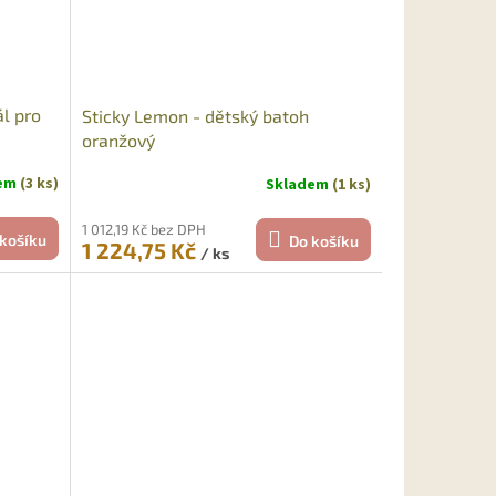
ál pro
Sticky Lemon - dětský batoh
oranžový
dem
(3 ks)
Skladem
(1 ks)
1 012,19 Kč bez DPH
košíku
Do košíku
1 224,75 Kč
/ ks