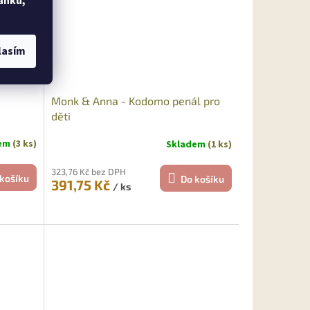
ánku,
lasím
Monk & Anna - Kodomo penál pro
děti
dem
(3 ks)
Skladem
(1 ks)
323,76 Kč bez DPH
košíku
Do košíku
391,75 Kč
/ ks