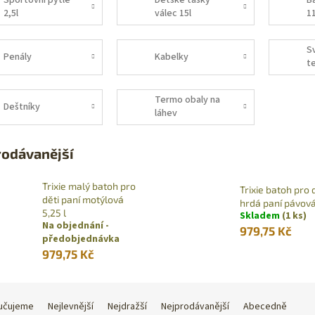
Sportovní pytle
Dětské tašky
B
2,5l
válec 15l
11
S
Penály
Kabelky
t
Termo obaly na
Deštníky
láhev
rodávanější
Trixie malý batoh pro
Trixie batoh pro 
děti paní motýlová
hrdá paní pávová 
5,25 l
Skladem
(1 ks)
Na objednání -
979,75 Kč
předobjednávka
979,75 Kč
učujeme
Nejlevnější
Nejdražší
Nejprodávanější
Abecedně