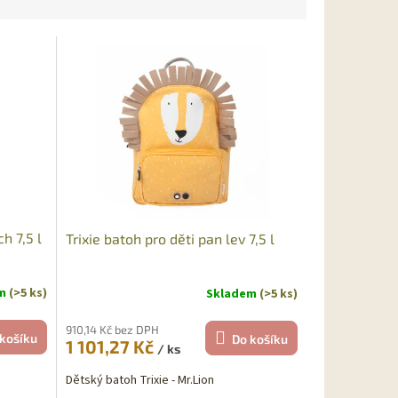
h 7,5 l
Trixie batoh pro děti pan lev 7,5 l
em
(>5 ks)
Skladem
(>5 ks)
910,14 Kč bez DPH
košíku
Do košíku
1 101,27 Kč
/ ks
Dětský batoh Trixie - Mr.Lion