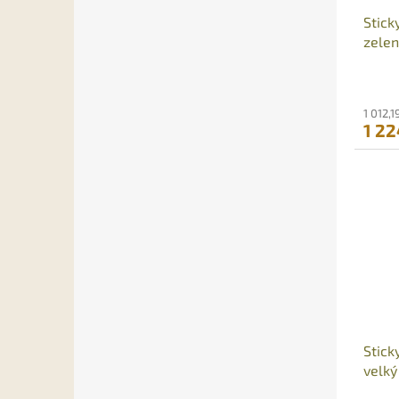
Stick
zele
1 012,
1 22
Stick
velký