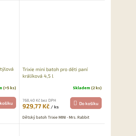
Sleva
otýlová
Trixie mini batoh pro děti paní
králíková 4,5 l
em
(>5 ks)
Skladem
(2 ks)
768,40 Kč bez DPH
košíku
Do košíku
929,77 Kč
/ ks
Dětský batoh Trixie MINI - Mrs. Rabbit