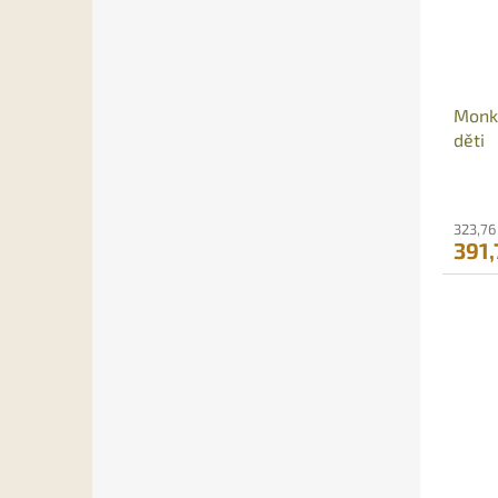
Monk
děti
323,76
391,