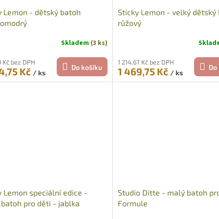
y Lemon - dětský batoh
Sticky Lemon - velký dětský
nomodrý
růžový
Skladem
(3 ks)
Skla
19 Kč bez DPH
1 214,67 Kč bez DPH
Do košíku
Do 
4,75 Kč
1 469,75 Kč
/ ks
/ ks
y Lemon speciální edice -
Studio Ditte - malý batoh pro
 batoh pro děti - jablka
Formule