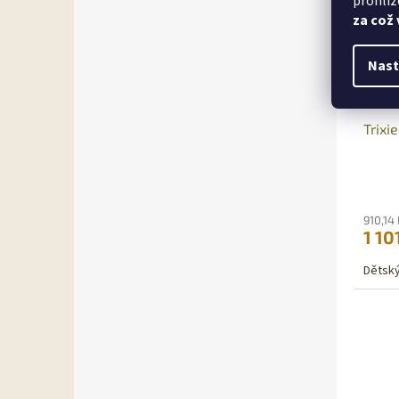
prohlíž
za což
Nast
Trixi
910,14
1 10
Dětský