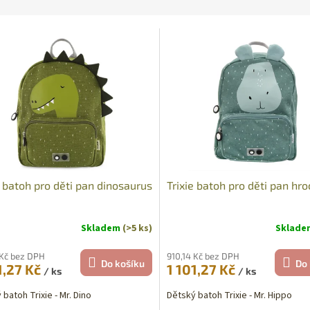
e batoh pro děti pan dinosaurus
Trixie batoh pro děti pan hroc
Skladem
(>5 ks)
Sklad
rné
cení
ktu
 Kč bez DPH
910,14 Kč bez DPH
Do košíku
Do 
1,27 Kč
1 101,27 Kč
/ ks
/ ks
 batoh Trixie - Mr. Dino
Dětský batoh Trixie - Mr. Hippo