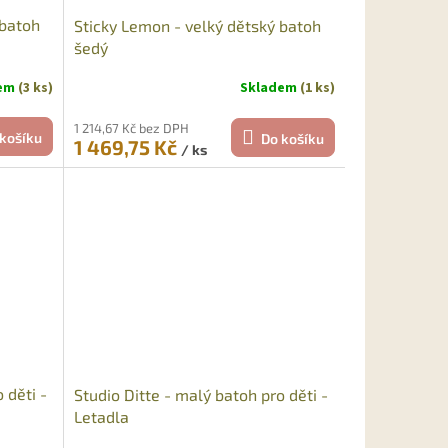
 batoh
Sticky Lemon - velký dětský batoh
šedý
dem
(3 ks)
Skladem
(1 ks)
1 214,67 Kč bez DPH
košíku
Do košíku
1 469,75 Kč
/ ks
 děti -
Studio Ditte - malý batoh pro děti -
Letadla