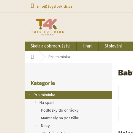
Přejít
info@toysforkids.cz
na
obsah
Škola a dobrodružství
Hraní
Stolování
Domů
Pro miminka
P
Bab
o
Přeskočit
s
Kategorie
kategorie
t
r
Pro miminka
a
Na spaní
n
Podložky do ohrádky
n
í
Mantinely na postýlku
p
Deky
a
Nejp