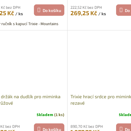
 Kč bez DPH
222,52 Kč bez DPH
Do košíku
Do 
,25 Kč
269,25 Kč
/ ks
/ ks
 ručník s kapucí Trixie - Mountains
e držák na dudlík pro miminka
Trixie hrací srdce pro mimin
růžové
rezavé
Skladem
(1 ks)
Skla
 Kč bez DPH
890,70 Kč bez DPH
Do košíku
Do 