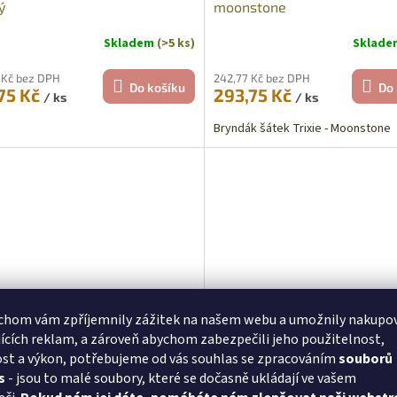
ý
moonstone
Skladem
(>5 ks)
Sklad
 Kč bez DPH
242,77 Kč bez DPH
Do košíku
Do 
75 Kč
293,75 Kč
/ ks
/ ks
Bryndák šátek Trixie - Moonstone
chom vám zpříjemnily zážitek na našem webu a umožnily nakupo
ících reklam, a zároveň abychom zabezpečili jeho použitelnost,
e bryndák šátek pro miminka
Trixie citronový klobouk pro
st a výkon, potřebujeme od vás souhlas se zpracováním
souborů
čné tečky
miminka 6 měsíců
s
- jsou to malé soubory, které se dočasně ukládají ve vašem