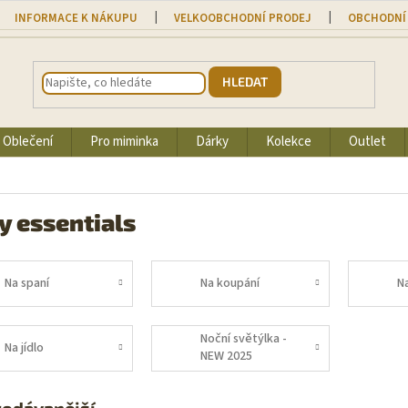
INFORMACE K NÁKUPU
VELKOOBCHODNÍ PRODEJ
OBCHODNÍ
HLEDAT
Oblečení
Pro miminka
Dárky
Kolekce
Outlet
y essentials
Na spaní
Na koupání
N
Noční světýlka -
Na jídlo
NEW 2025
rodávanější