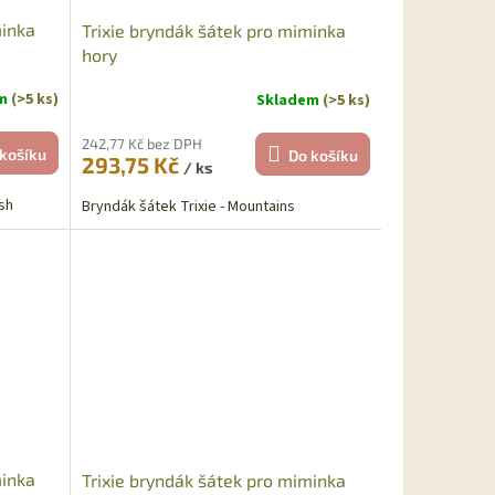
minka
Trixie bryndák šátek pro miminka
hory
em
(>5 ks)
Skladem
(>5 ks)
242,77 Kč bez DPH
košíku
Do košíku
293,75 Kč
/ ks
sh
Bryndák šátek Trixie - Mountains
minka
Trixie bryndák šátek pro miminka