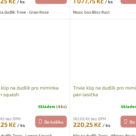
,25 Kč
1 077,75 Kč
/ ks
/ ks
na dudlík Trixie - Grain Rose
Music box Bliss Rust
e klip na dudlík pro miminka
Trixie klip na dudlík pro mim
n squash
pan lasička
Skladem
(4 ks)
Sklad
 Kč bez DPH
182,02 Kč bez DPH
Do košíku
Do 
,25 Kč
220,25 Kč
/ ks
/ ks