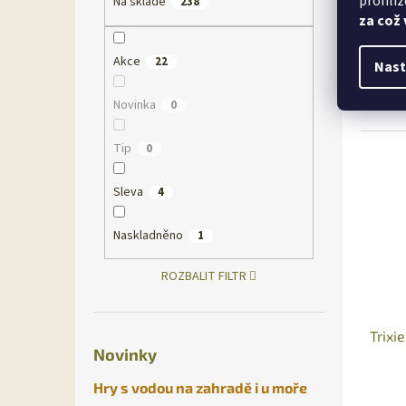
prohlíž
Na skladě
238
za což
242,77
293
Akce
22
Nast
Bandan
Novinka
0
Tip
0
Sleva
4
Naskladněno
1
ROZBALIT FILTR
Trixi
Novinky
Hry s vodou na zahradě i u moře