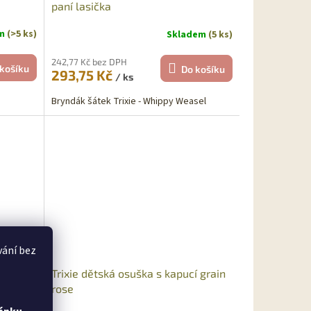
paní lasička
em
(>5 ks)
Skladem
(5 ks)
242,77 Kč bez DPH
košíku
Do košíku
293,75 Kč
/ ks
Bryndák šátek Trixie - Whippy Weasel
vání bez
Trixie dětská osuška s kapucí grain
rose