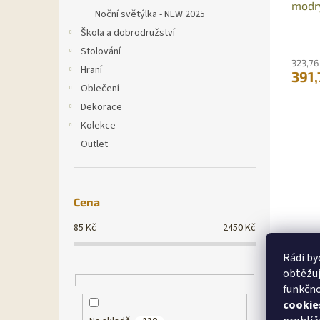
modr
Noční světýlka - NEW 2025
Škola a dobrodružství
Stolování
323,76
Hraní
391,
Oblečení
Dekorace
Kolekce
Outlet
Cena
85
Kč
2450
Kč
Rádi by
obtěžuj
Trixi
funkčno
slune
cookie