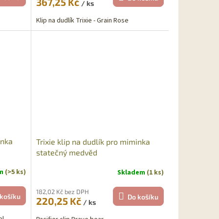
367,25 Kč
/ ks
Klip na dudlík Trixie - Grain Rose
inka
Trixie klip na dudlík pro miminka
statečný medvěd
em
(>5 ks)
Skladem
(1 ks)
182,02 Kč bez DPH
košíku
Do košíku
220,25 Kč
/ ks