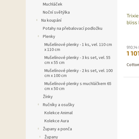
d
t
Muchláček
u
ů
Noční světýlka
Trixi
k
Na koupání
bliss
t
Potahy na přebalovací podložku
ů
Plenky
Mušelínové plenky - 1 ks, vel. 110 cm
910,14
x 110 cm
1 10
Mušelínové plenky - 3 ks set, vel. 55
cm x 55 cm
Cotton
Mušelínové plenky - 2 ks set, vel. 100
cm x 100 cm
Mušelínové plenky s muchláčkem 65
cm x 50 cm
Žínky
Ručníky a osušky
Kolekce Animal
Kolekce Aura
Župany a ponča
Župany