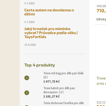
3.7.2026
586,98
710
Cesta autem na dovolenou s
dětmi
Dětský
3.7.2026
Jaký hrneček pro miminko
vybrat? Průvodce podle věku |
ToysForKids
15.5.2026
Top 4 produkty
Trixie roll bag pro děti pan lišák
15 l
Trixi
1 077,75 Kč
zrno 
Trixie batoh pro děti pan
dinosaurus 7,5 l
1 101,27 Kč
222,52
Trixie stohovací hračka pro děti