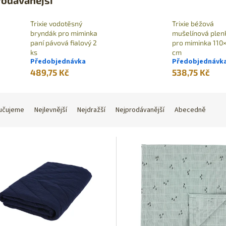
Trixie vodotěsný
Trixie béžová
bryndák pro miminka
mušelínová plen
paní pávová fialový 2
pro miminka 110
ks
cm
Předobjednávka
Předobjednávk
489,75 Kč
538,75 Kč
učujeme
Nejlevnější
Nejdražší
Nejprodávanější
Abecedně