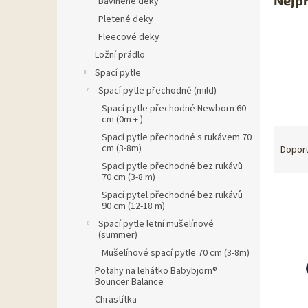
Bavlněné deky
n
Pletené deky
e
Fleecové deky
l
Ložní prádlo
Spací pytle
Spací pytle přechodné (mild)
Spací pytle přechodné Newborn 60
cm (0m + )
Ř
Spací pytle přechodné s rukávem 70
a
cm (3-8m)
Dopor
z
Spací pytle přechodné bez rukávů
70 cm (3-8 m)
e
V
n
Spací pytel přechodné bez rukávů
90 cm (12-18 m)
ý
í
p
p
Spací pytle letní mušelínové
(summer)
i
r
s
Mušelínové spací pytle 70 cm (3-8m)
o
p
d
Potahy na lehátko Babybjörn®
Bouncer Balance
r
u
o
k
Chrastítka