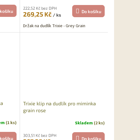
222,52 Kč bez DPH
košíku
Do košíku
269,25 Kč
/ ks
Držak na dudlík Trixie - Grey Grain
ka
Trixie klip na dudlík pro miminka
grain rose
dem
(1 ks)
Skladem
(2 ks)
303,51 Kč bez DPH
košíku
Do košíku