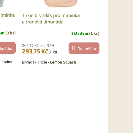
miminka
Trixie bryndák pro miminka
citronová limonáda
dem
(3 ks)
Skladem
(1 ks)
242,77 Kč bez DPH
košíku
Do košíku
293,75 Kč
/ ks
untains -
Bryndák Trixie - Lemon Squash