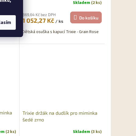
ánku,
dem
(5 ks)
Skladem
(2 ks)
869,64 Kč bez DPH
košíku
Do košíku
1 052,27 Kč
/ ks
lasím
quash - 6
Dětská osuška s kapucí Trixie - Grain Rose
iminka
Trixie držák na dudlík pro miminka
šedé zrno
dem
(2 ks)
Skladem
(3 ks)