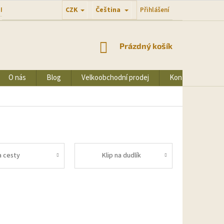
CZK
Čeština
Přihlášení
 PODMÍNKY
PODMÍNKY OCHRANY OSOBNÍCH ÚDAJŮ
NÁKUPNÍ
Prázdný košík
KOŠÍK
O nás
Blog
Velkoobchodní prodej
Kontakty
a cesty
Klip na dudlík