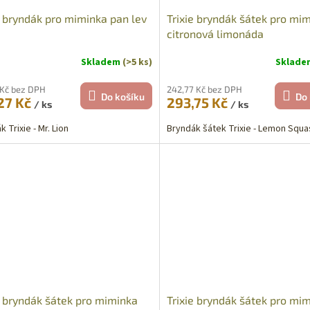
e bryndák pro miminka pan lev
Trixie bryndák šátek pro mi
citronová limonáda
Skladem
(>5 ks)
Sklad
 Kč bez DPH
242,77 Kč bez DPH
Do košíku
Do 
27 Kč
293,75 Kč
/ ks
/ ks
 Trixie - Mr. Lion
Bryndák šátek Trixie - Lemon Squa
e bryndák šátek pro miminka
Trixie bryndák šátek pro mi