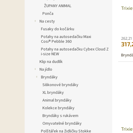
ŽUPANY ANIMAL
Trixi
Ponča
Na cesty
Fusaky do kočárku
Potahy na autosedačku Maxi
262,21
Cosi® Pebble 360
317,
Potahy na autosedačku Cybex Cloud Z
i-size NEW
Bryndák
Klip na dudlík
Na jídlo
Bryndáky
Silikonové bryndáky
XL bryndáky
Animal bryndáky
Kolekce bryndáky
Bryndáky s rukávem
Omyvatelné bryndáky
Trixi
Polštářek na židličku Stokke