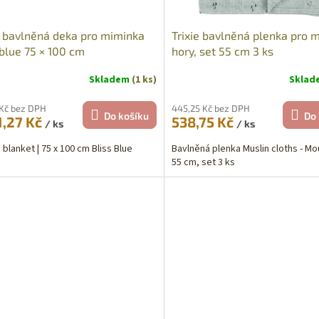
e bavlněná deka pro miminka
Trixie bavlněná plenka pro 
 blue 75 × 100 cm
hory, set 55 cm 3 ks
Skladem
(1 ks)
Skla
 Kč bez DPH
445,25 Kč bez DPH
Do košíku
Do 
1,27 Kč
538,75 Kč
/ ks
/ ks
 blanket | 75 x 100 cm Bliss Blue
Bavlněná plenka Muslin cloths - Mo
55 cm, set 3 ks