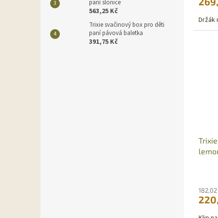
269
paní slonice
563,25 Kč
Držák 
Trixie svačinový box pro děti
paní pávová baletka
391,75 Kč
Trixi
lemo
182,02
220