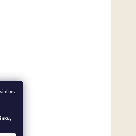
vání bez
ánku,