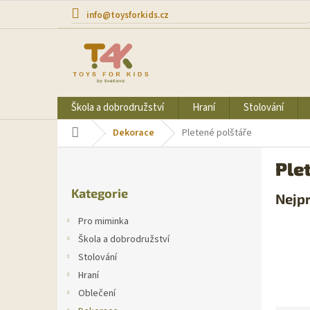
Přejít
info@toysforkids.cz
na
obsah
Škola a dobrodružství
Hraní
Stolování
Domů
Dekorace
Pletené polštáře
P
Ple
o
Přeskočit
s
Kategorie
kategorie
Nejp
t
r
Pro miminka
a
Škola a dobrodružství
n
Stolování
n
í
Hraní
p
Oblečení
a