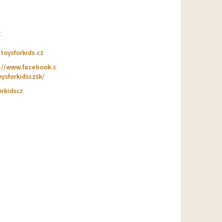
t
@
toysforkids.cz
://www.facebook.c
ysforkidsczsk/
orkidscz