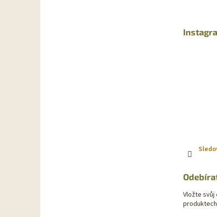
p
a
t
Instagr
í
Sledo
Odebíra
Vložte svůj
produktech