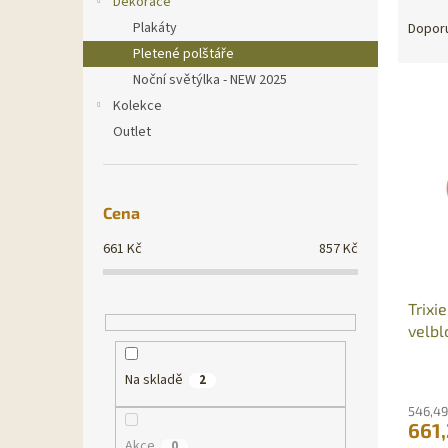
Dekorace
Ř
n
a
Plakáty
Dopor
e
z
Pletené polštáře
l
e
Noční světýlka - NEW 2025
V
n
Kolekce
ý
í
Outlet
p
p
i
r
s
o
p
d
Cena
r
u
o
k
661
Kč
857
Kč
d
t
u
ů
Trixi
k
velbl
t
ů
Na skladě
2
546,49
661
Akce
0