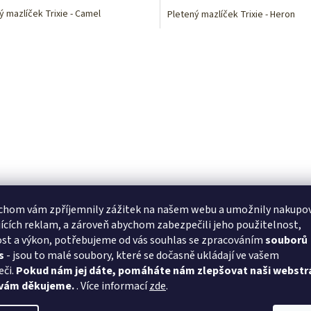
ý mazlíček Trixie - Camel
Pletený mazlíček Trixie - Heron
O
v
l
á
d
a
c
í
p
r
v
k
y
chom vám zpříjemnily zážitek na našem webu a umožnily nakupo
v
ících reklam, a zároveň abychom zabezpečili jeho použitelnost,
ý
st a výkon, potřebujeme od vás souhlas se zpracováním
souborů
p
s
- jsou to malé soubory, které se dočasně ukládají ve vašem
i
eči.
Pokud nám jej dáte, pomáháte nám zlepšovat naši webstr
s
u
 vám děkujeme.
. Více informací
zde
.