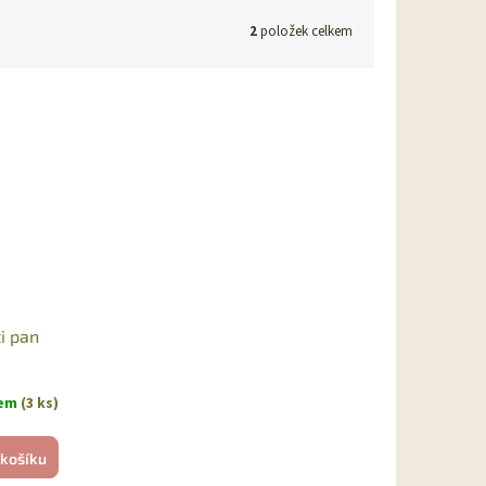
2
položek celkem
ti pan
dem
(3 ks)
 košíku