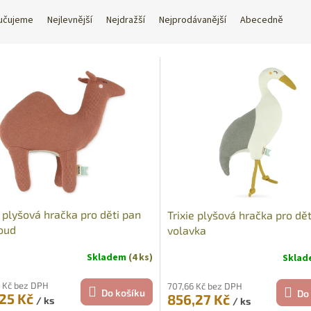
učujeme
Nejlevnější
Nejdražší
Nejprodávanější
Abecedně
e plyšová hračka pro děti pan
Trixie plyšová hračka pro dě
oud
volavka
Skladem
(4 ks)
Skla
 Kč bez DPH
707,66 Kč bez DPH
Do košíku
Do
,25 Kč
856,27 Kč
/ ks
/ ks