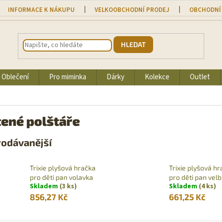
INFORMACE K NÁKUPU
VELKOOBCHODNÍ PRODEJ
OBCHODNÍ
HLEDAT
Oblečení
Pro miminka
Dárky
Kolekce
Outlet
tené polštáře
rodávanější
Trixie plyšová hračka
Trixie plyšová h
pro děti pan volavka
pro děti pan vel
Skladem
(3 ks)
Skladem
(4 ks)
856,27 Kč
661,25 Kč