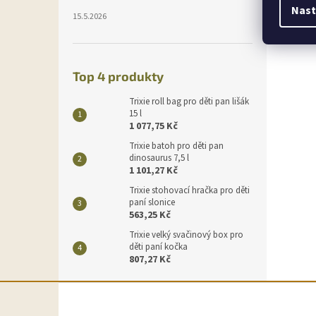
Nast
15.5.2026
Top 4 produkty
Trixie roll bag pro děti pan lišák
15 l
1 077,75 Kč
Trixie batoh pro děti pan
dinosaurus 7,5 l
1 101,27 Kč
Trixie stohovací hračka pro děti
paní slonice
563,25 Kč
Trixie velký svačinový box pro
děti paní kočka
807,27 Kč
Z
á