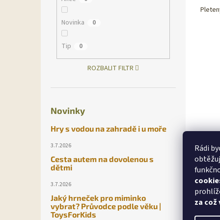
Pleten
Novinka
0
Tip
0
ROZBALIT FILTR
Novinky
Hry s vodou na zahradě i u moře
3.7.2026
Rádi by
obtěžuj
Cesta autem na dovolenou s
dětmi
funkčno
cookie
3.7.2026
prohlíž
Jaký hrneček pro miminko
za což
vybrat? Průvodce podle věku |
ToysForKids