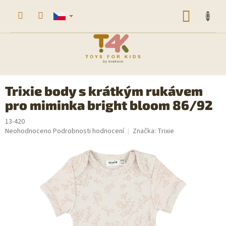
Přejít
na
NÁKUP
obsah
KOŠÍK
Trixie body s krátkým rukávem
pro miminka bright bloom 86/92
13-420
Průměrné
Neohodnoceno
Podrobnosti hodnocení
Značka:
Trixie
hodnocení
produktu
je
0,0
z
5
hvězdiček.