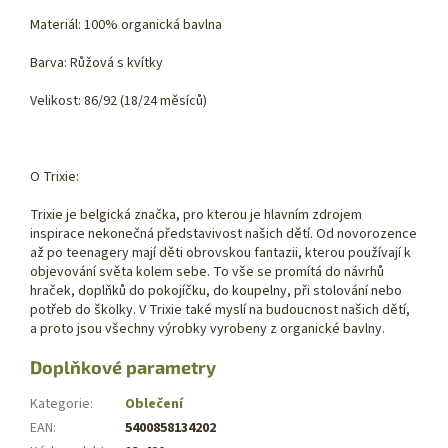
Materiál: 100% organická bavlna
Barva: Růžová s kvítky
Velikost: 86/92 (18/24 měsíců)
O Trixie:
Trixie je belgická značka, pro kterou je hlavním zdrojem
inspirace nekonečná představivost našich dětí. Od novorozence
až po teenagery mají děti obrovskou fantazii, kterou používají k
objevování světa kolem sebe. To vše se promítá do návrhů
hraček, doplňků do pokojíčku, do koupelny, při stolování nebo
potřeb do školky. V Trixie také myslí na budoucnost našich dětí,
a proto jsou všechny výrobky vyrobeny z organické bavlny.
Doplňkové parametry
Kategorie
:
Oblečení
EAN
:
5400858134202