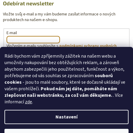
Odebírat newsletter
Vložte svůj e-mail a my vám budeme zasílat informace o nových
produktech na našem e-shopu.
E-mail
Vložením e-mailu souhlasíte s
podmínkami ochrany osobních
údajů
Rádi bychom vám zpříjemnily zážitek na našem webu a
umožnily nakupování bez obtěžujících reklam, a zároveň
PŘIHLÁSIT SE
abychom zabezpečili jeho použitelnost, funkčnost a výkon,
potřebujeme od vás souhlas se zpracováním
souborů
cookies
- jsou to malé soubory, které se dočasně ukládají ve
vašem prohlížeči.
Pokud nám jej dáte, pomáháte nám
toysforkids.cz
Ochrana osobních údajů
zlepšovat naši webstránku, za což vám děkujeme.
. Více
informací
zde
.
Nastavení
Copyright 2026
ToysForKids.cz
. Všechna práva vyhrazena.
Upravit