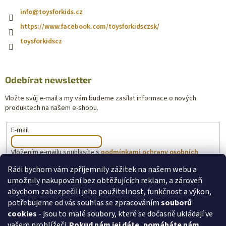
info
@
toysforkids.cz
https://www.facebook.com/toysforkidsczsk/
toysforkidscz
Odebírat newsletter
Vložte svůj e-mail a my vám budeme zasílat informace o nových
produktech na našem e-shopu.
E-mail
Vložením e-mailu souhlasíte s
podmínkami ochrany osobních
údajů
Rádi bychom vám zpříjemnily zážitek na našem webu a
umožnily nakupování bez obtěžujících reklam, a zároveň
PŘIHLÁSIT SE
abychom zabezpečili jeho použitelnost, funkčnost a výkon,
potřebujeme od vás souhlas se zpracováním
souborů
cookies
- jsou to malé soubory, které se dočasně ukládají ve
vašem prohlížeči.
Pokud nám jej dáte, pomáháte nám
toysforkids.cz
Ochrana osobních údajů