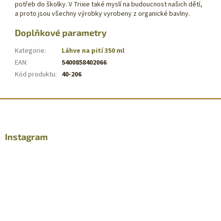
potřeb do školky. V Trixie také myslí na budoucnost našich dětí,
a proto jsou všechny výrobky vyrobeny z organické bavlny.
Doplňkové parametry
Kategorie
:
Láhve na pití 350 ml
EAN
:
5400858402066
Kód produktu
:
40-206
Z
á
p
a
Instagram
t
í