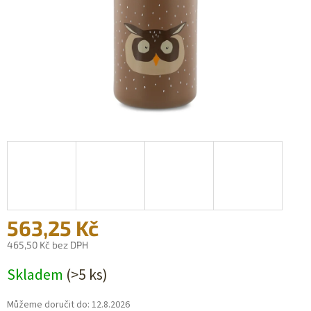
563,25 Kč
465,50 Kč bez DPH
Měrná
Skladem
(>5 ks)
cena:
Můžeme doručit do:
12.8.2026