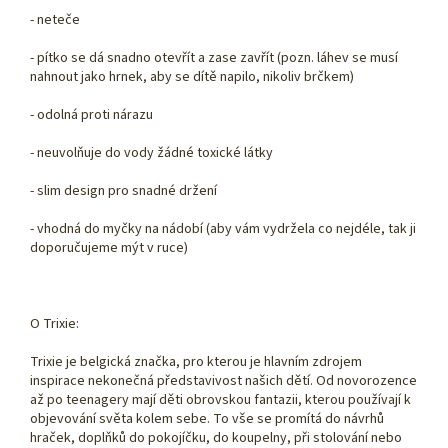
- neteče
- pítko se dá snadno otevřít a zase zavřít (pozn. láhev se musí
nahnout jako hrnek, aby se dítě napilo, nikoliv brčkem)
- odolná proti nárazu
- neuvolňuje do vody žádné toxické látky
- slim design pro snadné držení
- vhodná do myčky na nádobí (aby vám vydržela co nejdéle, tak ji
doporučujeme mýt v ruce)
O Trixie:
Trixie je belgická značka, pro kterou je hlavním zdrojem
inspirace nekonečná představivost našich dětí. Od novorozence
až po teenagery mají děti obrovskou fantazii, kterou používají k
objevování světa kolem sebe. To vše se promítá do návrhů
hraček, doplňků do pokojíčku, do koupelny, při stolování nebo