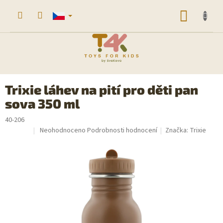
Přejít
na
NÁKUP
obsah
KOŠÍK
Trixie láhev na pití pro děti pan
sova 350 ml
40-206
Průměrné
Neohodnoceno
Podrobnosti hodnocení
Značka:
Trixie
Sleva
hodnocení
produktu
je
0,0
z
5
hvězdiček.