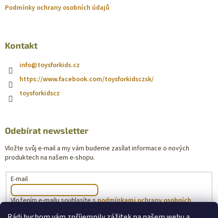
Podmínky ochrany osobních údajů
Kontakt
info
@
toysforkids.cz
https://www.facebook.com/toysforkidsczsk/
toysforkidscz
Odebírat newsletter
Vložte svůj e-mail a my vám budeme zasílat informace o nových
produktech na našem e-shopu.
E-mail
Vložením e-mailu souhlasíte s
podmínkami ochrany osobních
údajů
Rádi bychom vám zpříjemnily zážitek na našem webu a