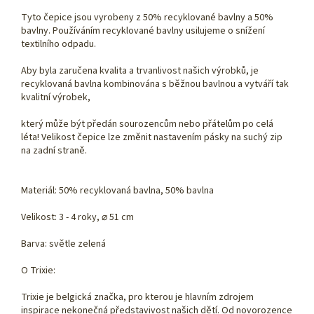
Tyto čepice jsou vyrobeny z 50% recyklované bavlny a 50%
bavlny. Používáním recyklované bavlny usilujeme o snížení
textilního odpadu.
Aby byla zaručena kvalita a trvanlivost našich výrobků, je
recyklovaná bavlna kombinována s běžnou bavlnou a vytváří tak
kvalitní výrobek,
který může být předán sourozencům nebo přátelům po celá
léta! Velikost čepice lze změnit nastavením pásky na suchý zip
na zadní straně.
Materiál: 50% recyklovaná bavlna, 50% bavlna
Velikost: 3 - 4 roky, ⌀ 51 cm
Barva: světle zelená
O Trixie:
Trixie je belgická značka, pro kterou je hlavním zdrojem
inspirace nekonečná představivost našich dětí. Od novorozence