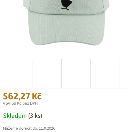
562,27 Kč
464,69 Kč bez DPH
Měrná
Skladem
(3 ks)
cena:
Můžeme doručit do:
11.8.2026