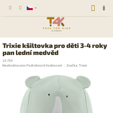
Přejít
na
NÁKUP
obsah
KOŠÍK
Trixie kšiltovka pro děti 3-4 roky
pan lední medvěd
23-759
Průměrné
Neohodnoceno
Podrobnosti hodnocení
Značka:
Trixie
hodnocení
produktu
je
0,0
z
5
hvězdiček.