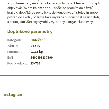
až po teenagery mají děti obrovskou fantazii, kterou používají k
objevování světa kolem sebe. To vše se promítá do návrhů
hraček, doplňků do pokojíčku, do koupelny, při stolování nebo
potřeb do školky. V Trixie také myslí na budoucnost našich dětí,
a proto jsou všechny výrobky vyrobeny z organické bavlny.
Doplňkové parametry
Kategorie
:
Oblečení
Záruka
:
2 roky
Hmotnost
:
0.115 kg
EAN
:
5400858237590
Kód produktu
:
23-759
Z
á
p
a
Instagram
t
í