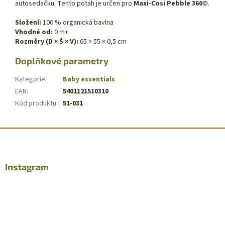
autosedačku. Tento potah je určen pro
Maxi-Cosi Pebble 360©
.
Složení:
100 % organická bavlna
Vhodné od:
0 m+
Rozměry (D × Š × V):
65 × 55 × 0,5 cm
Doplňkové parametry
Kategorie
:
Baby essentials
EAN
:
5401121510310
Kód produktu
:
51-031
Z
á
p
a
Instagram
t
í