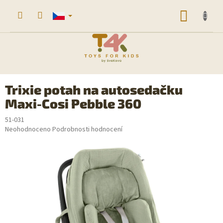
Přejít
na
NÁKUP
obsah
KOŠÍK
Trixie potah na autosedačku
Maxi-Cosi Pebble 360
51-031
Průměrné
Neohodnoceno
Podrobnosti hodnocení
hodnocení
produktu
je
0,0
z
5
hvězdiček.