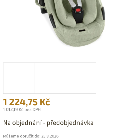
1 224,75 Kč
1 012,19 Kč bez DPH
Měrná
Na objednání - předobjednávka
cena:
Můžeme doručit do:
28.8.2026