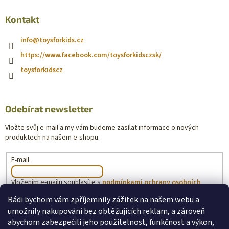
Kontakt
info
@
toysforkids.cz
https://www.facebook.com/toysforkidsczsk/
toysforkidscz
Odebírat newsletter
Vložte svůj e-mail a my vám budeme zasílat informace o nových
produktech na našem e-shopu.
E-mail
Vložením e-mailu souhlasíte s
podmínkami ochrany osobních
údajů
Rádi bychom vám zpříjemnily zážitek na našem webu a
umožnily nakupování bez obtěžujících reklam, a zároveň
PŘIHLÁSIT SE
abychom zabezpečili jeho použitelnost, funkčnost a výkon,