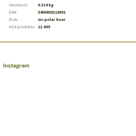
Hmotnost
:
0.314 kg
EAN
:
5400858118691
Druh
:
mr.polar bear
Kód produktu
:
11-869
Z
á
p
a
Instagram
t
í