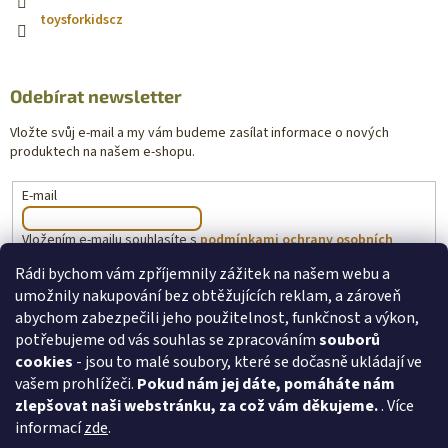
toysforkidscz
Odebírat newsletter
Vložte svůj e-mail a my vám budeme zasílat informace o nových
produktech na našem e-shopu.
E-mail
Vložením e-mailu souhlasíte s
podmínkami ochrany osobních
údajů
Rádi bychom vám zpříjemnily zážitek na našem webu a
umožnily nakupování bez obtěžujících reklam, a zároveň
PŘIHLÁSIT SE
abychom zabezpečili jeho použitelnost, funkčnost a výkon,
potřebujeme od vás souhlas se zpracováním
souborů
cookies
- jsou to malé soubory, které se dočasně ukládají ve
vašem prohlížeči.
Pokud nám jej dáte, pomáháte nám
toysforkids.cz
Ochrana osobních údajů
zlepšovat naši webstránku, za což vám děkujeme.
. Více
informací
zde
.