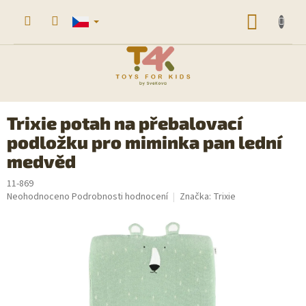
Přejít
na
NÁKUP
obsah
KOŠÍK
Trixie potah na přebalovací
podložku pro miminka pan lední
medvěd
11-869
Průměrné
Neohodnoceno
Podrobnosti hodnocení
Značka:
Trixie
hodnocení
produktu
je
0,0
z
5
hvězdiček.