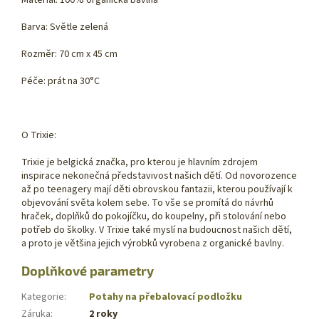
Materiál: 100% organická bavlna
Barva: Světle zelená
Rozměr: 70 cm x 45 cm
Péče: prát na 30°C
O Trixie:
Trixie je belgická značka, pro kterou je hlavním zdrojem
inspirace nekonečná představivost našich dětí. Od novorozence
až po teenagery mají děti obrovskou fantazii, kterou používají k
objevování světa kolem sebe. To vše se promítá do návrhů
hraček, doplňků do pokojíčku, do koupelny, při stolování nebo
potřeb do školky. V Trixie také myslí na budoucnost našich dětí,
a proto je většina jejich výrobků vyrobena z organické bavlny.
Doplňkové parametry
Kategorie
:
Potahy na přebalovací podložku
Záruka
:
2 roky