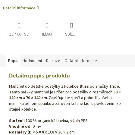
Detailní informace
ZEPTAT SE
HLÍDAT
SDÍLET
Popis
Hodnocení
Diskuze
Ostatní informace
Detailní popis produktu
Mantinel do dětské postýlky z kolekce
Bliss
od značky Trixie.
Tento měkký mantinel je určen pro postýlky o rozměrech
60 ×
120 cm
a
70 × 140 cm
. Zajišťuje bezpečí a pohodlí vašeho
miminka během spánku a zároveň krásně ladí s povlečením ze
stejné kolekce.
Složení:
100 % organická bavlna, výplň PES
Vhodné od:
0 m+
Rozměry (D × Š × V):
168 × 30 × 2 cm