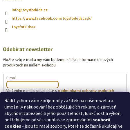
info
@
toysforkids.cz
https://www.facebook.com/toysforkidsczsk/
toysforkidscz
Odebírat newsletter
Vložte svůj e-mail a my vám budeme zasílat informace o nových
produktech na našem e-shopu.
E-mail
Vložením e-mailu souhlasíte s
podmínkami ochrany osobních
údajů
Rádi bychom vám zpříjemnily zážitek na našem webu a
umožnily nakupování bez obtěžujících reklam, a zároveň
PŘIHLÁSIT SE
abychom zabezpečili jeho použitelnost, funkčnost a výkon,
potřebujeme od vás souhlas se zpracováním
souborů
cookies
- jsou to malé soubory, které se dočasně ukládají ve