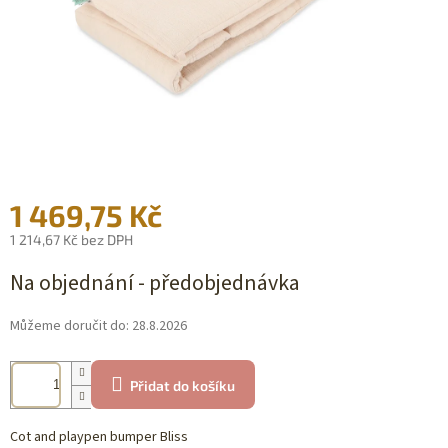
1 469,75 Kč
1 214,67 Kč bez DPH
Měrná
Na objednání - předobjednávka
cena:
Můžeme doručit do:
28.8.2026
Přidat do košíku
Cot and playpen bumper Bliss