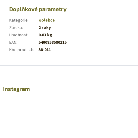
Doplňkové parametry
Kategorie
:
Kolekce
Záruka
:
2 roky
Hmotnost
:
0.83 kg
EAN
:
5400858580115
Kód produktu
:
58-011
Z
á
p
a
Instagram
t
í