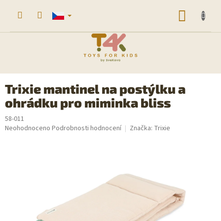
Přejít
na
NÁKUP
obsah
KOŠÍK
Trixie mantinel na postýlku a
ohrádku pro miminka bliss
58-011
Průměrné
Neohodnoceno
Podrobnosti hodnocení
Značka:
Trixie
hodnocení
produktu
je
0,0
z
5
hvězdiček.