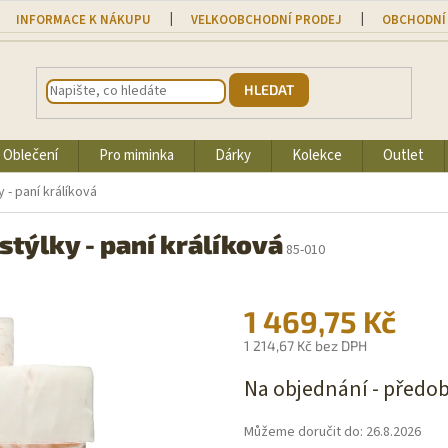
INFORMACE K NÁKUPU
VELKOOBCHODNÍ PRODEJ
OBCHODNÍ
HLEDAT
Oblečení
Pro miminka
Dárky
Kolekce
Outlet
 - paní králíková
stýlky - paní králíková
85-010
1 469,75 Kč
1 214,67 Kč bez DPH
Měrná
Na objednání - předo
cena:
Můžeme doručit do:
26.8.2026