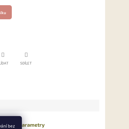
šíku
LÍDAT
SDÍLET
lňkové parametry
vání bez