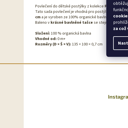
obtěžuj
Povlečení do dětské postýlky z kolekce
Print
od znač
funkčno
Tato sada povlečení je vhodná pro postýlky o rozmě
cookie
cm
a je vyroben ze 100% organické bavlny – jemné, p
prohlíž
Baleno v
krásné bavlněné tašce
se stejným motivem j
za což
Složení:
100 % organická bavlna
Vhodné od:
0 m+
Nast
Rozměry (D × Š × V):
135 × 100 × 0,7 cm
Z
á
p
a
t
Instagr
í