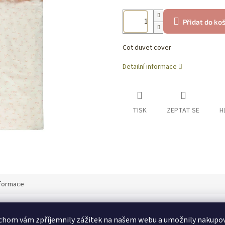
Přidat do ko
Cot duvet cover
Detailní informace
TISK
ZEPTAT SE
H
nformace
Dop
chom vám zpříjemnily zážitek na našem webu a umožnily nakupo