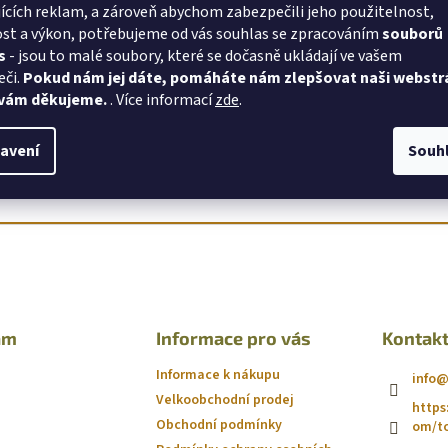
ících reklam, a zároveň abychom zabezpečili jeho použitelnost,
ky Trixie.
Kate
st a výkon, potřebujeme od vás souhlas se zpracováním
souborů
rech
60 × 120 cm
i
70 × 140 cm
. Povlak na přikrývku má rozměr
100 × 140
Záru
s
- jsou to malé soubory, které se dočasně ukládají ve vašem
rodyšné a šetrné k dětské pokožce.
Hmot
eči.
Pokud nám jej dáte, pomáháte nám zlepšovat naši webstr
ako povlečení – ideální i jako dárek.
EAN
:
 vám děkujeme.
. Více informací
zde
.
Kód 
avení
Souh
am
Informace pro vás
Kontak
Informace k nákupu
info
Velkoobchodní prodej
https
Obchodní podmínky
om/to