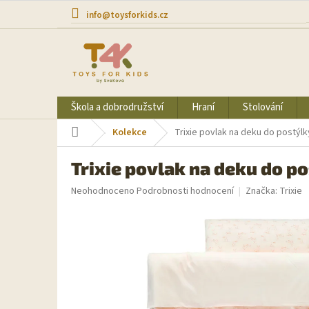
Přejít
info@toysforkids.cz
na
obsah
Škola a dobrodružství
Hraní
Stolování
Domů
Kolekce
Trixie povlak na deku do postýlky
Trixie povlak na deku do po
Průměrné
Neohodnoceno
Podrobnosti hodnocení
Značka:
Trixie
hodnocení
produktu
je
0,0
z
5
hvězdiček.