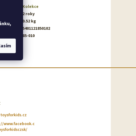
gorie
:
Kolekce
ka
:
2 roky
nost
:
0.52 kg
ánku,
5401121850102
produktu
:
85-010
lasím
t
@
toysforkids.cz
://www.facebook.c
ysforkidsczsk/