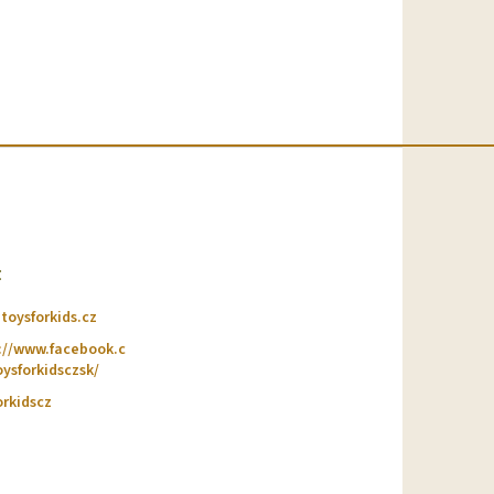
t
@
toysforkids.cz
://www.facebook.c
ysforkidsczsk/
orkidscz