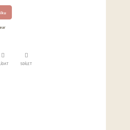
šíku
Bear
LÍDAT
SDÍLET