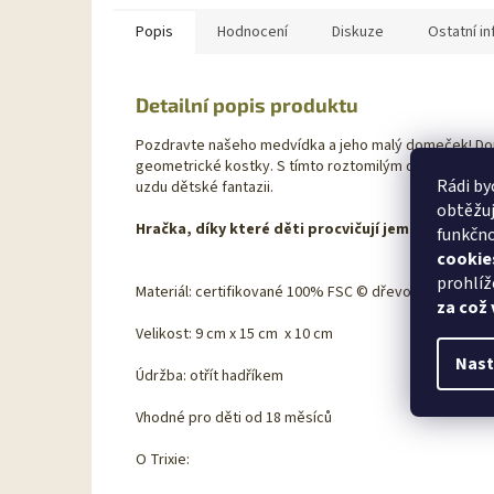
Popis
Hodnocení
Diskuze
Ostatní i
Detailní popis produktu
Pozdravte našeho medvídka a jeho malý domeček! Dome
geometrické kostky. S tímto roztomilým domečkem si v
Rádi by
uzdu dětské fantazii.
obtěžuj
Hračka, díky které děti procvičují jemnou motorik
funkčno
cookie
prohlíž
Materiál: certifikované 100% FSC © dřevo. Použité ba
za což
Velikost: 9 cm x 15 cm x 10 cm
Nast
Údržba: otřít hadříkem
Vhodné pro děti od 18 měsíců
O Trixie: