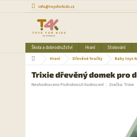
Přejít
info@toysforkids.cz
na
obsah
Škola a dobrodružství
Hraní
Stolování
Domů
Hraní
Dřevěné hračky
Baby toys 
Trixie dřevěný domek pro d
Průměrné
Neohodnoceno
Podrobnosti hodnocení
Značka:
Trixie
hodnocení
produktu
je
0,0
z
5
hvězdiček.