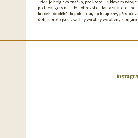
Trixie je belgická značka, pro kterou je hlavním zdro
po teenagery mají děti obrovskou fantazii, kterou pou
hraček, doplňků do pokojíčku, do koupelny, při stolov
dětí, a proto jsou všechny výrobky vyrobeny z organic
Z
á
p
a
t
Instagr
í