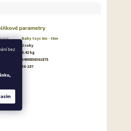
lňkové parametry
gorie
:
Baby toys 6m - 36m
ka
:
2 roky
vání bez
nost
:
0.42 kg
5400858361875
produktu
:
36-187
ánku,
lasím