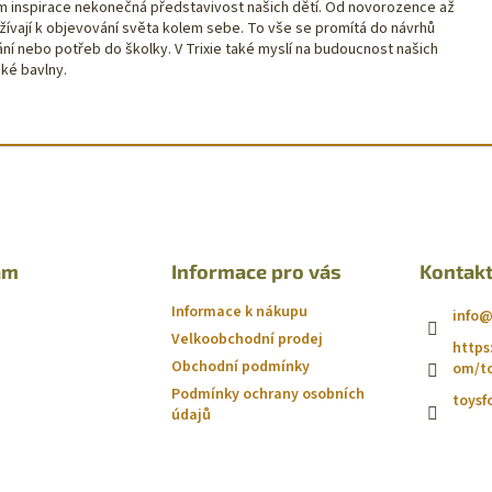
jem inspirace nekonečná představivost našich dětí. Od novorozence až
žívají k objevování světa kolem sebe. To vše se promítá do návrhů
ání nebo potřeb do školky. V Trixie také myslí na budoucnost našich
ké bavlny.
am
Informace pro vás
Kontak
Informace k nákupu
info
Velkoobchodní prodej
https
Obchodní podmínky
om/to
Podmínky ochrany osobních
toysf
údajů