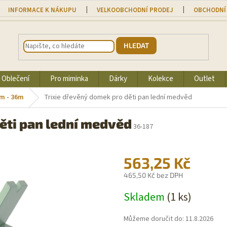
INFORMACE K NÁKUPU
VELKOOBCHODNÍ PRODEJ
OBCHODNÍ
HLEDAT
Oblečení
Pro miminka
Dárky
Kolekce
Outlet
6m - 36m
Trixie dřevěný domek pro děti pan lední medvěd
ěti pan lední medvěd
36-187
563,25 Kč
465,50 Kč bez DPH
Měrná
Skladem
(1 ks)
cena:
Můžeme doručit do:
11.8.2026