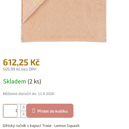
612,25 Kč
505,99 Kč bez DPH
Měrná
Skladem
(2 ks)
cena:
Můžeme doručit do:
11.8.2026
Přidat do košíku
Dětský ručník s kapucí Trixie - Lemon Squash