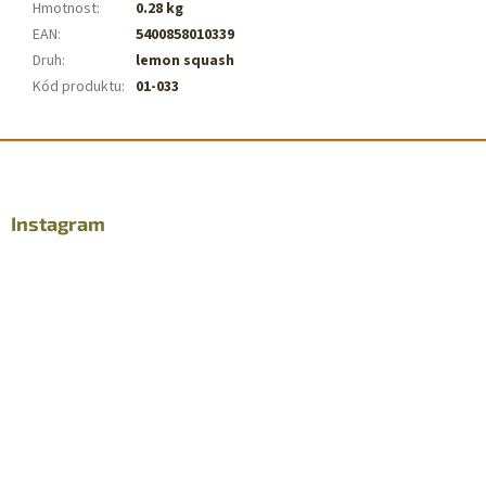
Hmotnost
:
0.28 kg
EAN
:
5400858010339
Druh
:
lemon squash
Kód produktu
:
01-033
Z
á
p
a
Instagram
t
í