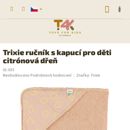
Přejít
na
NÁKUP
obsah
KOŠÍK
Trixie ručník s kapucí pro děti
citrónová dřeň
01-033
Průměrné
Neohodnoceno
Podrobnosti hodnocení
Značka:
Trixie
hodnocení
produktu
je
0,0
z
5
hvězdiček.