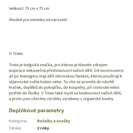
Velikost: 75 cm x 75 cm
Vhodné pro miminka od narození
O Trixie:
Trixie je belgická značka, pro kterou je hlavním zdrojem
inspirace nekonečná představivost našich dětí. Od novorozence
až po teenagery mají děti obrovskou fantazii, kterou používají k
objevování světa kolem sebe. To vše se promítá do návrhů
hraček, doplňků do pokojíčku, do koupelny, při stolování nebo
potřeb do školky. V Trixie také myslí na budoucnost našich dětí,
a proto jsou všechny výrobky vyrobeny z organické bavlny.
Doplňkové parametry
Kategorie
:
Ručníky a osušky
Záruka
:
2 roky