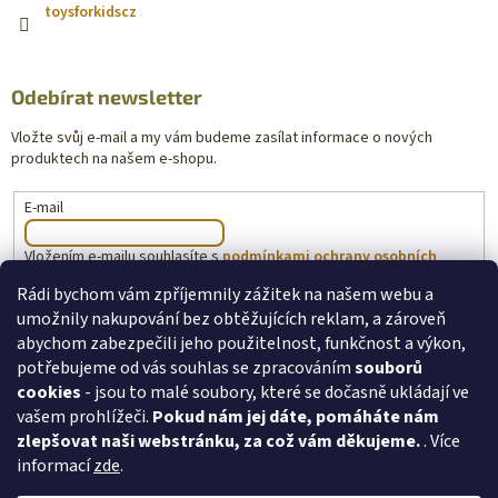
toysforkidscz
Odebírat newsletter
Vložte svůj e-mail a my vám budeme zasílat informace o nových
produktech na našem e-shopu.
E-mail
Vložením e-mailu souhlasíte s
podmínkami ochrany osobních
údajů
Rádi bychom vám zpříjemnily zážitek na našem webu a
umožnily nakupování bez obtěžujících reklam, a zároveň
PŘIHLÁSIT SE
abychom zabezpečili jeho použitelnost, funkčnost a výkon,
potřebujeme od vás souhlas se zpracováním
souborů
cookies
- jsou to malé soubory, které se dočasně ukládají ve
vašem prohlížeči.
Pokud nám jej dáte, pomáháte nám
toysforkids.cz
Ochrana osobních údajů
zlepšovat naši webstránku, za což vám děkujeme.
. Více
informací
zde
.