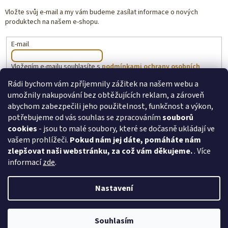
Vložte svůj e-mail a my vám budeme zasílat informace o nových
produktech na našem e-shopu.
E-mail
Vložením e-mailu souhlasíte s
podmínkami ochrany osobních
údajů
Rádi bychom vám zpříjemnily zážitek na našem webu a
umožnily nakupování bez obtěžujících reklam, a zároveň
PŘIHLÁSIT SE
abychom zabezpečili jeho použitelnost, funkčnost a výkon,
potřebujeme od vás souhlas se zpracováním
souborů
cookies
- jsou to malé soubory, které se dočasně ukládají ve
vašem prohlížeči.
Pokud nám jej dáte, pomáháte nám
toysforkids.cz
Ochrana osobních údajů
zlepšovat naši webstránku, za což vám děkujeme.
. Více
informací
zde
.
Nastavení
Copyright 2026
ToysForKids.cz
. Všechna práva vyhrazena.
Upravit
Souhlasím
nastavení cookies