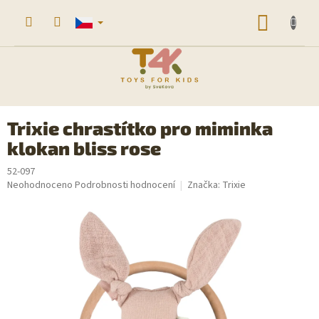
Přejít
na
NÁKUP
obsah
KOŠÍK
Trixie chrastítko pro miminka
klokan bliss rose
52-097
Průměrné
Neohodnoceno
Podrobnosti hodnocení
Značka:
Trixie
hodnocení
produktu
je
0,0
z
5
hvězdiček.