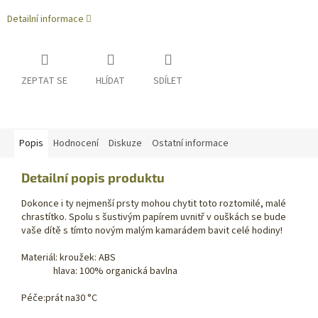
Detailní informace
ZEPTAT SE
HLÍDAT
SDÍLET
Popis
Hodnocení
Diskuze
Ostatní informace
Detailní popis produktu
Dokonce i ty nejmenší prsty mohou chytit toto roztomilé, malé
chrastítko. Spolu s šustivým papírem uvnitř v ouškách se bude
vaše dítě s tímto novým malým kamarádem bavit celé hodiny!
Materiál: kroužek: ABS
hlava: 100% organická bavlna
Péče:prát na30 °C