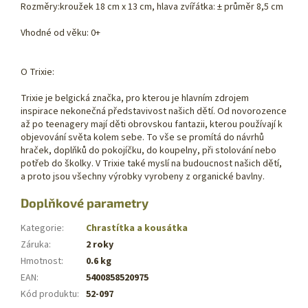
Rozměry:kroužek 18 cm x 13 cm, hlava zvířátka: ± průměr 8,5 cm
Vhodné od věku: 0+
O Trixie:
Trixie je belgická značka, pro kterou je hlavním zdrojem
inspirace nekonečná představivost našich dětí. Od novorozence
až po teenagery mají děti obrovskou fantazii, kterou používají k
objevování světa kolem sebe. To vše se promítá do návrhů
hraček, doplňků do pokojíčku, do koupelny, při stolování nebo
potřeb do školky. V Trixie také myslí na budoucnost našich dětí,
a proto jsou všechny výrobky vyrobeny z organické bavlny.
Doplňkové parametry
Kategorie
:
Chrastítka a kousátka
Záruka
:
2 roky
Hmotnost
:
0.6 kg
EAN
:
5400858520975
Kód produktu
:
52-097