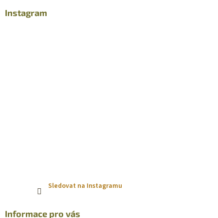
p
a
Instagram
t
í
Sledovat na Instagramu
Informace pro vás