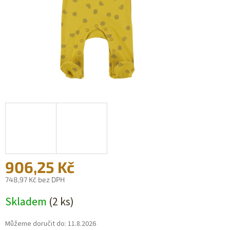
906,25 Kč
748,97 Kč bez DPH
Měrná
Skladem
(2 ks)
cena:
Můžeme doručit do:
11.8.2026