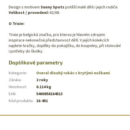
Design s motivem
Sunny Spots
potěší malé děti i jejich rodiče.
Velikost / provedení:
62/68.
O Trixie:
Trixie je belgická značka, pro kterou je hlavním zdrojem
inspirace nekonečná představivost dětí. V jejích kolekcích
najdete hračky, doplňky do pokojíčku, do koupelny, při stolování
i potřeby do školky.
Doplňkové parametry
Kategorie
:
Overal dlouhý rukáv s krytými nožkami
Záruka
:
2 roky
Hmotnost
:
0.114 kg
EAN
:
5400858164513
Kód produktu
:
16-451
Z
á