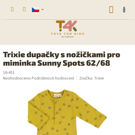
Přejít
na
NÁKUP
obsah
KOŠÍK
Trixie dupačky s nožičkami pro
miminka Sunny Spots 62/68
16-451
Průměrné
Neohodnoceno
Podrobnosti hodnocení
Značka:
Trixie
hodnocení
produktu
je
0,0
z
5
hvězdiček.