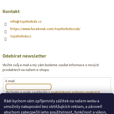
Kontakt
info
@
toysforkids.cz
https://www.facebook.com/toysforkidsczsk/
toysforkidscz
Odebírat newsletter
Vložte svůj e-mail a my vám budeme zasílat informace o nových
produktech na našem e-shopu.
E-mail
Vložením e-mailu souhlasíte s
podmínkami ochrany osobních
údajů
Rádi bychom vám zpříjemnily zážitek na našem webu a
umožnily nakupování bez obtěžujících reklam, a zároveň
PŘIHLÁSIT SE
abychom zabezpečili jeho použitelnost, funkčnost a výkon,