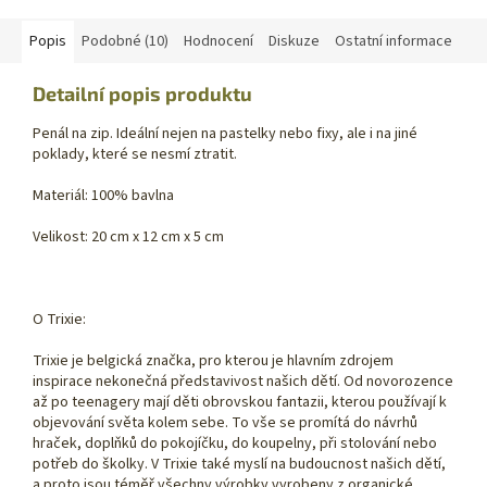
Popis
Podobné (10)
Hodnocení
Diskuze
Ostatní informace
Detailní popis produktu
Penál na zip. Ideální nejen na pastelky nebo fixy, ale i na jiné
poklady, které se nesmí ztratit.
Materiál: 100% bavlna
Velikost: 20 cm x 12 cm x 5 cm
O Trixie:
Trixie je belgická značka, pro kterou je hlavním zdrojem
inspirace nekonečná představivost našich dětí. Od novorozence
až po teenagery mají děti obrovskou fantazii, kterou používají k
objevování světa kolem sebe. To vše se promítá do návrhů
hraček, doplňků do pokojíčku, do koupelny, při stolování nebo
potřeb do školky. V Trixie také myslí na budoucnost našich dětí,
a proto jsou téměř všechny výrobky vyrobeny z organické