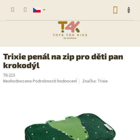
Přejít
na
NÁKUP
obsah
KOŠÍK
Trixie penál na zip pro děti pan
krokodýl
76-215
Průměrné
Neohodnoceno
Podrobnosti hodnocení
Značka:
Trixie
hodnocení
produktu
je
0,0
z
5
hvězdiček.