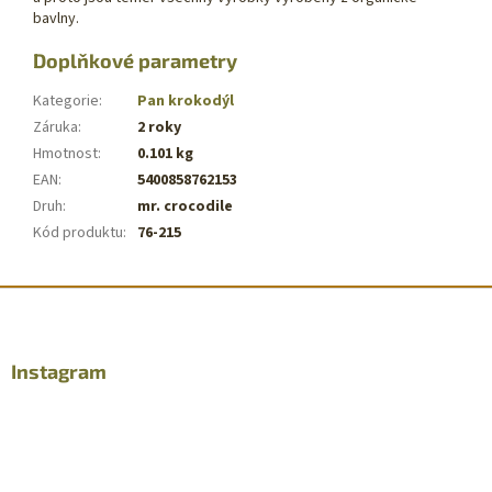
bavlny.
Doplňkové parametry
Kategorie
:
Pan krokodýl
Záruka
:
2 roky
Hmotnost
:
0.101 kg
EAN
:
5400858762153
Druh
:
mr. crocodile
Kód produktu
:
76-215
Z
á
p
a
Instagram
t
í