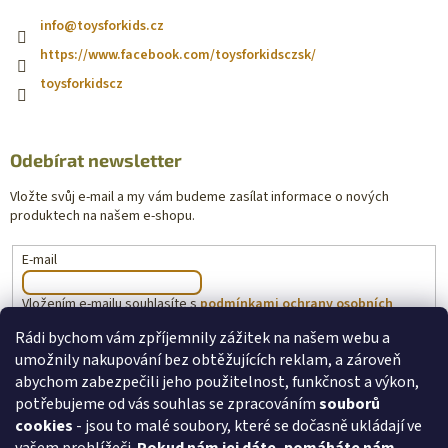
info
@
toysforkids.cz
https://www.facebook.com/toysforkidsczsk/
toysforkidscz
Odebírat newsletter
Vložte svůj e-mail a my vám budeme zasílat informace o nových
produktech na našem e-shopu.
E-mail
Vložením e-mailu souhlasíte s
podmínkami ochrany osobních
údajů
Rádi bychom vám zpříjemnily zážitek na našem webu a
umožnily nakupování bez obtěžujících reklam, a zároveň
PŘIHLÁSIT SE
abychom zabezpečili jeho použitelnost, funkčnost a výkon,
potřebujeme od vás souhlas se zpracováním
souborů
cookies
- jsou to malé soubory, které se dočasně ukládají ve
toysforkids.cz
Ochrana osobních údajů