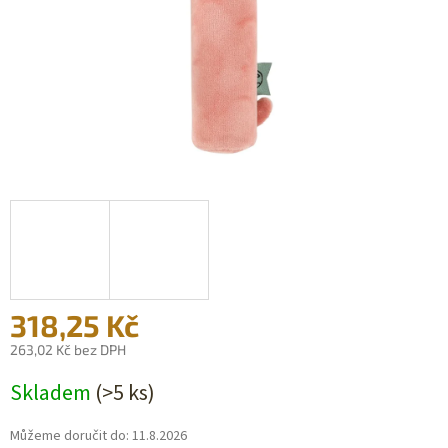
318,25 Kč
263,02 Kč bez DPH
Měrná
Skladem
(>5 ks)
cena:
Můžeme doručit do:
11.8.2026