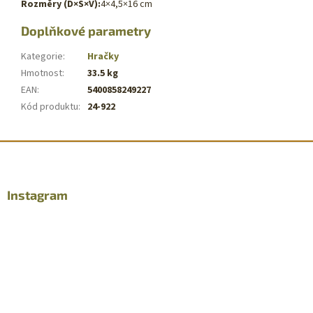
Rozměry (D×Š×V):
4×4,5×16 cm
Doplňkové parametry
Kategorie
:
Hračky
Hmotnost
:
33.5 kg
EAN
:
5400858249227
Kód produktu
:
24-922
Z
á
p
a
Instagram
t
í