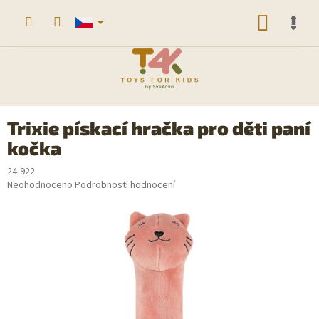
Přejít
na
NÁKUP
obsah
KOŠÍK
Trixie pískací hračka pro děti paní
kočka
24-922
Průměrné
Neohodnoceno
Podrobnosti hodnocení
hodnocení
produktu
je
0,0
z
5
hvězdiček.