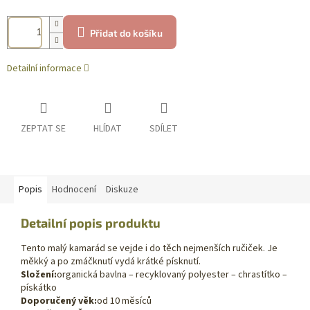
Přidat do košíku
Detailní informace
ZEPTAT SE
HLÍDAT
SDÍLET
Popis
Hodnocení
Diskuze
Detailní popis produktu
Tento malý kamarád se vejde i do těch nejmenších ručiček. Je
měkký a po zmáčknutí vydá krátké písknutí.
Složení:
organická bavlna – recyklovaný polyester – chrastítko –
pískátko
Doporučený věk:
od 10 měsíců