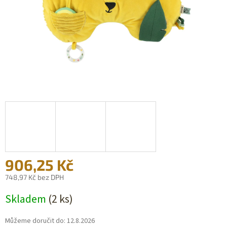
906,25 Kč
748,97 Kč bez DPH
Měrná
Skladem
(2 ks)
cena:
Můžeme doručit do:
12.8.2026