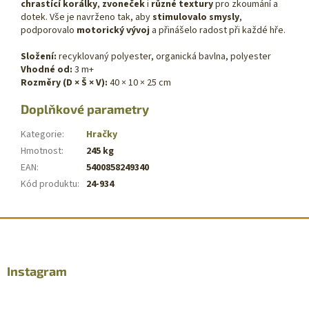
chrastící korálky
,
zvoneček
i
různé textury
pro zkoumání a
dotek. Vše je navrženo tak, aby
stimulovalo smysly
,
podporovalo
motorický vývoj
a přinášelo radost při každé hře.
Složení:
recyklovaný polyester, organická bavlna, polyester
Vhodné od:
3 m+
Rozměry (D × Š × V):
40 × 10 × 25 cm
Doplňkové parametry
Kategorie
:
Hračky
Hmotnost
:
245 kg
EAN
:
5400858249340
Kód produktu
:
24-934
Z
á
p
a
Instagram
t
í