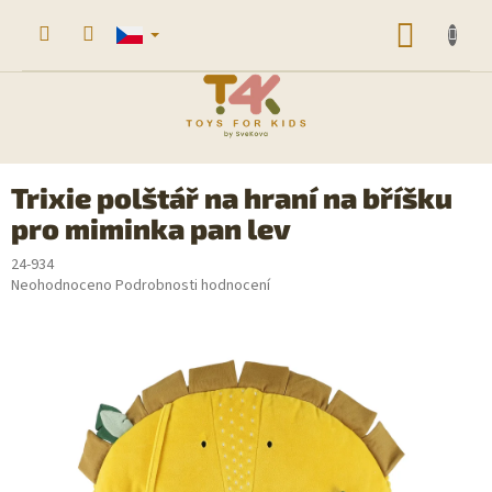
Přejít
na
NÁKUP
obsah
KOŠÍK
Trixie polštář na hraní na bříšku
pro miminka pan lev
24-934
Průměrné
Neohodnoceno
Podrobnosti hodnocení
hodnocení
produktu
je
0,0
z
5
hvězdiček.