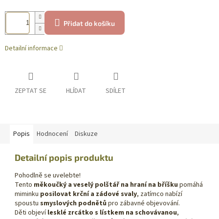
Přidat do košíku
Detailní informace
ZEPTAT SE
HLÍDAT
SDÍLET
Popis
Hodnocení
Diskuze
Detailní popis produktu
Pohodlně se uvelebte!
Tento
měkoučký a veselý polštář na hraní na bříšku
pomáhá
miminku
posilovat krční a zádové svaly
, zatímco nabízí
spoustu
smyslových podnětů
pro zábavné objevování.
Děti objeví
lesklé zrcátko s lístkem na schovávanou
,