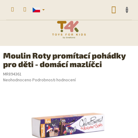
Přejít
na
NÁKUP
obsah
KOŠÍK
Moulin Roty promítací pohádky
pro děti - domácí mazlíčci
MR894361
Průměrné
Neohodnoceno
Podrobnosti hodnocení
hodnocení
produktu
je
0,0
z
5
hvězdiček.