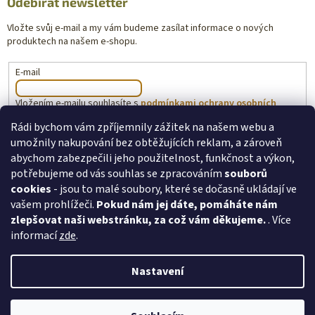
Odebírat newsletter
Vložte svůj e-mail a my vám budeme zasílat informace o nových
produktech na našem e-shopu.
E-mail
Vložením e-mailu souhlasíte s
podmínkami ochrany osobních
údajů
Rádi bychom vám zpříjemnily zážitek na našem webu a
umožnily nakupování bez obtěžujících reklam, a zároveň
PŘIHLÁSIT SE
abychom zabezpečili jeho použitelnost, funkčnost a výkon,
potřebujeme od vás souhlas se zpracováním
souborů
cookies
- jsou to malé soubory, které se dočasně ukládají ve
vašem prohlížeči.
Pokud nám jej dáte, pomáháte nám
toysforkids.cz
Ochrana osobních údajů
zlepšovat naši webstránku, za což vám děkujeme.
. Více
informací
zde
.
Nastavení
Copyright 2026
ToysForKids.cz
. Všechna práva vyhrazena.
Upravit