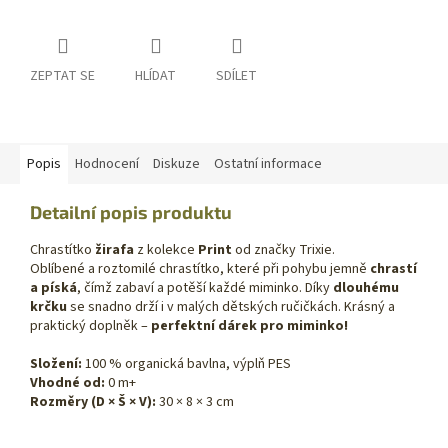
ZEPTAT SE
HLÍDAT
SDÍLET
Popis
Hodnocení
Diskuze
Ostatní informace
Detailní popis produktu
Chrastítko
žirafa
z kolekce
Print
od značky Trixie.
Oblíbené a roztomilé chrastítko, které při pohybu jemně
chrastí
a píská
, čímž zabaví a potěší každé miminko. Díky
dlouhému
krčku
se snadno drží i v malých dětských ručičkách. Krásný a
praktický doplněk –
perfektní dárek pro miminko!
Složení:
100 % organická bavlna, výplň PES
Vhodné od:
0 m+
Rozměry (D × Š × V):
30 × 8 × 3 cm