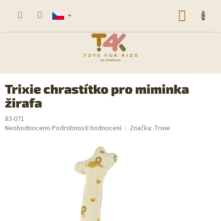
Přejít
na
NÁKUP
obsah
KOŠÍK
Trixie chrastítko pro miminka
žirafa
83-071
Průměrné
Neohodnoceno
Podrobnosti hodnocení
Značka:
Trixie
hodnocení
produktu
je
0,0
z
5
hvězdiček.