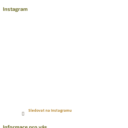
p
a
Instagram
t
í
Sledovat na Instagramu
Informace pro vás