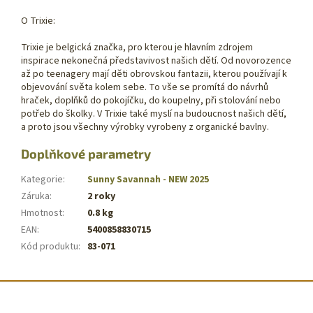
O Trixie:
Trixie je belgická značka, pro kterou je hlavním zdrojem
inspirace nekonečná představivost našich dětí. Od novorozence
až po teenagery mají děti obrovskou fantazii, kterou používají k
objevování světa kolem sebe. To vše se promítá do návrhů
hraček, doplňků do pokojíčku, do koupelny, při stolování nebo
potřeb do školky. V Trixie také myslí na budoucnost našich dětí,
a proto jsou všechny výrobky vyrobeny z organické bavlny.
Doplňkové parametry
Kategorie
:
Sunny Savannah - NEW 2025
Záruka
:
2 roky
Hmotnost
:
0.8 kg
EAN
:
5400858830715
Kód produktu
:
83-071
Z
á