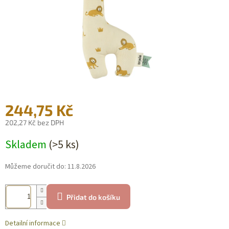
244,75 Kč
202,27 Kč bez DPH
Měrná
Skladem
(>5 ks)
cena:
Můžeme doručit do:
11.8.2026
Přidat do košíku
Detailní informace