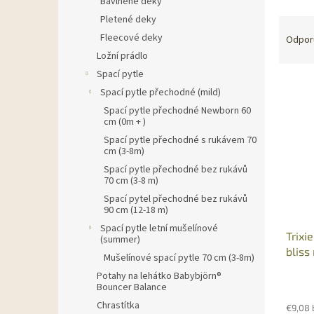
Bavlněné deky
Pletené deky
R
a
Fleecové deky
Odpor
d
Ložní prádlo
e
Spací pytle
V
n
Spací pytle přechodné (mild)
ý
i
Spací pytle přechodné Newborn 60
p
e
cm (0m + )
i
p
Spací pytle přechodné s rukávem 70
s
r
cm (3-8m)
p
o
Spací pytle přechodné bez rukávů
r
d
70 cm (3-8 m)
o
u
Spací pytel přechodné bez rukávů
d
k
90 cm (12-18 m)
u
t
Spací pytle letní mušelínové
Trixi
k
o
(summer)
bliss 
t
v
Mušelínové spací pytle 70 cm (3-8m)
o
Potahy na lehátko Babybjörn®
v
Bouncer Balance
Chrastítka
€9,08