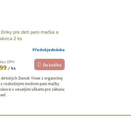
e žinky pre deti pani mačka a
pávica 2 ks
Předobjednávka
 bez DPH
Do košíka
,99
/ ks
 detských žienok Trixie z organickej
 s rozkošnými motívmi pani mačky
 pávice s veselými uškami pre zábavu
aní.
O
v
l
á
d