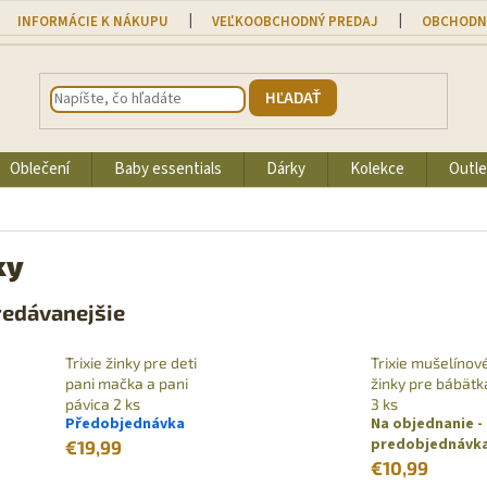
INFORMÁCIE K NÁKUPU
VEĽKOOBCHODNÝ PREDAJ
OBCHODN
HĽADAŤ
Oblečení
Baby essentials
Dárky
Kolekce
Outle
ky
redávanejšie
Trixie žinky pre deti
Trixie mušelínov
pani mačka a pani
žinky pre bábätk
pávica 2 ks
3 ks
Předobjednávka
Na objednanie -
predobjednávk
€19,99
€10,99