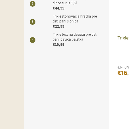
dinosaurus 7,5 l
€44,95
Trixie stohovacia hračka pre
deti pani slonica
€22,99
Trixie box na desiatu pre deti
Trixi
pani pávica baletka
€15,99
€14,04
€16