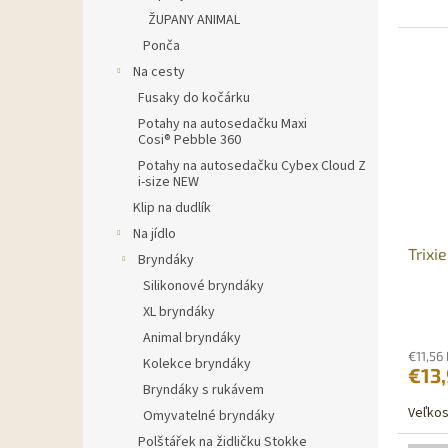
ŽUPANY ANIMAL
Ponča
Na cesty
Fusaky do kočárku
Potahy na autosedačku Maxi
Cosi® Pebble 360
Potahy na autosedačku Cybex Cloud Z
i-size NEW
Klip na dudlík
Na jídlo
Trixi
Bryndáky
Silikonové bryndáky
XL bryndáky
Animal bryndáky
€11,56
Kolekce bryndáky
€13
Bryndáky s rukávem
Veľkos
Omyvatelné bryndáky
Polštářek na židličku Stokke