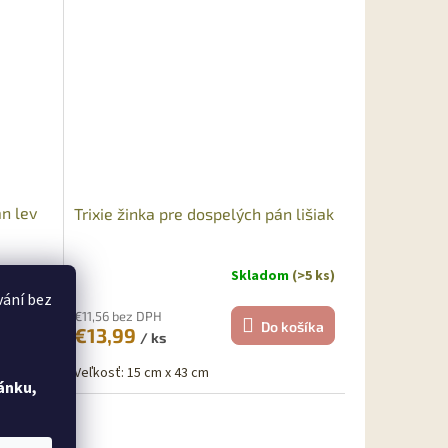
án lev
Trixie žinka pre dospelých pán lišiak
om
(>5 ks)
Skladom
(>5 ks)
vání bez
€11,56 bez DPH
košíka
Do košíka
€13,99
/ ks
Veľkosť: 15 cm x 43 cm
ánku,