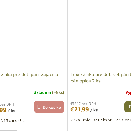
e žinka pre deti pani zajačica
Trixie žinka pre deti set pán 
pán opica 2 ks
Skladom
(>5 ks)
Vy
€18,17 bez DPH
 bez DPH
Do košíka
€21,99
,99
/ ks
/ ks
Žinka Trixie - set 2 ks Mr. Lion a M
ť: 15 cm x 43 cm