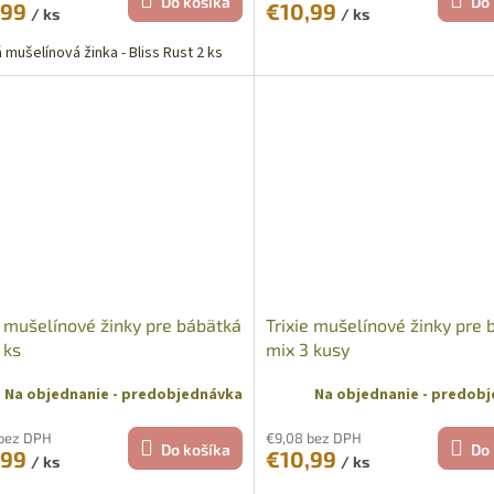
Do košíka
Do 
,99
€10,99
/ ks
/ ks
 mušelínová žinka - Bliss Rust 2 ks
e mušelínové žinky pre bábätká
Trixie mušelínové žinky pre
 ks
mix 3 kusy
Na objednanie - predobjednávka
Na objednanie - predob
 bez DPH
€9,08 bez DPH
Do košíka
Do 
,99
€10,99
/ ks
/ ks