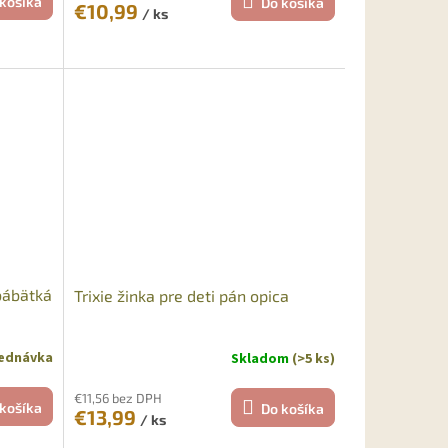
košíka
Do košíka
€10,99
/ ks
 bábätká
Trixie žinka pre deti pán opica
jednávka
Skladom
(>5 ks)
€11,56 bez DPH
košíka
Do košíka
€13,99
/ ks