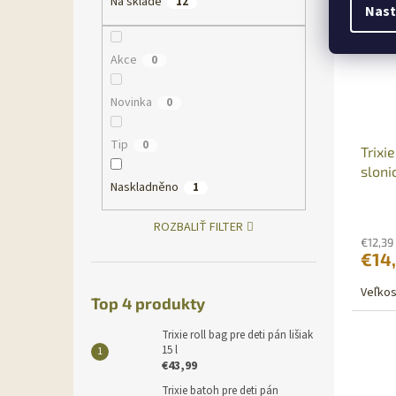
Na sklade
12
Nast
Akce
0
Novinka
0
Tip
0
Trixi
sloni
Naskladněno
1
ROZBALIŤ FILTER
€12,39
€14
Veľkos
Top 4 produkty
Trixie roll bag pre deti pán lišiak
15 l
€43,99
Trixie batoh pre deti pán