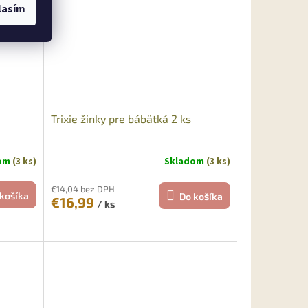
lasím
Trixie žinky pre bábätká 2 ks
dom
(3 ks)
Skladom
(3 ks)
€14,04 bez DPH
košíka
Do košíka
€16,99
/ ks