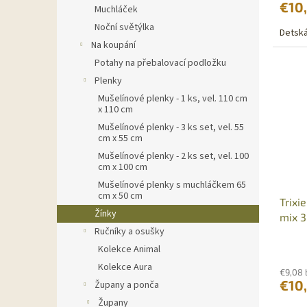
€10
Muchláček
Noční světýlka
Detská
Na koupání
Potahy na přebalovací podložku
Plenky
Mušelínové plenky - 1 ks, vel. 110 cm
x 110 cm
Mušelínové plenky - 3 ks set, vel. 55
cm x 55 cm
Mušelínové plenky - 2 ks set, vel. 100
cm x 100 cm
Mušelínové plenky s muchláčkem 65
cm x 50 cm
Trixi
Žínky
mix 3
Ručníky a osušky
Kolekce Animal
Kolekce Aura
€9,08
€10
Župany a ponča
Župany