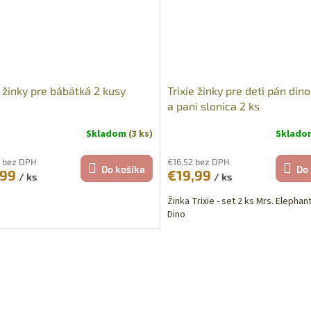
e žinky pre bábätká 2 kusy
Trixie žinky pre deti pán din
a pani slonica 2 ks
Skladom
(3 ks)
Sklad
 bez DPH
€16,52 bez DPH
Do košíka
Do 
,99
€19,99
/ ks
/ ks
Žinka Trixie - set 2 ks Mrs. Elephant
Dino