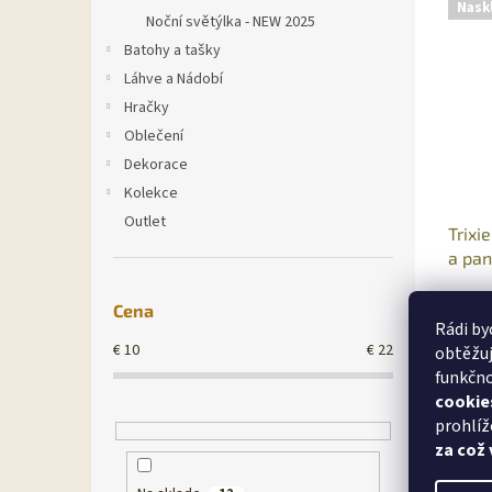
Nask
Noční světýlka - NEW 2025
Batohy a tašky
Láhve a Nádobí
Hračky
Oblečení
Dekorace
Kolekce
Outlet
Trixi
a pan
Cena
Rádi by
€16,49
€
10
€
22
obtěžuj
€19
funkčno
cookie
prohlíž
za což