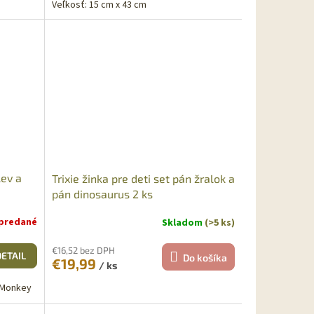
Veľkosť: 15 cm x 43 cm
lev a
Trixie žinka pre deti set pán žralok a
pán dinosaurus 2 ks
predané
Skladom
(>5 ks)
€16,52 bez DPH
DETAIL
Do košíka
€19,99
/ ks
r. Monkey