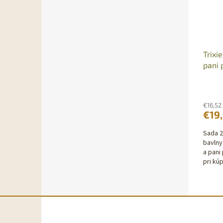
Trixi
pani 
€16,52
€19
Sada 2
bavlny
a pani
pri kúp
Z
á