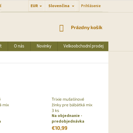
EUR
Slovenčina
Prihlásenie
É PODMIENKY
PODMIENKY OCHRANY OSOBNÝCH ÚDAJOV
NÁKUPNÝ
Prázdny košík
KOŠÍK
t
O nás
Novinky
Velkoobchodní prodej
Kontakty
é
Trixie mušelínové
á mix
žinky pre bábätká mix
3 ks
Na objednanie -
a
predobjednávka
€10,99