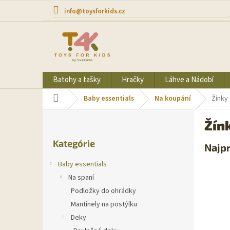
Prejsť
info@toysforkids.cz
na
obsah
Batohy a tašky
Hračky
Láhve a Nádobí
Domov
Baby essentials
Na koupání
Žínky
B
Žín
o
Preskočiť
č
Kategórie
kategórie
Najp
n
ý
Baby essentials
p
Na spaní
a
Podložky do ohrádky
n
e
Mantinely na postýlku
l
Deky