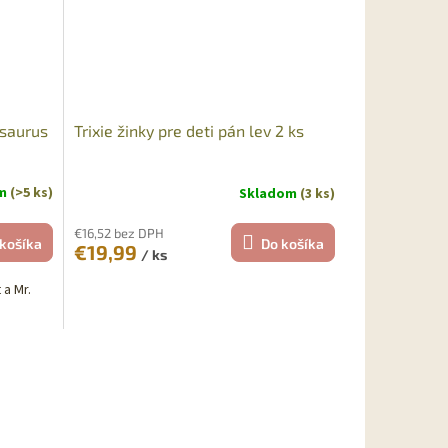
osaurus
Trixie žinky pre deti pán lev 2 ks
om
(>5 ks)
Skladom
(3 ks)
€16,52 bez DPH
košíka
Do košíka
€19,99
/ ks
 a Mr.