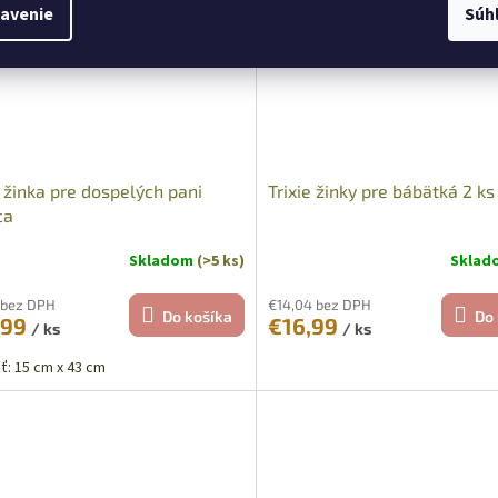
avenie
Súh
e žinka pre dospelých pani
Trixie žinky pre bábätká 2 ks
ca
Skladom
(>5 ks)
Skla
 bez DPH
€14,04 bez DPH
Do košíka
Do 
,99
€16,99
/ ks
/ ks
ť: 15 cm x 43 cm