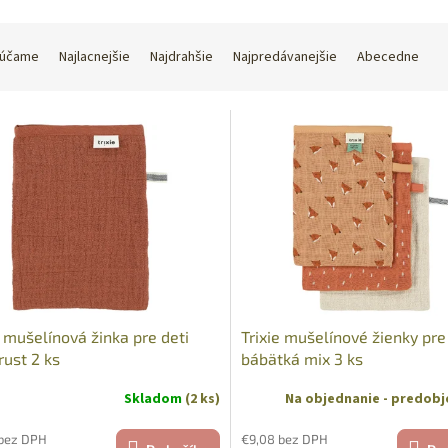
účame
Najlacnejšie
Najdrahšie
Najpredávanejšie
Abecedne
e mušelínová žinka pre deti
Trixie mušelínové žienky pre
rust 2 ks
bábätká mix 3 ks
Skladom
(2 ks)
Na objednanie - predob
 bez DPH
€9,08 bez DPH