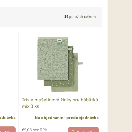
19
položiek celkom
Trixie mušelínové žinky pre bábätká
mix 3 ks
jednávka
Na objednanie - predobjednávka
€9,08 bez DPH