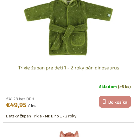
p
o
r
v
o
d
u
k
t
o
v
Trixie župan pre deti 1 - 2 roky pán dinosaurus
Skladom
(>5 ks)
€41,28 bez DPH
Do košíka
€49,95
/ ks
Detský župan Trixie - Mr. Dino 1 - 2 roky