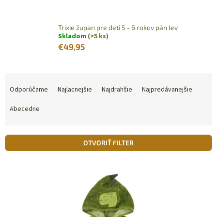
Trixie župan pre deti 5 - 6 rokov pán lev
Skladom
(>5 ks)
€49,95
R
a
Odporúčame
Najlacnejšie
Najdrahšie
Najpredávanejšie
d
e
Abecedne
n
i
e
OTVORIŤ FILTER
p
r
V
o
ý
d
p
u
i
k
s
t