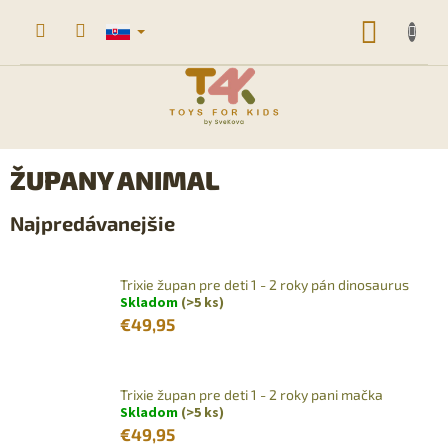
Prejsť
na
NÁKU
obsah
KOŠÍK
ŽUPANY ANIMAL
Najpredávanejšie
Trixie župan pre deti 1 - 2 roky pán dinosaurus
Skladom
(>5 ks)
€49,95
Trixie župan pre deti 1 - 2 roky pani mačka
Skladom
(>5 ks)
€49,95