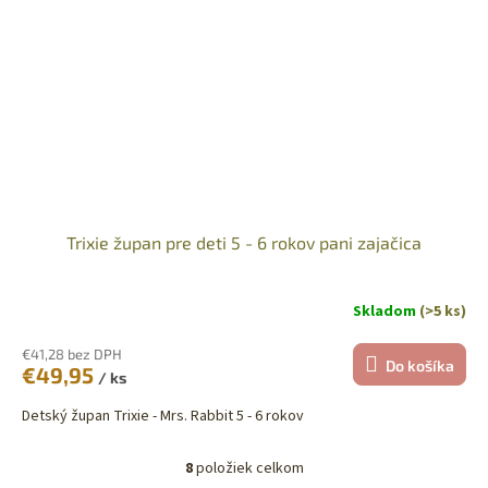
Trixie župan pre deti 5 - 6 rokov pani zajačica
Skladom
(>5 ks)
€41,28 bez DPH
Do košíka
€49,95
/ ks
Detský župan Trixie - Mrs. Rabbit 5 - 6 rokov
8
položiek celkom
O