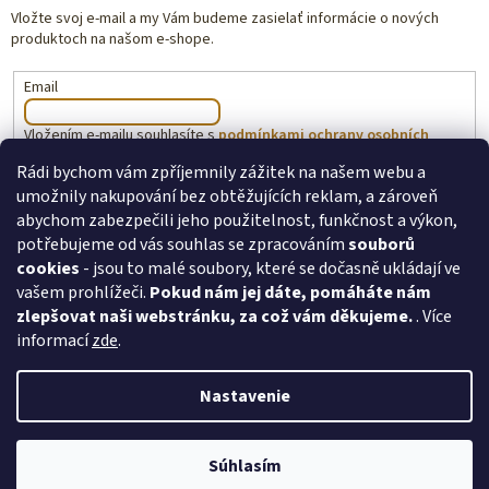
Vložte svoj e-mail a my Vám budeme zasielať informácie o nových
produktoch na našom e-shope.
Email
Vložením e-mailu souhlasíte s
podmínkami ochrany osobních
údajů
Rádi bychom vám zpříjemnily zážitek na našem webu a
umožnily nakupování bez obtěžujících reklam, a zároveň
PRIHLÁSIŤ SA
abychom zabezpečili jeho použitelnost, funkčnost a výkon,
potřebujeme od vás souhlas se zpracováním
souborů
cookies
- jsou to malé soubory, které se dočasně ukládají ve
vašem prohlížeči.
Pokud nám jej dáte, pomáháte nám
toysforkids.cz
Ochrana osobních údajů
zlepšovat naši webstránku, za což vám děkujeme.
. Více
informací
zde
.
Nastavenie
Copyright 2026
ToysForKids.cz
. Všetky práva vyhradené.
Upraviť
Súhlasím
nastavenie cookies