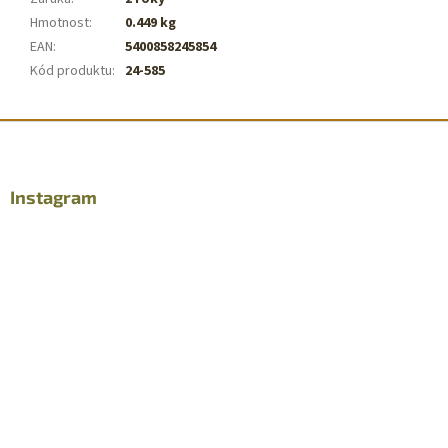
Hmotnost
:
0.449 kg
EAN
:
5400858245854
Kód produktu
:
24-585
Z
á
p
a
Instagram
t
í