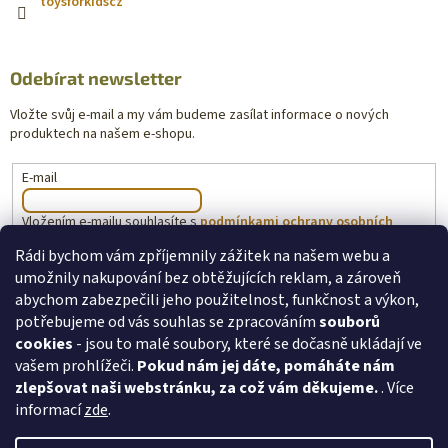
toysforkidscz
Odebírat newsletter
Vložte svůj e-mail a my vám budeme zasílat informace o nových
produktech na našem e-shopu.
E-mail
Vložením e-mailu souhlasíte s
podmínkami ochrany osobních
údajů
Rádi bychom vám zpříjemnily zážitek na našem webu a
umožnily nakupování bez obtěžujících reklam, a zároveň
PŘIHLÁSIT SE
abychom zabezpečili jeho použitelnost, funkčnost a výkon,
potřebujeme od vás souhlas se zpracováním
souborů
cookies
- jsou to malé soubory, které se dočasně ukládají ve
vašem prohlížeči.
Pokud nám jej dáte, pomáháte nám
toysforkids.cz
Ochrana osobních údajů
zlepšovat naši webstránku, za což vám děkujeme.
. Více
informací
zde
.