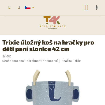
Přejít
na
NÁKUP
obsah
KOŠÍK
Trixie úložný koš na hračky pro
děti paní slonice 42 cm
24-585
Průměrné
Neohodnoceno
Podrobnosti hodnocení
Značka:
Trixie
hodnocení
produktu
je
0,0
z
5
hvězdiček.