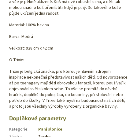
a vše je pěkně uklizené. Koš má dvě robustní ucha, a děti tak
mohou snadno koš přemístit i když je plný. Do takového koše
půjde uklízení jedna radost.
Materiál: 100% bavlna
Barva: Modrá
Velikost: ø28 cm x 42 cm
O Trixie:
Trixie je belgická značka, pro kterou je hlavním zdrojem
inspirace nekonečná představivost našich dětí. Od novorozence
až po teenagery mají děti obrovskou fantazii, kterou používají k
objevování světa kolem sebe. To vše se promítá do návrhů
hraček, doplňků do pokojíčku, do koupelny, při stolování nebo
potřeb do školky. V Trixie také myslí na budoucnost našich dětí,
a proto jsou všechny výrobky vyrobeny z organické bavlny.
Doplňkové parametry
Kategorie
:
Paní slonice
Záruka
:
2 roky