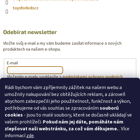
toysforkidscz
Odebírat newsletter
Vložte svůj e-mail a my vám budeme zasílat informace o nových
produktech na našem e-shopu.
E-mail
Vložením e-mailu souhlasíte s
podmínkami ochrany osobních
údajů
Rádi bychom vám zpříjemnily zážitek na našem webu a
umožnily nakupování bez obtěžujících reklam, a zároveň
PŘIHLÁSIT SE
abychom zabezpečili jeho použitelnost, funkčnost a výkon,
potřebujeme od vás souhlas se zpracováním
souborů
cookies
- jsou to malé soubory, které se dočasně ukládají ve
vašem prohlížeči.
Pokud nám jej dáte, pomáháte nám
toysforkids.cz
Ochrana osobních údajů
zlepšovat naši webstránku, za což vám děkujeme.
. Více
informací
zde
.