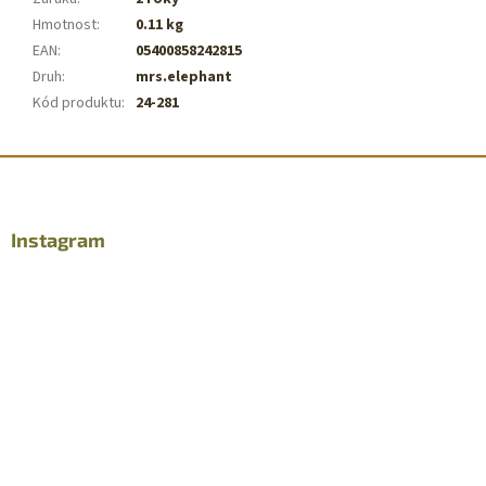
Hmotnost
:
0.11 kg
EAN
:
05400858242815
Druh
:
mrs.elephant
Kód produktu
:
24-281
Z
á
p
a
Instagram
t
í