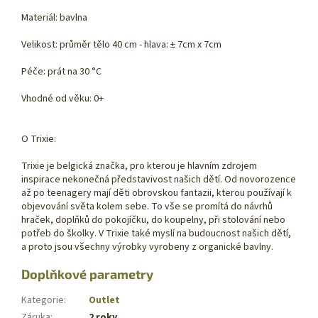
Materiál: bavlna
Velikost: průměr tělo 40 cm - hlava: ± 7cm x 7cm
Péče: prát na 30 °C
Vhodné od věku: 0+
O Trixie:
Trixie je belgická značka, pro kterou je hlavním zdrojem
inspirace nekonečná představivost našich dětí. Od novorozence
až po teenagery mají děti obrovskou fantazii, kterou používají k
objevování světa kolem sebe. To vše se promítá do návrhů
hraček, doplňků do pokojíčku, do koupelny, při stolování nebo
potřeb do školky. V Trixie také myslí na budoucnost našich dětí,
a proto jsou všechny výrobky vyrobeny z organické bavlny.
Doplňkové parametry
Kategorie
:
Outlet
Záruka
:
2 roky