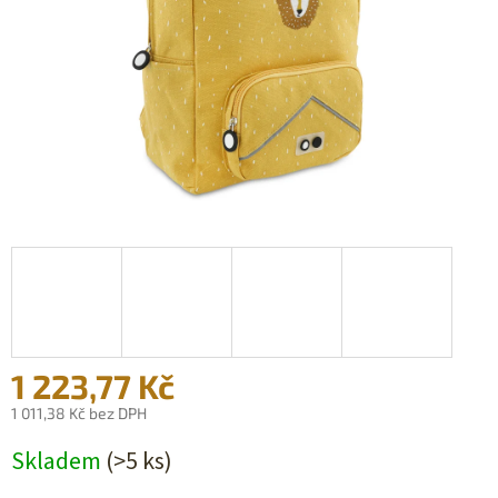
1 223,77 Kč
1 011,38 Kč bez DPH
Měrná
Skladem
(>5 ks)
cena: