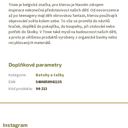
Trixie je belgická značka, pro kterou je hlavním zdrojem
inspirace nekonečná představivost našich dětí. Od novorozence
až po teenagery mají děti obrovskou fantazii, kterou používají k
objevování světa kolem sebe. To vše se promítá do návrhů
hraček, doplňků do pokojíčku, do koupelny, při stolování nebo
potřeb do školky. V Trixie také myslí na budoucnost našich dětí,
a proto je většinou produktů vyrobeny z organické bavlny nebo
recyklovaných materiálů.
Doplňkové parametry
Kategorie
:
Batohy a tašky
EAN
:
5400858942135
Kód produktu
:
94-213
Z
á
p
a
Instagram