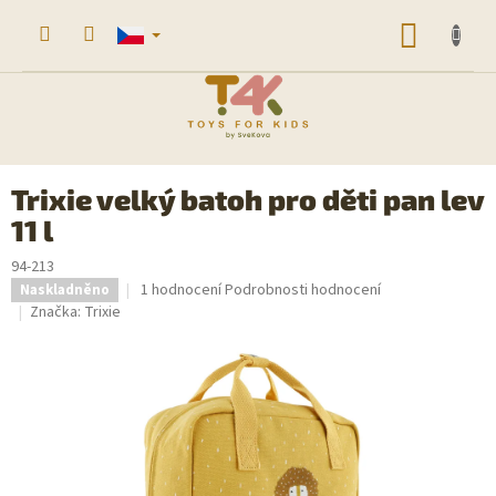
Přejít
na
NÁKUP
obsah
KOŠÍK
Trixie velký batoh pro děti pan lev
11 l
94-213
Průměrné
1 hodnocení
Podrobnosti hodnocení
Naskladněno
hodnocení
Značka:
Trixie
produktu
je
5,0
z
5
hvězdiček.