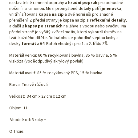
nastavitelné ramenní popruhy a
hrudní popruh
pro pohodlné
nošení na ramenou. Mezi promyšlené detaily patří
jmenovka
,
vnitřní síťovaná
kapsa na zip
a dvě horní uši pro snadné
přenášení. Z přední strany je kapsa na zip s
reflexními detaily
,
a další
2 kapsy po stranách
na láhve s vodou nebo svačinu. Na
přední straně je vyšitý zvířecí motiv, který vykouzlí úsměv na
tváři každého dítěte. Do batohu se pohodlně vejdou knihy a
desky
formátu A4
. Batoh vhodný i pro 1. a 2. třídu ZŠ.
Materiál venku: 60 % recyklovaná bavlna, 35 % bavlna, 5 %
viskóza (voděodpudivý akrylový povlak)
Materiál uvnitř: 85 % recyklovaný PES, 15 % bavlna
Barva: Tmavě růžová
Velikost: 34 cm x 27 cm x 12 cm
Objem: 11 l
Vhodné od: 3 roky +
O Trixie: