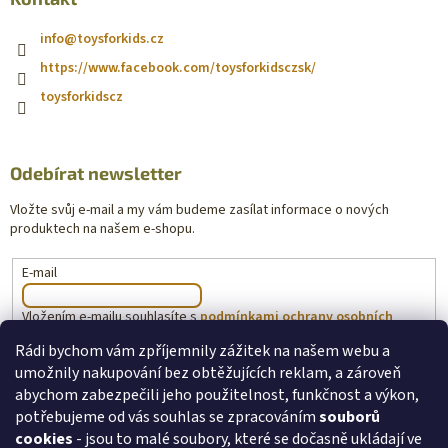
info
@
toysforkids.cz
https://www.facebook.com/toysforkidsczsk/
toysforkidscz
Odebírat newsletter
Vložte svůj e-mail a my vám budeme zasílat informace o nových
produktech na našem e-shopu.
E-mail
Vložením e-mailu souhlasíte s
podmínkami ochrany osobních
údajů
Rádi bychom vám zpříjemnily zážitek na našem webu a
umožnily nakupování bez obtěžujících reklam, a zároveň
PŘIHLÁSIT SE
abychom zabezpečili jeho použitelnost, funkčnost a výkon,
potřebujeme od vás souhlas se zpracováním
souborů
cookies
- jsou to malé soubory, které se dočasně ukládají ve