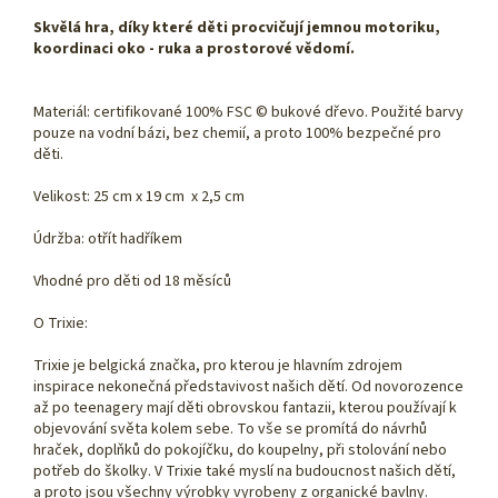
Skvělá hra, díky které děti procvičují jemnou motoriku,
koordinaci oko - ruka a prostorové vědomí.
Materiál: certifikované 100% FSC © bukové dřevo. Použité barvy
pouze na vodní bázi, bez chemií, a proto 100% bezpečné pro
děti.
Velikost: 25 cm x 19 cm x 2,5 cm
Údržba: otřít hadříkem
Vhodné pro děti od 18 měsíců
O Trixie:
Trixie je belgická značka, pro kterou je hlavním zdrojem
inspirace nekonečná představivost našich dětí. Od novorozence
až po teenagery mají děti obrovskou fantazii, kterou používají k
objevování světa kolem sebe. To vše se promítá do návrhů
hraček, doplňků do pokojíčku, do koupelny, při stolování nebo
potřeb do školky. V Trixie také myslí na budoucnost našich dětí,
a proto jsou všechny výrobky vyrobeny z organické bavlny.