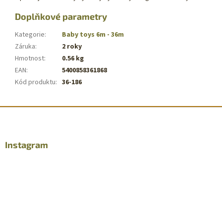
Doplňkové parametry
Kategorie
:
Baby toys 6m - 36m
Záruka
:
2 roky
Hmotnost
:
0.56 kg
EAN
:
5400858361868
Kód produktu
:
36-186
Z
á
p
a
Instagram
t
í