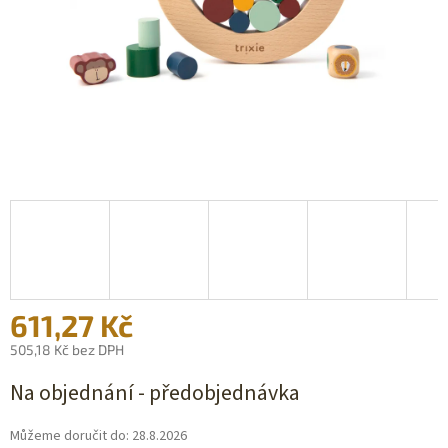
611,27 Kč
505,18 Kč bez DPH
Měrná
Na objednání - předobjednávka
cena:
Můžeme doručit do:
28.8.2026