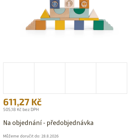
611,27 Kč
505,18 Kč bez DPH
Měrná
Na objednání - předobjednávka
cena:
Můžeme doručit do:
28.8.2026