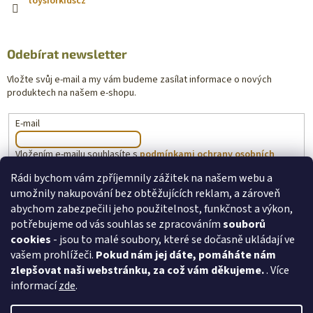
toysforkidscz
Odebírat newsletter
Vložte svůj e-mail a my vám budeme zasílat informace o nových
produktech na našem e-shopu.
E-mail
Vložením e-mailu souhlasíte s
podmínkami ochrany osobních
údajů
Rádi bychom vám zpříjemnily zážitek na našem webu a
umožnily nakupování bez obtěžujících reklam, a zároveň
PŘIHLÁSIT SE
abychom zabezpečili jeho použitelnost, funkčnost a výkon,
potřebujeme od vás souhlas se zpracováním
souborů
cookies
- jsou to malé soubory, které se dočasně ukládají ve
vašem prohlížeči.
Pokud nám jej dáte, pomáháte nám
toysforkids.cz
Ochrana osobních údajů
zlepšovat naši webstránku, za což vám děkujeme.
. Více
informací
zde
.