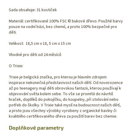
Sada obsahuje: 31 kostiček
Materiál: certifikované 100% FSC © bukové dřevo. Použité barvy
pouze na vodní bázi, bez chemií, a proto 100% bezpečné pro
děti.
Velikost: 18,5 cm x 18, 5 cm x 15 cm
Vhodné pro děti od 24 měsíců
O Trixie:
Trixie je belgická značka, pro kterou je hlavním zdrojem
inspirace nekonečná představivost našich dětí. Od novorozence
až po teenagery mají děti obrovskou fantazii, kterou používají k
objevování světa kolem sebe. To vše se promítá do návrhů
hraček, doplňků do pokojíčku, do koupelny, při stolování nebo
potřeb do školky. V Trixie také myslí na budoucnost našich dětí,
a proto jsou všechny výrobky vyrobeny z organické bavlny či
kvalitního certifikovaného dřeva za použití barev bez chemie.
Doplňkové parametry