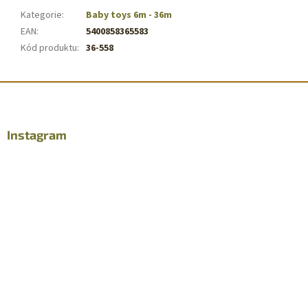
Kategorie
:
Baby toys 6m - 36m
EAN
:
5400858365583
Kód produktu
:
36-558
Z
á
p
a
Instagram
t
í