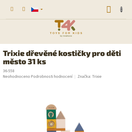
Přejít
na
NÁKUP
obsah
KOŠÍK
Trixie dřevěné kostičky pro děti
město 31 ks
36-558
Průměrné
Neohodnoceno
Podrobnosti hodnocení
Značka:
Trixie
hodnocení
produktu
je
0,0
z
5
hvězdiček.