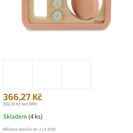
366,27 Kč
302,70 Kč bez DPH
Měrná
Skladem
(4 ks)
cena:
Můžeme doručit do:
11.8.2026