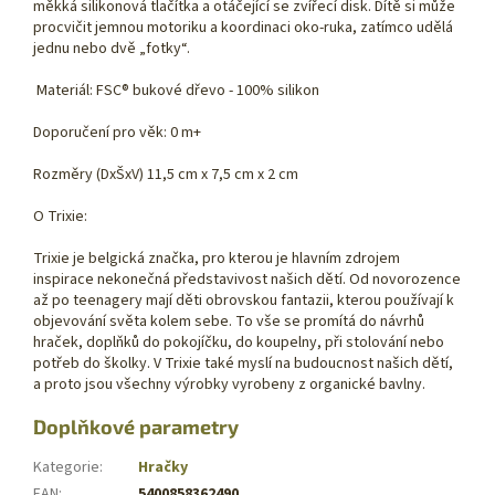
měkká silikonová tlačítka a otáčející se zvířecí disk. Dítě si může
procvičit jemnou motoriku a koordinaci oko-ruka, zatímco udělá
jednu nebo dvě „fotky“.
Materiál: FSC® bukové dřevo - 100% silikon
Doporučení pro věk: 0 m+
Rozměry (DxŠxV) 11,5 cm x 7,5 cm x 2 cm
O Trixie:
Trixie je belgická značka, pro kterou je hlavním zdrojem
inspirace nekonečná představivost našich dětí. Od novorozence
až po teenagery mají děti obrovskou fantazii, kterou používají k
objevování světa kolem sebe. To vše se promítá do návrhů
hraček, doplňků do pokojíčku, do koupelny, při stolování nebo
potřeb do školky. V Trixie také myslí na budoucnost našich dětí,
a proto jsou všechny výrobky vyrobeny z organické bavlny.
Doplňkové parametry
Kategorie
:
Hračky
EAN
:
5400858362490