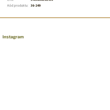
Kód produktu
:
36-249
Z
á
p
a
Instagram
t
í