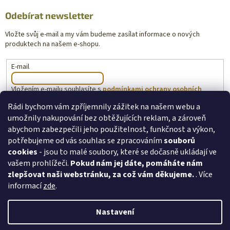
Odebírat newsletter
Vložte svůj e-mail a my vám budeme zasílat informace o nových
produktech na našem e-shopu.
E-mail
Vložením e-mailu souhlasíte s
podmínkami ochrany osobních
údajů
Rádi bychom vám zpříjemnily zážitek na našem webu a
umožnily nakupování bez obtěžujících reklam, a zároveň
PŘIHLÁSIT SE
abychom zabezpečili jeho použitelnost, funkčnost a výkon,
potřebujeme od vás souhlas se zpracováním
souborů
cookies
- jsou to malé soubory, které se dočasně ukládají ve
vašem prohlížeči.
Pokud nám jej dáte, pomáháte nám
toysforkids.cz
Ochrana osobních údajů
zlepšovat naši webstránku, za což vám děkujeme.
. Více
informací
zde
.
Nastavení