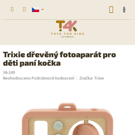
Přejít
na
NÁKUP
obsah
KOŠÍK
Trixie dřevěný fotoaparát pro
děti paní kočka
36-249
Průměrné
Neohodnoceno
Podrobnosti hodnocení
Značka:
Trixie
hodnocení
produktu
je
0,0
z
5
hvězdiček.