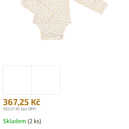
367,25 Kč
303,51 Kč bez DPH
Měrná
Skladem
(2 ks)
cena: