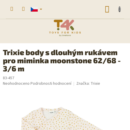
Přejít
na
NÁKUP
obsah
KOŠÍK
Trixie body s dlouhým rukávem
pro miminka moonstone 62/68 -
3/6 m
83-457
Průměrné
Neohodnoceno
Podrobnosti hodnocení
Značka:
Trixie
hodnocení
produktu
je
0,0
z
5
hvězdiček.