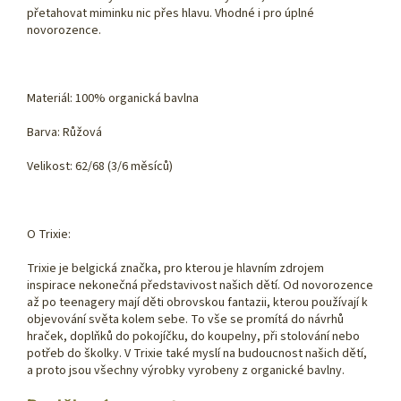
přetahovat miminku nic přes hlavu. Vhodné i pro úplné
novorozence.
Materiál: 100% organická bavlna
Barva: Růžová
Velikost: 62/68 (3/6 měsíců)
O Trixie:
Trixie je belgická značka, pro kterou je hlavním zdrojem
inspirace nekonečná představivost našich dětí. Od novorozence
až po teenagery mají děti obrovskou fantazii, kterou používají k
objevování světa kolem sebe. To vše se promítá do návrhů
hraček, doplňků do pokojíčku, do koupelny, při stolování nebo
potřeb do školky. V Trixie také myslí na budoucnost našich dětí,
a proto jsou všechny výrobky vyrobeny z organické bavlny.