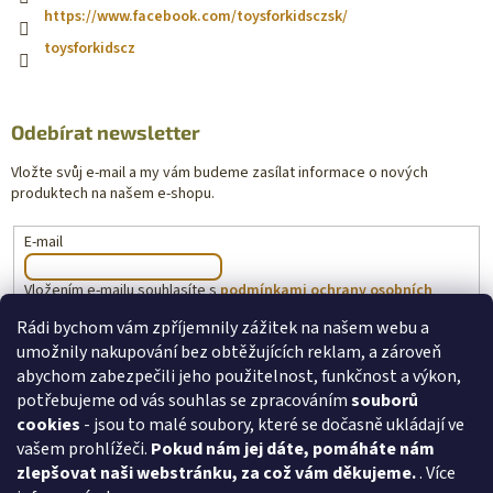
https://www.facebook.com/toysforkidsczsk/
toysforkidscz
Odebírat newsletter
Vložte svůj e-mail a my vám budeme zasílat informace o nových
produktech na našem e-shopu.
E-mail
Vložením e-mailu souhlasíte s
podmínkami ochrany osobních
údajů
Rádi bychom vám zpříjemnily zážitek na našem webu a
umožnily nakupování bez obtěžujících reklam, a zároveň
PŘIHLÁSIT SE
abychom zabezpečili jeho použitelnost, funkčnost a výkon,
potřebujeme od vás souhlas se zpracováním
souborů
cookies
- jsou to malé soubory, které se dočasně ukládají ve
vašem prohlížeči.
Pokud nám jej dáte, pomáháte nám
toysforkids.cz
Ochrana osobních údajů
zlepšovat naši webstránku, za což vám děkujeme.
. Více