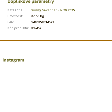
Doplňkové parametry
Kategorie
:
Sunny Savannah - NEW 2025
Hmotnost
:
0.155 kg
EAN
:
5400858834577
Kód produktu
:
83-457
Z
á
p
a
Instagram
t
í