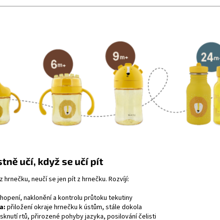
ně učí, když se učí pít
 hrnečku, neučí se jen pít z hrnečku. Rozvíjí:
hopení, naklonění a kontrolu průtoku tekutiny
a:
přiložení okraje hrnečku k ústům, stále dokola
isknutí rtů, přirozené pohyby jazyka, posilování čelisti