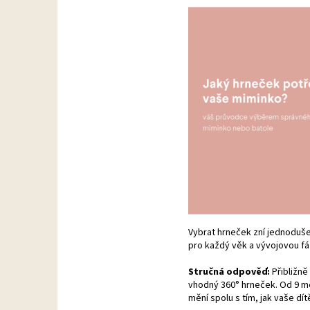
Vybrat hrneček zní jednoduše
pro každý věk a vývojovou fáz
Stručná odpověď:
Přibližně
vhodný 360° hrneček. Od 9 měs
mění spolu s tím, jak vaše dít