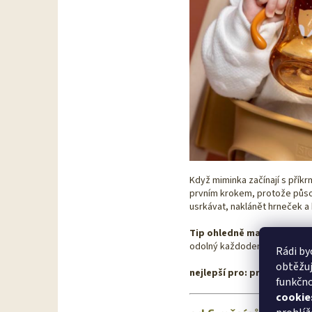
Když miminka začínají s přík
prvním krokem, protože půso
usrkávat, naklánět hrneček a 
Tip ohledně materiálu:
Sil
odolný každodenním pádům.
Rádi by
obtěžuj
nejlepší pro: první cvičení
funkčno
cookie