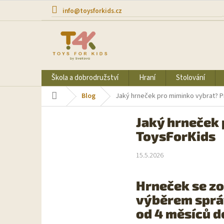
Přejít
info@toysforkids.cz
na
obsah
Škola a dobrodružství
Hraní
Stolování
Domů
Blog
Jaký hrneček pro miminko vybrat? P
Jaký hrneček 
ToysForKids
15.5.2026
Hrneček se zo
výběrem správ
od 4 měsíců do