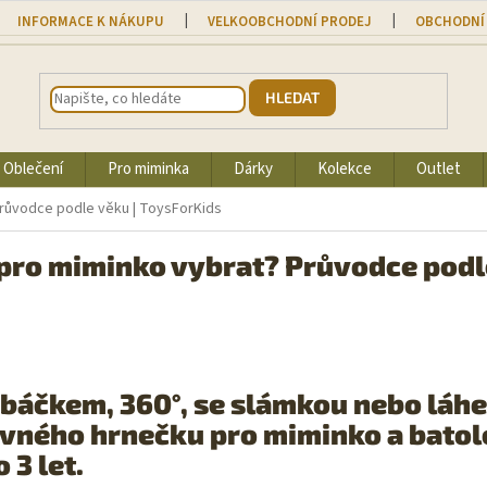
INFORMACE K NÁKUPU
VELKOOBCHODNÍ PRODEJ
OBCHODNÍ
HLEDAT
Oblečení
Pro miminka
Dárky
Kolekce
Outlet
růvodce podle věku | ToysForKids
pro miminko vybrat? Průvodce podle
báčkem, 360°, se slámkou nebo láh
ného hrnečku pro miminko a batole
 3 let.