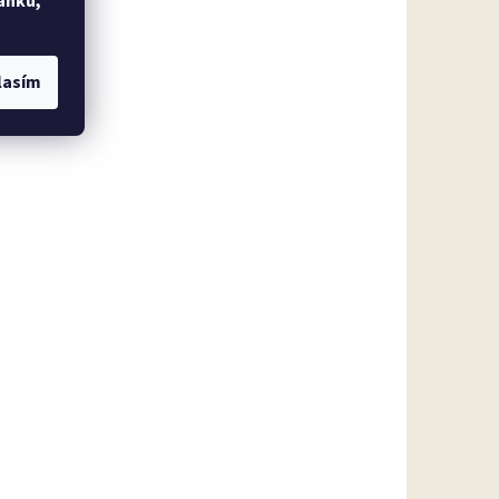
ánku,
lasím