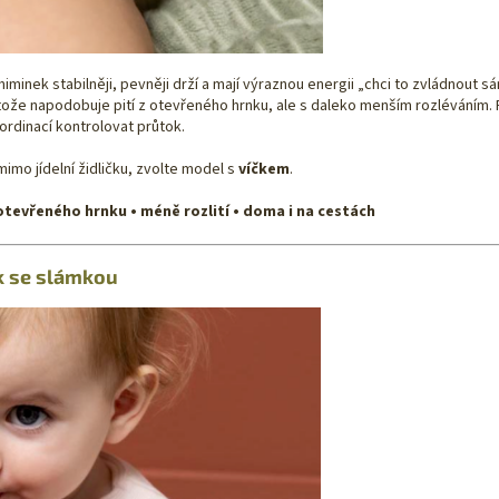
inek stabilněji, pevněji drží a mají výraznou energii „chci to zvládnout s
tože napodobuje pití z otevřeného hrnku, ale s daleko menším rozléváním. P
koordinací kontrolovat průtok.
imo jídelní židličku, zvolte model s
víčkem
.
z otevřeného hrnku • méně rozlití • doma i na cestách
k se slámkou