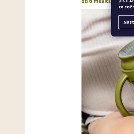
prohlíž
od 6 měsíců: 360° h
za což
Nast