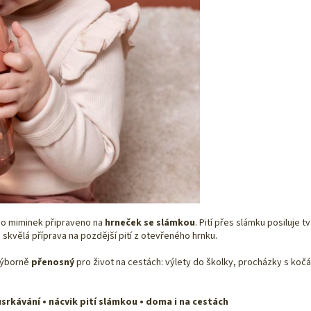
ho miminek připraveno na
hrneček se slámkou
. Pití přes slámku posiluje 
o skvělá příprava na pozdější pití z otevřeného hrnku.
výborně
přenosný
pro život na cestách: výlety do školky, procházky s koč
srkávání • nácvik pití slámkou • doma i na cestách