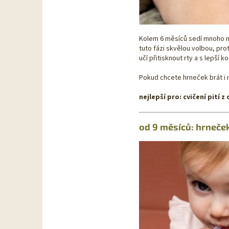
Kolem 6 měsíců sedí mnoho mim
tuto fázi skvělou volbou, pro
učí přitisknout rty a s lepší 
Pokud chcete hrneček brát i m
nejlepší pro: cvičení pití 
od 9 měsíců: hrneče