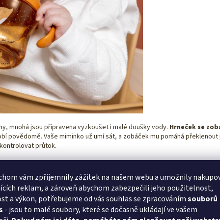
rmy, mnohá jsou připravena vyzkoušet i malé doušky vody.
Hrneček se zob
bí povědomě. Vaše miminko už umí sát, a zobáček mu pomáhá překlenout p
kontrolovat průtok.
ikon
je na dásně extra měkký, pokud vaše miminko rádo kouše, zatímco
Tri
chom vám zpříjemnily zážitek na našem webu a umožnily nakupo
ících reklam, a zároveň abychom zabezpečili jeho použitelnost,
 s hrnečkem
•
malé přestávky na vodu
•
u stolu
st a výkon, potřebujeme od vás souhlas se zpracováním
souborů
s
- jsou to malé soubory, které se dočasně ukládají ve vašem