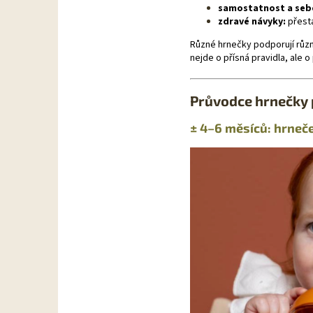
samostatnost a seb
zdravé návyky:
přestá
Různé hrnečky podporují různ
nejde o přísná pravidla, ale o
Průvodce hrnečky 
± 4–6 měsíců: hrneč