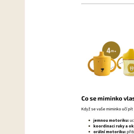
Co se miminko vlast
Když se vaše miminko učí pít z
jemnou motoriku:
uc
koordinaci ruky a ok
orální motoriku:
přit