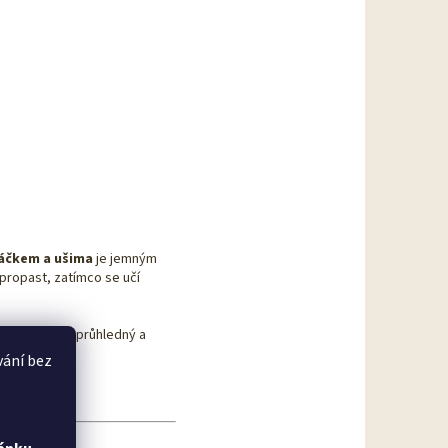
áčkem a ušima
je jemným
ropast, zatímco se učí
tan™
je lehký, průhledný a
vání bez