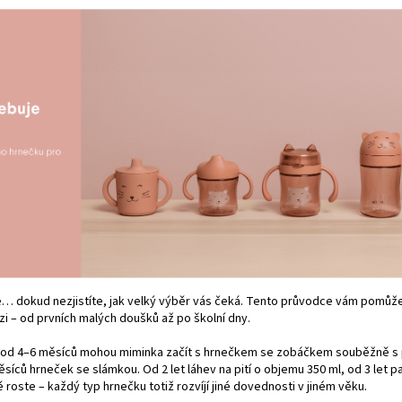
… dokud nezjistíte, jak velký výběr vás čeká. Tento průvodce vám pomůže
i – od prvních malých doušků až po školní dny.
 od 4–6 měsíců mohou miminka začít s hrnečkem se zobáčkem souběžně s p
íců hrneček se slámkou. Od 2 let láhev na pití o objemu 350 ml, od 3 let p
ě roste – každý typ hrnečku totiž rozvíjí jiné dovednosti v jiném věku.