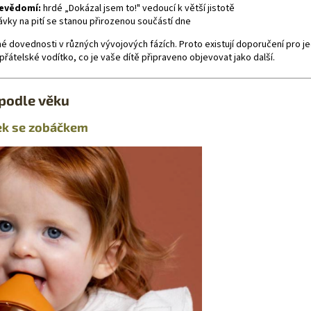
evědomí:
hrdé „Dokázal jsem to!" vedoucí k větší jistotě
vky na pití se stanou přirozenou součástí dne
é dovednosti v různých vývojových fázích. Proto existují doporučení pro j
 přátelské vodítko, co je vaše dítě připraveno objevovat jako další.
podle věku
ek se zobáčkem