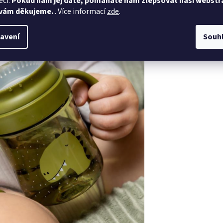
eči.
Pokud nám jej dáte, pomáháte nám zlepšovat naši webstr
rneček
 vám děkujeme.
. Více informací
zde
.
avení
Souh