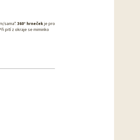
ám/sama".
360° hrneček
je pro
ři pití z okraje se miminko